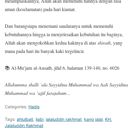
melampiaskannya, Allah akan memenuhi hatinya dengan rasa
aman (keselamatan) pada hari kiamat.
Dan barangsiapa menemani saudaranya untuk memenuhi
kebutuhannya hingga ia menyelesaikan kebutuhan itu baginya,
Allah akan mengokohkan kedua kakinya di atas
shirath
, yang
mana pada hari itu banyak kaki tergelincir.
📚 Al-Mu’jam al-Ausath, jilid 6, halaman 139-140, no. 6026
Allahumma shalli ‘ala Sayyidina Muhammad wa Aali Sayyidina
Muhammad wa ‘ajjil farajahum…
Categories:
Hadis
Tags:
ahlulbait
,
ijabi
,
jalaluddin rakhmat
,
kang jalal
,
KH.
Jalaluddin Rakhmat