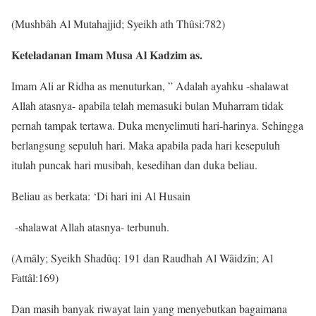
(Mushbâh Al Mutahajjid; Syeikh ath Thûsi:782)
Keteladanan Imam Musa Al Kadzim as.
Imam Ali ar Ridha as menuturkan, ” Adalah ayahku -shalawat
Allah atasnya- apabila telah memasuki bulan Muharram tidak
pernah tampak tertawa. Duka menyelimuti hari-harinya. Sehingga
berlangsung sepuluh hari. Maka apabila pada hari kesepuluh
itulah puncak hari musibah, kesedihan dan duka beliau.
Beliau as berkata: ‘Di hari ini Al Husain
-shalawat Allah atasnya- terbunuh.
(Amâly; Syeikh Shadûq: 191 dan Raudhah Al Wâidzîn; Al
Fattâl:169)
Dan masih banyak riwayat lain yang menyebutkan bagaimana