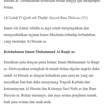
Husain as. Demikianlah kebiasaan beliau hingga ajal menjemput
beliau.
(
Al Luhûf Fî Qatli ath Thufûf; Sayyid Ibnu Thâwus:121
)
Imam Ali Zainal Abidin as juga selalu mengingatkan dan
mengembalikan ingatan kaum Muslimin terhadap kebiadaban
yang menimpa Al Husain as.
Keteladanan Imam Muhammad Al Baqir as.
Demikian pula dengan putra beliau; Imam Muhammad Al Baqir
as. Diriwayatkan seringkali di rumah beliau digelar majelis duka
untuk Al Husain as dengan kehadiran para penyair yang me-
nasyidkan biat-bait duka mengenang Tragedi Karbala dan
keteraniayaan Al Husain dan Keluarga Suci Nabi as dan Bani
Hasyim ra. Beliau menangis, dan juga semua penghuni rumah,
baik para wanita dan anak-anak.