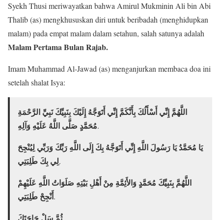
Syekh Thusi meriwayatkan bahwa Amirul Mukminin Ali bin Abi
Thalib (as) mengkhususkan diri untuk beribadah (menghidupkan
malam) pada empat malam dalam setahun, salah satunya adalah
Malam Pertama Bulan Rajab.
Imam Muhammad Al-Jawad (as) menganjurkan membaca doa ini
setelah shalat Isya:
اللَّهُمَّ إِنِّي أَسْأَلُكَ بِأَنَّكَمَّ إِنِّي أَتَوَجَّهُ إِلَيْكَ بِنَبِيِّكَ نَبِيِّ الرَّحْمَةِ
مُحَمَّدٍ صَلَّى اللَّهُ عَلَيْهِ وَآلِهِ
.
يَا مُحَمَّدُ يَا رَسُولَ اللَّهِ إِنِّي أَتَوَجَّهُ بِكَ إِلَى اللَّهِ رَبِّكَ وَرَبِّي لِيُنْجِحَ
لِي بِكَ طَلِبَتِي
.
اللَّهُمَّ بِنَبِيِّكَ مُحَمَّدٍ وَالأَئِمَّةِ مِنْ أَهْلِ بَيْتِهِ صَلَوَاتُ اللَّهِ عَلَيْهِمْ
أَنْجِحْ طَلِبَتِي
.
ثُمَّ سَلْ حَاجَتَكَ