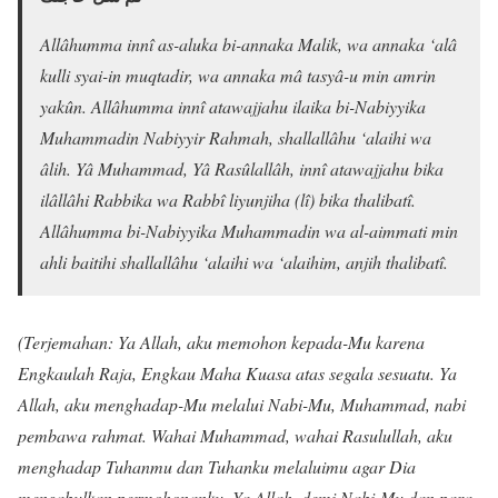
Allâhumma innî as-aluka bi-annaka Malik, wa annaka ‘alâ
kulli syai-in muqtadir, wa annaka mâ tasyâ-u min amrin
yakûn. Allâhumma innî atawajjahu ilaika bi-Nabiyyika
Muhammadin Nabiyyir Rahmah, shallallâhu ‘alaihi wa
âlih.
Yâ Muhammad, Yâ Rasûlallâh, innî atawajjahu bika
ilâllâhi Rabbika wa Rabbî liyunjiha (lî) bika thalibatî.
Allâhumma bi-Nabiyyika Muhammadin wa al-aimmati min
ahli baitihi shallallâhu ‘alaihi wa ‘alaihim, anjih thalibatî.
(Terjemahan: Ya Allah, aku memohon kepada-Mu karena
Engkaulah Raja, Engkau Maha Kuasa atas segala sesuatu. Ya
Allah, aku menghadap-Mu melalui Nabi-Mu, Muhammad, nabi
pembawa rahmat. Wahai Muhammad, wahai Rasulullah, aku
menghadap Tuhanmu dan Tuhanku melaluimu agar Dia
mengabulkan permohonanku. Ya Allah, demi Nabi-Mu dan para