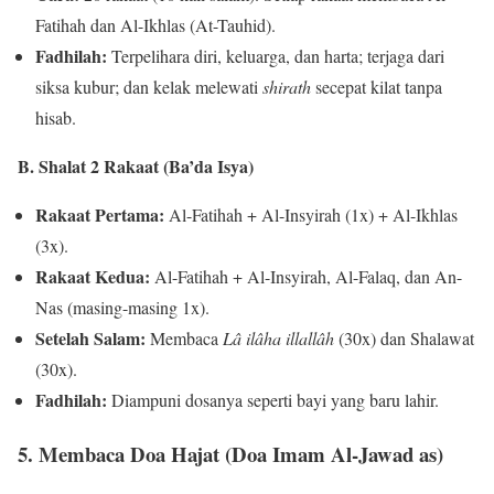
Fatihah dan Al-Ikhlas (At-Tauhid).
Fadhilah:
Terpelihara diri, keluarga, dan harta; terjaga dari
siksa kubur; dan kelak melewati
shirath
secepat kilat tanpa
hisab.
B. Shalat 2 Rakaat (Ba’da Isya)
Rakaat Pertama:
Al-Fatihah + Al-Insyirah (1x) + Al-Ikhlas
(3x).
Rakaat Kedua:
Al-Fatihah + Al-Insyirah, Al-Falaq, dan An-
Nas (masing-masing 1x).
Setelah Salam:
Membaca
Lâ ilâha illallâh
(30x) dan Shalawat
(30x).
Fadhilah:
Diampuni dosanya seperti bayi yang baru lahir.
5. Membaca Doa Hajat (Doa Imam Al-Jawad as)