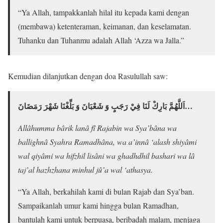
“Ya Allah, tampakkanlah hilal itu kepada kami dengan
(membawa) ketenteraman, keimanan, dan keselamatan.
Tuhanku dan Tuhanmu adalah Allah ‘Azza wa Jalla.”
Kemudian dilanjutkan dengan doa Rasulullah saw:
اَللَّهُمَّ بَارِكْ لَنَا فِيْ رَجَبٍ وَ شَعْبَانَ وَ بَلِّغْنَا شَهْرَ رَمَضَانَ…
Allâhumma bârik lanâ fî Rajabin wa Sya’bâna wa
ballighnâ Syahra Ramadhâna, wa a’innâ ‘alash shiyâmi
wal qiyâmi wa hifzhil lisâni wa ghadhdhil bashari wa lâ
taj’al hazhzhana minhul jû’a wal ‘athasya.
“Ya Allah, berkahilah kami di bulan Rajab dan Sya’ban.
Sampaikanlah umur kami hingga bulan Ramadhan,
bantulah kami untuk berpuasa, beribadah malam, menjaga