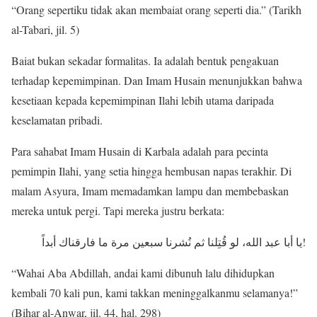
“Orang sepertiku tidak akan membaiat orang seperti dia.” (Tarikh
al-Tabari, jil. 5)
Baiat bukan sekadar formalitas. Ia adalah bentuk pengakuan
terhadap kepemimpinan. Dan Imam Husain menunjukkan bahwa
kesetiaan kepada kepemimpinan Ilahi lebih utama daripada
keselamatan pribadi.
Para sahabat Imam Husain di Karbala adalah para pecinta
pemimpin Ilahi, yang setia hingga hembusan napas terakhir. Di
malam Asyura, Imam memadamkan lampu dan membebaskan
mereka untuk pergi. Tapi mereka justru berkata:
يا أبا عبد الله، لو قُتِلنا ثم نُشرنا سبعين مرة ما فارقناك أبداً!
“Wahai Aba Abdillah, andai kami dibunuh lalu dihidupkan
kembali 70 kali pun, kami takkan meninggalkanmu selamanya!”
(Bihar al-Anwar, jil. 44, hal. 298)