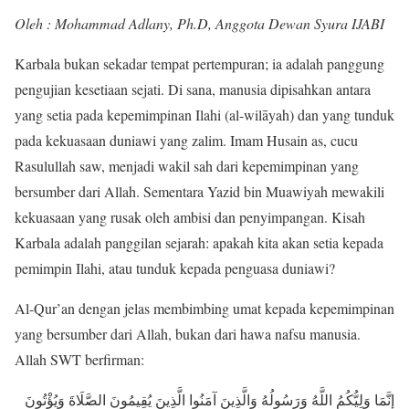
Oleh : Mohammad Adlany, Ph.D, Anggota Dewan Syura IJABI
Karbala bukan sekadar tempat pertempuran; ia adalah panggung
pengujian kesetiaan sejati. Di sana, manusia dipisahkan antara
yang setia pada kepemimpinan Ilahi (al-wilāyah) dan yang tunduk
pada kekuasaan duniawi yang zalim. Imam Husain as, cucu
Rasulullah saw, menjadi wakil sah dari kepemimpinan yang
bersumber dari Allah. Sementara Yazid bin Muawiyah mewakili
kekuasaan yang rusak oleh ambisi dan penyimpangan. Kisah
Karbala adalah panggilan sejarah: apakah kita akan setia kepada
pemimpin Ilahi, atau tunduk kepada penguasa duniawi?
Al-Qur’an dengan jelas membimbing umat kepada kepemimpinan
yang bersumber dari Allah, bukan dari hawa nafsu manusia.
Allah SWT berfirman:
إِنَّمَا وَلِيُّكُمُ اللَّهُ وَرَسُولُهُ وَالَّذِينَ آمَنُوا الَّذِينَ يُقِيمُونَ الصَّلَاةَ وَيُؤْتُونَ