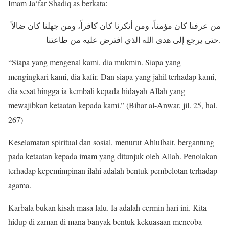
Imam Ja‘far Shadiq as berkata:
من عرفنا كان مؤمناً، ومن أنكرنا كان كافراً، ومن جهلنا كان ضالاً
حتى يرجع إلى هدى الله الذي افترض عليه من طاعتنا.
“Siapa yang mengenal kami, dia mukmin. Siapa yang
mengingkari kami, dia kafir. Dan siapa yang jahil terhadap kami,
dia sesat hingga ia kembali kepada hidayah Allah yang
mewajibkan ketaatan kepada kami.” (Bihar al-Anwar, jil. 25, hal.
267)
Keselamatan spiritual dan sosial, menurut Ahlulbait, bergantung
pada ketaatan kepada imam yang ditunjuk oleh Allah. Penolakan
terhadap kepemimpinan ilahi adalah bentuk pembelotan terhadap
agama.
Karbala bukan kisah masa lalu. Ia adalah cermin hari ini. Kita
hidup di zaman di mana banyak bentuk kekuasaan mencoba