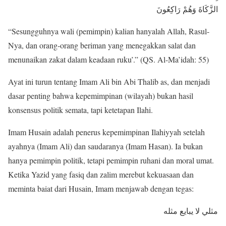
الزَّكَاةَ وَهُمْ رَاكِعُونَ
“Sesungguhnya wali (pemimpin) kalian hanyalah Allah, Rasul-
Nya, dan orang-orang beriman yang menegakkan salat dan
menunaikan zakat dalam keadaan ruku’.” (QS. Al-Ma’idah: 55)
Ayat ini turun tentang Imam Ali bin Abi Thalib as, dan menjadi
dasar penting bahwa kepemimpinan (wilayah) bukan hasil
konsensus politik semata, tapi ketetapan Ilahi.
Imam Husain adalah penerus kepemimpinan Ilahiyyah setelah
ayahnya (Imam Ali) dan saudaranya (Imam Hasan). Ia bukan
hanya pemimpin politik, tetapi pemimpin ruhani dan moral umat.
Ketika Yazid yang fasiq dan zalim merebut kekuasaan dan
meminta baiat dari Husain, Imam menjawab dengan tegas:
مثلي لا يبايع مثله