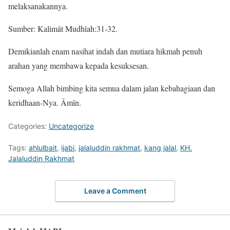
melaksanakannya.
Sumber: Kalimât Mudhîah:31-32.
Demikianlah enam nasihat indah dan mutiara hikmah penuh
arahan yang membawa kepada kesuksesan.
Semoga Allah bimbing kita semua dalam jalan kebahagiaan dan
keridhaan-Nya. Âmîn.
Categories:
Uncategorize
Tags:
ahlulbait
,
ijabi
,
jalaluddin rakhmat
,
kang jalal
,
KH.
Jalaluddin Rakhmat
Leave a Comment