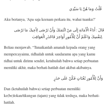
قُلْتُ وَمَا هُنَّ يَا سَيِّدِي
Aku bertanya, ‘Apa saja keenam perkara itu, wahai tuanku?’
قَالَ : أَدَاءُ الْأَمَانَةِ إِلَى مَنْ ائْتَمَنَكَ وَأَنْ تَرْضَى لِأَخِيكَ مَا تَرْضَى
لِنَفْسِكَ وَاعْلَمْ أَنَّ لِلْأُمُورِ أَوَاخِرَ فَاحْذَرِ الْعَوَاقِبَ.
Beliau menjawab, “Tunaikanlah amanah kepada orang yang
mempercayaimu, ridhailah untuk saudaramu apa yang kamu
ridhai untuk dirimu sendiri, ketahuilah bahwa setiap perbuatan
memiliki akhir, maka berhati-hatilah dari akibat-akibatnya.
وَأَنَّ لِلْأُمُورِ بُغْتَاتٍ فَكُنْ عَلَى حَذَرٍ
Dan (ketahuilah bahwa) setiap perbuatan memiliki
ke(be)lokan/tikungan (tajam) yang tidak terduga, maka berhati-
hatilah.