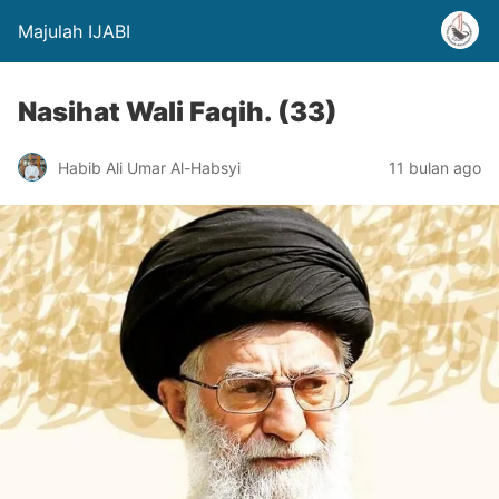
Majulah IJABI
Nasihat Wali Faqih. (33)
Habib Ali Umar Al-Habsyi
11 bulan ago