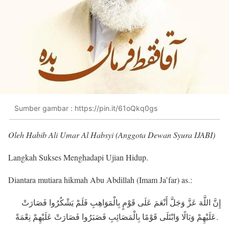
Sumber gambar : https://pin.it/61oQkq0gs
Oleh Habib Ali Umar Al Habsyi (Anggota Dewan Syura IJABI)
Langkah Sukses Menghadapi Ujian Hidup.
Diantara mutiara hikmah Abu Abdillah (Imam Ja’far) as.:
إِنَّ اللَّهَ عَزَّ وَجَلَّ أَنْعَمَ عَلَى قَوْمٍ بِالْمَوَاهِبِ فَلَمْ يَشْكُرُوا فَصَارَتْ
عَلَيْهِمْ وَبَالًا وَابْتَلَى قَوْمًا بِالْمَصَائِبِ فَصَبَرُوا فَصَارَتْ عَلَيْهِمْ نِعْمَةً.