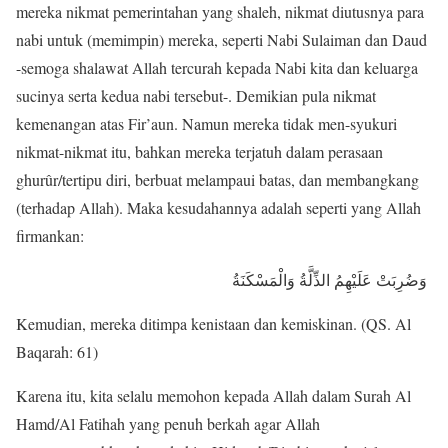
mereka nikmat pemerintahan yang shaleh, nikmat diutusnya para
nabi untuk (memimpin) mereka, seperti Nabi Sulaiman dan Daud
-semoga shalawat Allah tercurah kepada Nabi kita dan keluarga
sucinya serta kedua nabi tersebut-. Demikian pula nikmat
kemenangan atas Fir’aun. Namun mereka tidak men-syukuri
nikmat-nikmat itu, bahkan mereka terjatuh dalam perasaan
ghurûr/tertipu diri, berbuat melampaui batas, dan membangkang
(terhadap Allah). Maka kesudahannya adalah seperti yang Allah
firmankan:
وَضُرِبَتْ عَلَيْهِمُ الذِّلَّةُ وَالْمَسْكَنَةُ
Kemudian, mereka ditimpa kenistaan dan kemiskinan. (QS. Al
Baqarah: 61)
Karena itu, kita selalu memohon kepada Allah dalam Surah Al
Hamd/Al Fatihah yang penuh berkah agar Allah