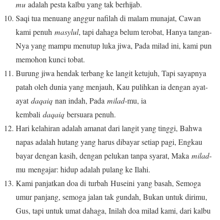
mu
adalah pesta kalbu yang tak berhijab.
Saqi tua menuang anggur nafilah di malam munajat, Cawan
kami penuh
masylul
, tapi dahaga belum terobat, Hanya tangan-
Nya yang mampu menutup luka jiwa, Pada milad ini, kami pun
memohon kunci tobat.
Burung jiwa hendak terbang ke langit ketujuh, Tapi sayapnya
patah oleh dunia yang menjauh, Kau pulihkan ia dengan ayat-
ayat
daqaiq
nan indah, Pada
milad
-mu, ia
kembali
daqaiq
bersuara penuh.
Hari kelahiran adalah amanat dari langit yang tinggi, Bahwa
napas adalah hutang yang harus dibayar setiap pagi, Engkau
bayar dengan kasih, dengan pelukan tanpa syarat, Maka
milad
-
mu mengajar: hidup adalah pulang ke Ilahi.
Kami panjatkan doa di turbah Huseini yang basah, Semoga
umur panjang, semoga jalan tak gundah, Bukan untuk dirimu,
Gus, tapi untuk umat dahaga, Inilah doa milad kami, dari kalbu