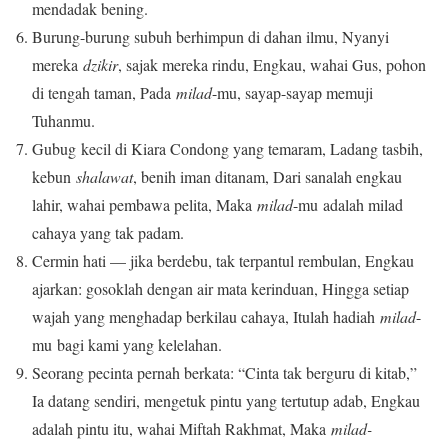
mendadak bening.
Burung-burung subuh berhimpun di dahan ilmu, Nyanyi
mereka
dzikir
, sajak mereka rindu, Engkau, wahai Gus, pohon
di tengah taman, Pada
milad
-mu, sayap-sayap memuji
Tuhanmu.
Gubug kecil di Kiara Condong yang temaram, Ladang tasbih,
kebun
shalawat
, benih iman ditanam, Dari sanalah engkau
lahir, wahai pembawa pelita, Maka
milad
-mu adalah milad
cahaya yang tak padam.
Cermin hati — jika berdebu, tak terpantul rembulan, Engkau
ajarkan: gosoklah dengan air mata kerinduan, Hingga setiap
wajah yang menghadap berkilau cahaya, Itulah hadiah
milad
-
mu bagi kami yang kelelahan.
Seorang pecinta pernah berkata: “Cinta tak berguru di kitab,”
Ia datang sendiri, mengetuk pintu yang tertutup adab, Engkau
adalah pintu itu, wahai Miftah Rakhmat, Maka
milad-