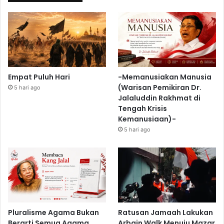
Empat Puluh Hari
-Memanusiakan Manusia
(Warisan Pemikiran Dr.
5 hari ago
Jalaluddin Rakhmat di
Tengah Krisis
Kemanusiaan)-
5 hari ago
Pluralisme Agama Bukan
Ratusan Jamaah Lakukan
Berarti Semua Agama
Arbain Walk Menuju Mazar