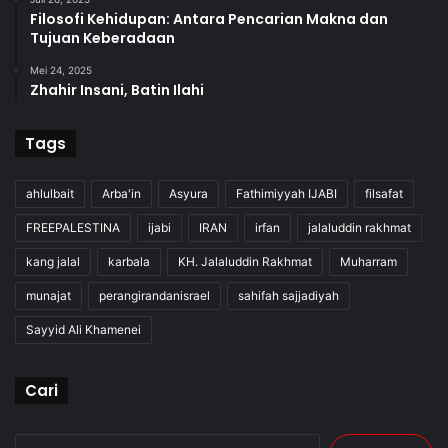
Filosofi Kehidupan: Antara Pencarian Makna dan
Tujuan Keberadaan
Mei 24, 2025
Zhahir Insani, Batin Ilahi
Tags
ahlulbait
Arba'in
Asyura
Fathimiyyah IJABI
filsafat
FREEPALESTINA
ijabi
IRAN
irfan
jalaluddin rakhmat
kang jalal
karbala
KH. Jalaluddin Rakhmat
Muharram
munajat
perangirandanisrael
sahifah sajjadiyah
Sayyid Ali Khamenei
Cari
Cari