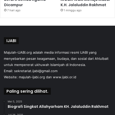
Dicampur
K.H. Jalaluddin Rakhmat
7 hari ago
1 minggu ago
IJABI
Majulah-IJABI.org
adalah media informasi resmi IJABI yang
menyebarkan pesan keagamaan, budaya, dan sosial dari Ahlulbait
untuk mempererat ukhuwah Islamiyah di Indonesia.
Email: sekretariat.ijabi@gmail.com
Website:
majulah-ijabi.org
dan
www.ijabi.or.id
Paling sering dilihat.
Mei 5, 2025
Biografi Singkat Allahyarham KH. Jalaluddin Rakhmat
Juli 26, 2025