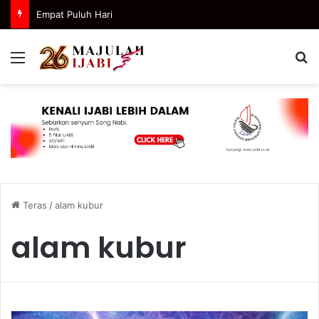
Empat Puluh Hari
Menu
C
Teras
/
alam kubur
alam kubur