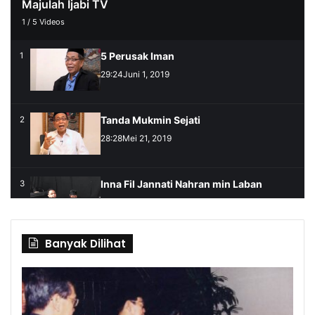
Majulah Ijabi TV
1
/
5
Videos
5 Perusak Iman
1
29:24
Juni 1, 2019
Tanda Mukmin Sejati
2
28:28
Mei 21, 2019
Inna Fil Jannati Nahran min Laban
3
05:38
Oktober 31, 2020
Banyak Dilihat
Seburuk-Buruk Manusia & Yang Masuk
4
Neraka
01:01
Mei 24, 2022
Tasannun dan Tasyayyu' Bertemu dalam
5