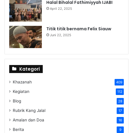
Halal Bihalal Fathimiyyah IJABI
April 22, 2025
Titik titik bernama Felix Siauw
Juni 22, 2025
Kategori
Khazanah
409
Kegiatan
112
Blog
28
Rubrik Kang Jalal
17
Amalan dan Doa
16
Berita
9