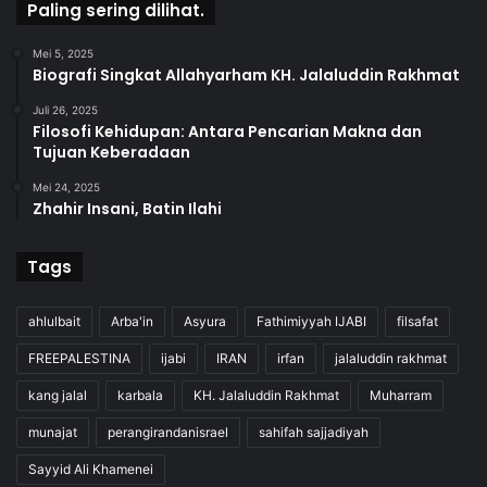
Paling sering dilihat.
Mei 5, 2025
Biografi Singkat Allahyarham KH. Jalaluddin Rakhmat
Juli 26, 2025
Filosofi Kehidupan: Antara Pencarian Makna dan
Tujuan Keberadaan
Mei 24, 2025
Zhahir Insani, Batin Ilahi
Tags
ahlulbait
Arba'in
Asyura
Fathimiyyah IJABI
filsafat
FREEPALESTINA
ijabi
IRAN
irfan
jalaluddin rakhmat
kang jalal
karbala
KH. Jalaluddin Rakhmat
Muharram
munajat
perangirandanisrael
sahifah sajjadiyah
Sayyid Ali Khamenei