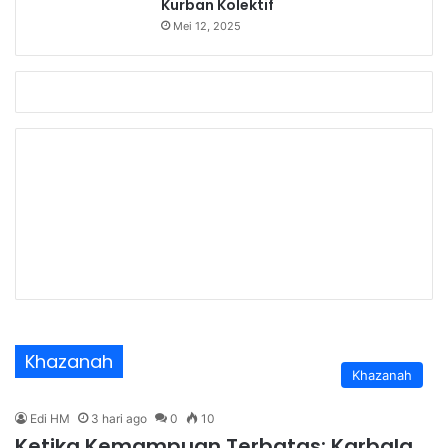
Kurban Kolektif
Mei 12, 2025
Khazanah
Khazanah
Edi HM
3 hari ago
0
10
Ketika Kemampuan Terbatas: Karbala