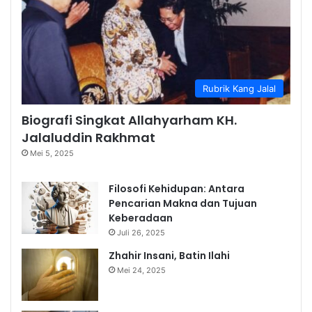
Tasawuf | Dr. Haidar Bagir
13:23
Juli 3, 2022
Rubrik Kang Jalal
Biografi Singkat Allahyarham KH.
Jalaluddin Rakhmat
Mei 5, 2025
Filosofi Kehidupan: Antara
Pencarian Makna dan Tujuan
Keberadaan
Juli 26, 2025
Zhahir Insani, Batin Ilahi
Mei 24, 2025