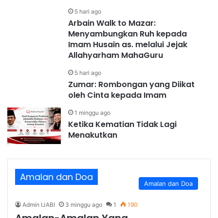
5 hari ago
Arbain Walk to Mazar:
Menyambungkan Ruh kepada
Imam Husain as. melalui Jejak
Allahyarham MahaGuru
5 hari ago
Zumar: Rombongan yang Diikat
oleh Cinta kepada Imam
1 minggu ago
Ketika Kematian Tidak Lagi
Menakutkan
Amalan dan Doa
Amalan dan Doa
Admin IJABI
3 minggu ago
1
190
Amalan-Amalan Yang