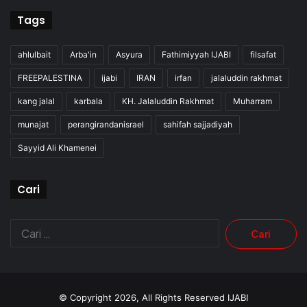
Tags
ahlulbait
Arba'in
Asyura
Fathimiyyah IJABI
filsafat
FREEPALESTINA
ijabi
IRAN
irfan
jalaluddin rakhmat
kang jalal
karbala
KH. Jalaluddin Rakhmat
Muharram
munajat
perangirandanisrael
sahifah sajjadiyah
Sayyid Ali Khamenei
Cari
Cari
untuk:
© Copyright 2026, All Rights Reserved
IJABI