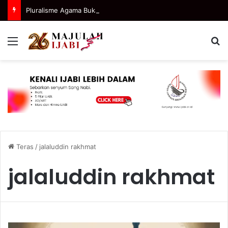
Pluralisme Agama Bukan Berarti Semua Agama Dicampur
Menu
C
Teras
/
jalaluddin rakhmat
jalaluddin rakhmat