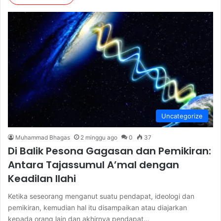
Uncategorize
Muhammad Bhagas
2 minggu ago
0
37
Di Balik Pesona Gagasan dan Pemikiran:
Antara Tajassumul A’mal dengan
Keadilan Ilahi
Ketika seseorang menganut suatu pendapat, ideologi dan
pemikiran, kemudian hal itu disampaikan atau diajarkan
kepada orang lain dan akhirnya pendapat…