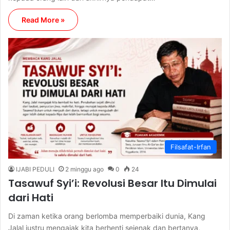
Read More »
Filsafat-Irfan
IJABI PEDULI
2 minggu ago
0
24
Tasawuf Syi’i: Revolusi Besar Itu Dimulai
dari Hati
Di zaman ketika orang berlomba memperbaiki dunia, Kang
Jalal justru mengajak kita berhenti sejenak dan bertanya,