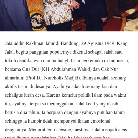
Jalaluddin Rakhmat, lahir di Bandung, 29 Agustus 1949. Kang Jalal, begitu panggilan populernya dikenal sebagai salah satu tokoh cendikiawan dan mubaligh Islam terkemuka di Indonesia, bersama Gus Dur (KH Abdurahman Wahid) dan Cak Nur almarhum (Prof.Dr. Nurcholis Madjid). Ibunya adalah seorang aktifis Islam di desanya. Ayahnya adalah seorang kiai dan sekaligus lurah desa. Karena kemelut politik Islam pada waktu itu, ayahnya terpaksa meninggalkan Jalal kecil yang masih berusia dua tahun. Ia berpisah dengan ayahnya puluhan tahun sehingga ia hampir tidak mempunyai ikatan emosional dengannya. Menurut teori ateisme, mestinya Jalal menjadi ateis ; tetapi ibunya mengirimkan Jalal ke Madrasah sore hari, membimbingnya membaca kitab kuning malam hari, setelah mengantarkannya ke sekolah dasar pagi hari. Jalal mendapatkan pendidikan agama hanya sampai akhir sekolah dasar. Dalam suatu wawancara, ia menuturkan: “Saya dilahirkan dalam keluarga Nahdiyyin (orang-orang NU). Kakek saya punya pesantren di puncak bukit Cicalengka. Ayah saya pernah ikut serta dalam perjuangan gerakan keagamaan untuk menegakkan syariat Islam. Begitu bersemangatnya, beliau sampai meninggalkan saya pada waktu kecil untuk bergabung bersama para pecinta syariat. Saya lalu berangkat ke kota Bandung untuk belajar di SMP.” Karena merasa rendah diri Jalal menghabiskan masa remajanya di perpustakaan negeri, peningggalan Belanda. Ia tenggelam dalam buku-buku filsafat, yang memaksanya belajar bahasa Belanda. Di situ ia berkenalan dengan para filosof, dan terutama sekali sangat terpengaruh oleh Spinoza dan Nietzsche. Ayahnya juga meninggalkan lemari buku yang dipenuhi oleh kitab-kitab berbahasa Arab. Dari buku-buku (kitab) peninggalan ayahnya itu, ia bertemu dengan Ihya Ulum al-Din-nya al Ghazali. Ia begitu terguncang karenanya sehingga seperti (dan mungkin memang) gila. Ia meninggalkan SMA-nya dan berkelana menjelajah ke beberapa pesantren di Jawa Barat. Pada masa SMA itu pula ia bergabung dengan kelompok Persatuan Islam (Persis) dan aktif masuk dalam kelompok diskusi yang menyebut dirinya Rijalul Ghad atau pemimpin masa depan. Ini pun tidak berlangsung lama. Ia kembali ke SMA-nya. Karena keinginannya untuk mandiri, ia mencari perguruan tinggi yang sekaligus memberikan kesempatan bekerja kepadanya. Ia masuk kuliah Fakultas Publisistik, sekarang Fakultas Ilmu Komunikasi, Unpad Bandung. Pada saat yang sama, ia memasuki pendidikan guru SLP Jurusan Bahasa Inggris. Ia terpaksa meninggalkan kuliahnya, ketika ia menikah dengan santrinya di masjid, Euis Kartini. Setelah berjuang menegakkan keluarganya, ia kembali lagi ke almamaternya. “Saat yang sama, saya juga bergabung dengan Muhammadiyah, dan dididik di Darul Arqam Muhammadiyah dan pusat pengkaderan Muhammadiyah. Dari latar belakang itu saya sempat kembali ke kampung untuk memberantas bidáh, khurafat dan takhayul. Tapi yang saya berantas adalah perbedaan fiqih antara Muhammadiyah dan fiqih NU orang kampung saya. Misi hidup saya waktu itu saya rumuskan singkat: menegakkan misi Muhammadiyah dengan memuhammadiyahkan orang lain. Saya membuang beduk dari mesjid di kampung saya, karena itu dianggap bidáh. Tapi apa yang kemudian terjadi? Saya bertengkar dengan Uwa’ (Paman) saya yang membina pesantren dan dengan penduduk kampung. Sebab ketika semua orang berdiri untuk untuk shalat qabliyah Jumát, saya duduk secara demonstratif. Saya hampir-hampir dipukuli karena membawa fiqih yang baru itu.’’ Dalam posisinya sebagai dosen, ia memperoleh beasiswa Fulbright dan masuk Iowa State University. Ia mengambil kuliah Komunikasi dan Psikologi. Tetapi ia lebih banyak memperoleh pengetahuan dari perpustakaan universitasnya. Berkat kecerdasannya Ia lulus dengan predikat magna cum laude. Karena memperoleh 4.0 grade point average , ia terpilih menjadi anggota Phi Kappa Phi dan Sigma Delta Chi. Pada tahun 1981, ia kembali ke Indonesia dan menulis buku Psikologi Komunikasi. Ia merancang kurikulum di fakultasnya, memberikan kuliah dalam berbagai disiplin, termasuk Sistem Politik Indonesia. Kuliah-kuliahnya terkenal menarik perhatian para mahasiswa yang diajarnya. Ia pun aktif membina para mahasiswa di berbagai kampus di Bandung. Ia juga memberikan kuliah Etika dan Agama Islam di ITB dan IAIN Bandung, serta mencoba menggabungkan sains dan agama. Kegiatan ekstrakurikulernya dihabiskan dalam berdakwah dan berkhidmat kepada kaum mustadháfin. Ia membina jamaah di masjid-masjid dan tempat-tempat kumuh gelandangan. Ia terkenal sangat vokal mengkritik kezaliman, baik yang dilakukan oleh elit politik maupun elit agama. Akibatnya ia sering harus berurusan dengan aparat militer, dan akhirnya dipecat sebagai pegawai negeri. Ia meninggalkan kampusnya dan melanjutkan pengembaraan intelektualnya ke kota Qum, Iran, untuk belajar Irfan dan filsafat Islam dari para Mullah tradisional, lalu ke Australia untuk mengambil studi tentang perubahan politik dan hubungan internasional dari para akademisi moderen di ANU. Dari ANU inilah ia meraih gelar Doktornya. Sekarang, lénfant terrible ini kembali lagi ke kampusnya, Fakultas ilmu Komunikasi, Unpad. Ia juga mengajar di beberapa perguruan tinggi lainnya dalam Ilmu Komunikasi, Filsafat Ilmu, Metode Penelitian, dan lain-lain. Secara khusus ia pun membina kuliah Mysticism (Irfan/Tasawuf) di Islamic College for Advanced Studies (ICAS) – Paramadina University, yang ia dirikan bersama almarhum Prof.Dr. Nurcholis Madjid, Dr. Haidar Bagir, dan Dr. Muwahidi sejak tahun 2002. Di tengah kesibukannya mengajar dan berdakwah di berbagai kota di Indonesia, ia tetap menjalankan tugas sebagai Kepala SMU Plus Muthahhari Bandung, sekolah yang yang didirikannya 1 Juli 1992 dan kini menjadi sekolah model (Depdiknas) untuk pembinaan akhlak. Beliau juga mendirikan Sekolah Cerdas Muthahhari (SCM, untuk level sekolah dasar) pada tanggal 11 Februari 2007 dan SMP Bahtera pada tanggal 12 Februari 2010 di Bandung yang “melengkapi” jenjang sekolah SMU yang sudah didirikan sebelumnya. Sebagai ilmuwan ia menjadi anggota berbagai organisasi professional, nasional dan internasional, serta aktif sebagai nara sumber dalam berbagai seminar dan konferensi. Sebagai mubaligh, ia sibuk mengisi berbagai pengajian. Jamaah yang bergabung dengannya menyebut diri mereka sebagai “laron-laron kecil… menuju misykat pelita cahaya ilahi”. Misykat juga menjadi pusat kajian tasawuf dan sekaligus nama jamaáhnya. Sebagai aktifis, ia membidani dan menjadi Ketua Dewan Syura Ikatan Jamaah Ahlul Bait Indonesia (IJABI) sejak awal lahirnya tanggal 1 Juli 2000, yang kini sudah mempunyai hampir 100 Pengurus Daerah (tingkat kota) di seluruh Indonesia dengan jumlah anggota sekitar 2,5 juta orang. Ia juga menjadi pendiri Islamic Cultural Center (ICC) Jakarta bersama Dr. Haidar Bagir dan Umar Shahab, MA. Keaktifannya sebagai intelektual mengantarkannya untuk menghasilkan puluhan buku dalam berbagai disiplin keilmuan dan tema. Lebih dari 45 buku sudah dia tulis dan diterbitkan oleh beberapa penerbit terkemuka. Kini ia mencoba mengembangkan jangkauan pencerahan pemikiran umat dan dakwahnya melalui dunia cyber. Pernah memiliki website The Jalal Center for the Enlightenment (www.jalal-center.com) yang menjadi rumah maya bersama dan kampus virtual yang mudah dijangkau dari berbagai penjuru dunia (dihentikan tahun 2010 karena masalah teknis). Juga pernah menyebarkan pesan-pesan dakwahnya yang bergaung melalui layanan SMS yang menyajikan ayat Qurán, hadits dan hikmah lainnya, melalui REG JALAL (kirim ke 9388) (berhenti setelah layanan sms premium bermasalah di Indonesia tahun 2011). Hasil keuntungan dari layanan dakwah SMS ini didedikasikannya untuk membiayai kegiatan dakwah dan pendidikan yang dikelola para ustadz, madrasah dan pesantren di berbagai peloksok Nusantara, yang dibinanya. Dan saat ini, ceramah-ceramah rutin beliau di mesjid al-Munawwarah setiap hari Ahad, bisa didengarkan langsung di website www.almunawwarah.com. Selain aktif sebagai dosen di berbagai perguruan tinggi, Kang Jalal aktif berdakwah dan berkhidmat kepada kaum mustadháfin. Ia membina jamaah di masjid-masjid dan di tempat-tempat kumuh dan gelandangan. Menyempurnakan perhatiannya di bidang pendidikan, pada tahun 1997, ia mendirikan sekolah gratis SMP Muthahhari dan As-Sajjadiyyah di Cicalengka Bandung yang dikhususkan bagi siswa dari keluarga yang kurang mampu. “Obsesi saya yang lain, melihat SMP Muthahhari berdiri di seluruh pelosok tanah air sehingga anak-anak miskin tidak terputus aksesnya dari pendidikan. Mereka tidak bayar apapun, namun semua fasilitas disediakan dan mutu pendidikan yang diperolehnya tetap bermutu,” ujarnya. Sebagai kepala keluarga, ia sangat bahagia karena dikaruniai lima orang anak dan empat orang cucu. Sebagai hamba Allah, ia masih juga merasa belum sanggup mengsyukuri anugrah-Nya. Dari pengalaman hidup masa remajanya ketika mengalami pubertas beragama, Kang Jalal akhirnya menemukan bahwa fiqih hanyalah pendapat para ulama dengan merujuk pada sumber yang sama, yaitu Al-Qurán dan Sunnah. “Artinya kalau orang menentang al-Quran dan Sunnah, jelas ia kafir. Tapi kalau hanya menentang pendapat orang tentang Al-Qurán dan Sunnah, kita tidak boleh menyebutnya kafir. Itu hanya perbedaan tafsiran saja,” jelasnya. “Karena itulah kemudian saya berfikir bahwa sebenarnya ada hal yang mungkin mempersatukan kita semua, yaitu akhlak. Dalam bidang akhlak, semua orang bisa bersetuju, apapun mazhabnya. Lalu saya punya pendirian: kalau berhadapan dengan perbedaan pada level fiqih saya akan dahulukan akhlak,” tambahnya. Beberapa waktu yang lalu, ia –bersama sejumlah tokoh populer, antara lain KH Abdurahman Wahid (ketika masih hidup), Prof.Dr. Quraisy Shihab, hingga Dawam Raharjo – memperoleh atribut sesat lewat sebuah buku berjudul Aliran-aliran Sesat. ‘’Saya anggap saja numpang beken. Karena ngak cuma saya yang dicap sesat, tapi juga Gus Dur dan dan Ustadz Quraisy Shihab,’’ kelakarnya. Cap sesat acap dilekatkan padanya mungkin karena karena kedekatannya dengan komunitas agama lain. Ia tidak saja begitu toleran ke