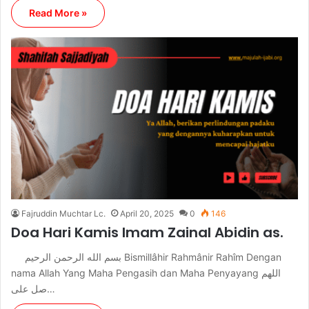
Read More »
Fajruddin Muchtar Lc.
April 20, 2025
0
146
Doa Hari Kamis Imam Zainal Abidin as.
بسم الله الرحمن الرحيم Bismillâhir Rahmânir Rahîm Dengan
nama Allah Yang Maha Pengasih dan Maha Penyayang اللهم
صل على…