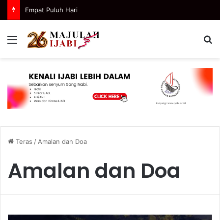
Empat Puluh Hari
Menu
C
Teras
/
Amalan dan Doa
Amalan dan Doa