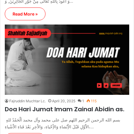
وَ أَعُوذُ بِاللهِ تَعَالَى مِنْ جَوْرِ الْجَائِرِيْنَ, وَ…
Read More »
Fajruddin Muchtar Lc.
April 20, 2025
1
115
Doa Hari Jumat Imam Zainal Abidin as.
بسم الله الرحمن الرحيم اللهم صل على محمد وآل محمد اَلْحَمْدُ للهِِ
الاَْوَّلِ قَبْلَ الاِْنْشاءِ وَالاِْحْياءِ، وَالاْخِرِ بَعْدَ فَناءِ الاَْشْياءِ،…