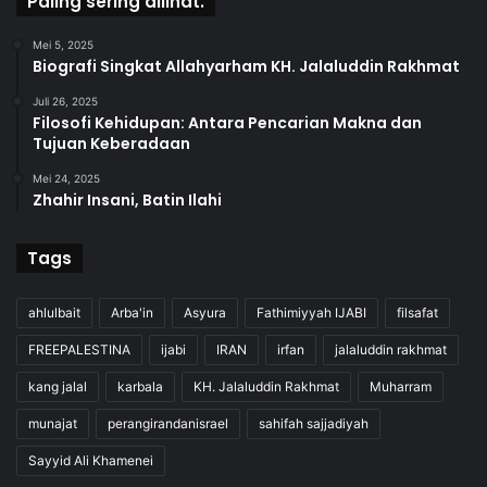
Paling sering dilihat.
Mei 5, 2025
Biografi Singkat Allahyarham KH. Jalaluddin Rakhmat
Juli 26, 2025
Filosofi Kehidupan: Antara Pencarian Makna dan
Tujuan Keberadaan
Mei 24, 2025
Zhahir Insani, Batin Ilahi
Tags
ahlulbait
Arba'in
Asyura
Fathimiyyah IJABI
filsafat
FREEPALESTINA
ijabi
IRAN
irfan
jalaluddin rakhmat
kang jalal
karbala
KH. Jalaluddin Rakhmat
Muharram
munajat
perangirandanisrael
sahifah sajjadiyah
Sayyid Ali Khamenei