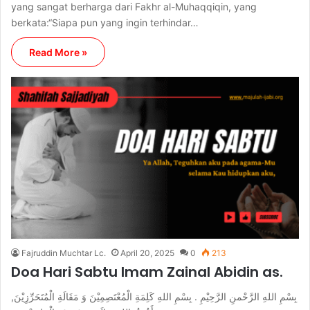
yang sangat berharga dari Fakhr al-Muhaqqiqin, yang
berkata:“Siapa pun yang ingin terhindar…
Read More »
Fajruddin Muchtar Lc.
April 20, 2025
0
213
Doa Hari Sabtu Imam Zainal Abidin as.
بِسْمِ اللهِ الرَّحْمنِ الرَّحِيْمِ . بِسْمِ اللهِ كَلِمَةِ الْمُعْتَصِمِيْنَ وَ مَقَالَةِ الْمُتَحَرِّزِيْنَ,