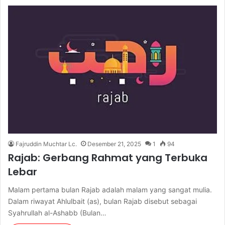
Fajruddin Muchtar Lc.
Desember 21, 2025
1
94
Rajab: Gerbang Rahmat yang Terbuka
Lebar
Malam pertama bulan Rajab adalah malam yang sangat mulia.
Dalam riwayat Ahlulbait (as), bulan Rajab disebut sebagai
Syahrullah al-Ashabb (Bulan…