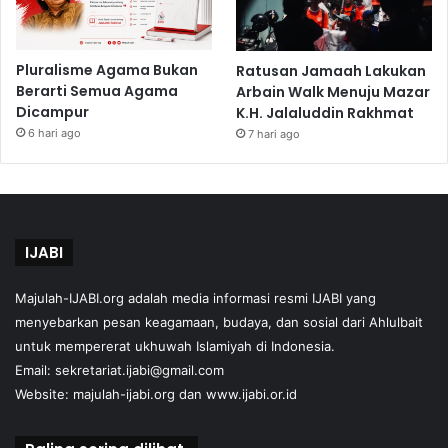
Pluralisme Agama Bukan
Ratusan Jamaah Lakukan
Berarti Semua Agama
Arbain Walk Menuju Mazar
Dicampur
K.H. Jalaluddin Rakhmat
6 hari ago
7 hari ago
IJABI
Majulah-IJABI.org
adalah media informasi resmi IJABI yang
menyebarkan pesan keagamaan, budaya, dan sosial dari Ahlulbait
untuk mempererat ukhuwah Islamiyah di Indonesia.
Email: sekretariat.ijabi@gmail.com
Website:
majulah-ijabi.org
dan
www.ijabi.or.id