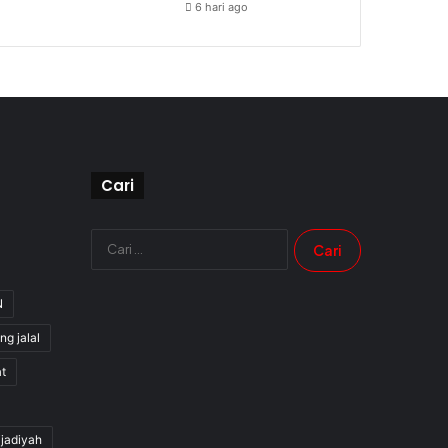
6 hari ago
Cari
Cari
untuk:
N
ng jalal
t
jjadiyah