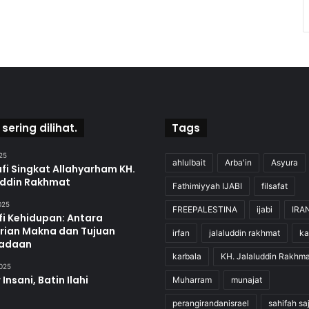
 sering dilihat.
Tags
25
ahlulbait
Arba'in
Asyura
fi Singkat Allahyarham KH.
uddin Rakhmat
Fathimiyyah IJABI
filsafat
2025
FREEPALESTINA
ijabi
IRA
fi Kehidupan: Antara
rian Makna dan Tujuan
irfan
jalaluddin rakhmat
ka
adaan
karbala
KH. Jalaluddin Rakhma
2025
 Insani, Batin Ilahi
Muharram
munajat
perangirandanisrael
sahifah sa