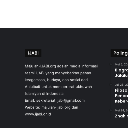
IJABI
Paling
Mei 5, 20
Majulah-IJABI.org
adalah media informasi
Biogra
resmi IJABI yang menyebarkan pesan
Jalal
keagamaan, budaya, dan sosial dari
Juli 26, 
Ahlulbait untuk mempererat ukhuwah
Filoso
Islamiyah di Indonesia.
Penca
Email: sekretariat.ijabi@gmail.com
Keber
Website:
majulah-ijabi.org
dan
Mei 24, 
www.ijabi.or.id
Zhahir