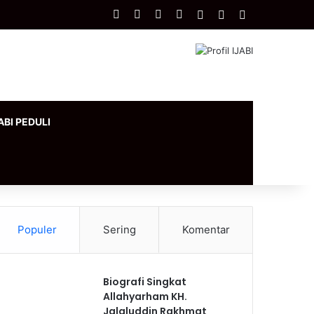
Facebook
X
YouTube
Instagram
Log In
Artikel Acak
Sidebar
ABI PEDULI
Populer
Sering
Komentar
Biografi Singkat
Allahyarham KH.
Jalaluddin Rakhmat