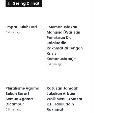
Sering Dilihat
Empat Puluh Hari
-Memanusiakan
Manusia (Warisan
4 hari ago
Pemikiran Dr.
Jalaluddin
Rakhmat di Tengah
Krisis
Kemanusiaan)-
4 hari ago
Pluralisme Agama
Ratusan Jamaah
Bukan Berarti
Lakukan Arbain
Semua Agama
Walk Menuju Mazar
Dicampur
K.H. Jalaluddin
Rakhmat
5 hari ago