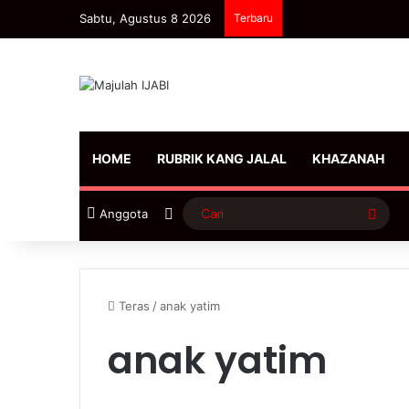
Sabtu, Agustus 8 2026
Terbaru
HOME
RUBRIK KANG JALAL
KHAZANAH
Sidebar
Cari
Anggota
Teras
/
anak yatim
anak yatim