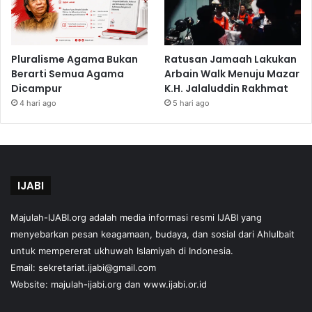
Pluralisme Agama Bukan
Ratusan Jamaah Lakukan
Berarti Semua Agama
Arbain Walk Menuju Mazar
Dicampur
K.H. Jalaluddin Rakhmat
4 hari ago
5 hari ago
IJABI
Majulah-IJABI.org
adalah media informasi resmi IJABI yang
menyebarkan pesan keagamaan, budaya, dan sosial dari Ahlulbait
untuk mempererat ukhuwah Islamiyah di Indonesia.
Email: sekretariat.ijabi@gmail.com
Website:
majulah-ijabi.org
dan
www.ijabi.or.id