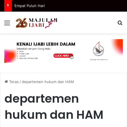
Empat Puluh Hari
Menu
C
Teras
/
departemen hukum dan HAM
departemen
hukum dan HAM