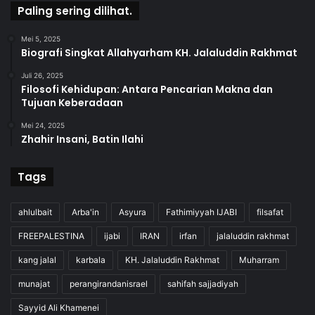
Paling sering dilihat.
Mei 5, 2025
Biografi Singkat Allahyarham KH. Jalaluddin Rakhmat
Juli 26, 2025
Filosofi Kehidupan: Antara Pencarian Makna dan
Tujuan Keberadaan
Mei 24, 2025
Zhahir Insani, Batin Ilahi
Tags
ahlulbait
Arba'in
Asyura
Fathimiyyah IJABI
filsafat
FREEPALESTINA
ijabi
IRAN
irfan
jalaluddin rakhmat
kang jalal
karbala
KH. Jalaluddin Rakhmat
Muharram
munajat
perangirandanisrael
sahifah sajjadiyah
Sayyid Ali Khamenei