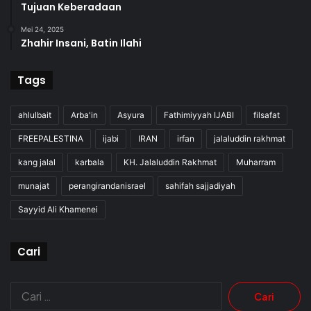
Tujuan Keberadaan
Mei 24, 2025
Zhahir Insani, Batin Ilahi
Tags
ahlulbait
Arba'in
Asyura
Fathimiyyah IJABI
filsafat
FREEPALESTINA
ijabi
IRAN
irfan
jalaluddin rakhmat
kang jalal
karbala
KH. Jalaluddin Rakhmat
Muharram
munajat
perangirandanisrael
sahifah sajjadiyah
Sayyid Ali Khamenei
Cari
Cari
untuk: