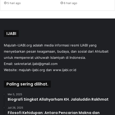
5 hari ago
6 hari ago
IJABI
Majulah-IJABI.org
adalah media informasi resmi IJABI yang
menyebarkan pesan keagamaan, budaya, dan sosial dari Ahlulbait
untuk mempererat ukhuwah Islamiyah di Indonesia.
Email: sekretariat.ijabi@gmail.com
Website:
majulah-ijabi.org
dan
www.ijabi.or.id
Paling sering dilihat.
Mei 5, 2025
Biografi Singkat Allahyarham KH. Jalaluddin Rakhmat
Juli 26, 2025
Filosofi Kehidupan: Antara Pencarian Makna dan