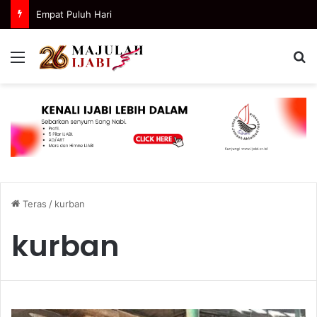
Empat Puluh Hari
Menu
C
Teras
/
kurban
kurban