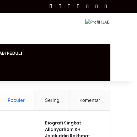
Facebook
X
YouTube
Instagram
Log In
Artikel Acak
Sidebar
ABI PEDULI
Populer
Sering
Komentar
Biografi Singkat
Allahyarham KH.
Jalaluddin Rakhmat