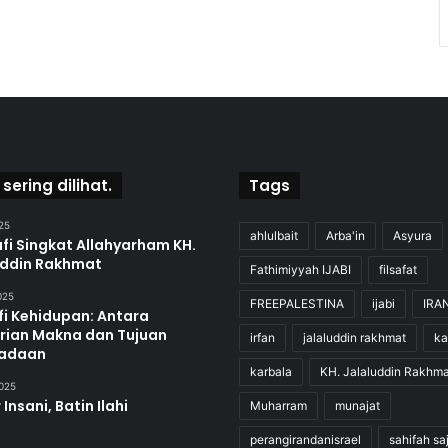
 sering dilihat.
Tags
25
ahlulbait
Arba'in
Asyura
fi Singkat Allahyarham KH.
uddin Rakhmat
Fathimiyyah IJABI
filsafat
2025
FREEPALESTINA
ijabi
IRA
fi Kehidupan: Antara
rian Makna dan Tujuan
irfan
jalaluddin rakhmat
ka
adaan
karbala
KH. Jalaluddin Rakhma
2025
 Insani, Batin Ilahi
Muharram
munajat
perangirandanisrael
sahifah sa