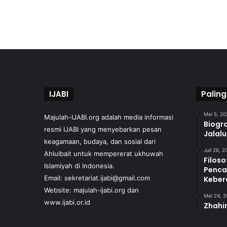
IJABI
Paling
Mei 5, 20
Majulah-IJABI.org
adalah media informasi
Biogra
resmi IJABI yang menyebarkan pesan
Jalal
keagamaan, budaya, dan sosial dari
Juli 26, 
Ahlulbait untuk mempererat ukhuwah
Filoso
Islamiyah di Indonesia.
Penca
Email: sekretariat.ijabi@gmail.com
Keber
Website:
majulah-ijabi.org
dan
Mei 24, 
www.ijabi.or.id
Zhahir