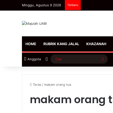
Minggu, Agustus 9 2026
Terbaru
HOME
RUBRIK KANG JALAL
KHAZANAH
Sidebar
Cari
Anggota
Teras
/
makam orang tua
makam orang 