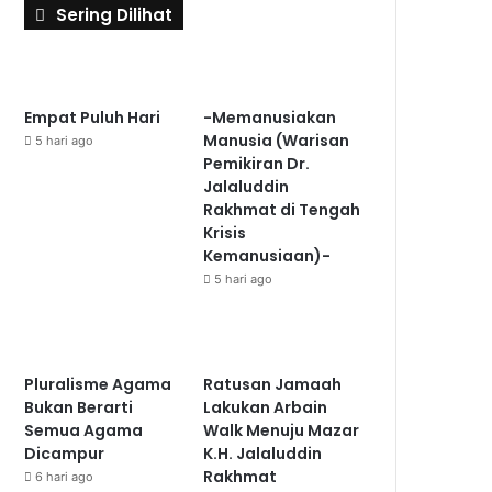
Sering Dilihat
Empat Puluh Hari
-Memanusiakan
Manusia (Warisan
5 hari ago
Pemikiran Dr.
Jalaluddin
Rakhmat di Tengah
Krisis
Kemanusiaan)-
5 hari ago
Pluralisme Agama
Ratusan Jamaah
Bukan Berarti
Lakukan Arbain
Semua Agama
Walk Menuju Mazar
Dicampur
K.H. Jalaluddin
Rakhmat
6 hari ago