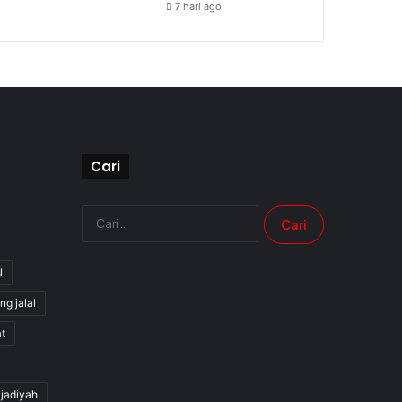
7 hari ago
Cari
Cari
untuk:
N
ng jalal
t
jjadiyah