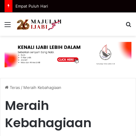
Empat Puluh Hari
Menu
C
Teras
/
Meraih Kebahagiaan
Meraih
Kebahagiaan