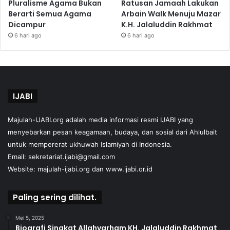
Pluralisme Agama Bukan
Ratusan Jamaah Lakukan
Berarti Semua Agama
Arbain Walk Menuju Mazar
Dicampur
K.H. Jalaluddin Rakhmat
6 hari ago
6 hari ago
IJABI
Majulah-IJABI.org
adalah media informasi resmi IJABI yang
menyebarkan pesan keagamaan, budaya, dan sosial dari Ahlulbait
untuk mempererat ukhuwah Islamiyah di Indonesia.
Email: sekretariat.ijabi@gmail.com
Website:
majulah-ijabi.org
dan
www.ijabi.or.id
Paling sering dilihat.
Mei 5, 2025
Biografi Singkat Allahyarham KH. Jalaluddin Rakhmat