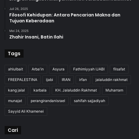
Juli 26, 2025
Filosofi Kehidupan: Antara Pencarian Makna dan
Tujuan Keberadaan
Mei 24, 2025
Zhahir Insani, Batin Ilahi
Tags
ahlulbait
Arba'in
Asyura
Fathimiyyah IJABI
filsafat
FREEPALESTINA
ijabi
IRAN
irfan
jalaluddin rakhmat
kang jalal
karbala
KH. Jalaluddin Rakhmat
Muharram
munajat
perangirandanisrael
sahifah sajjadiyah
Sayyid Ali Khamenei
Cari