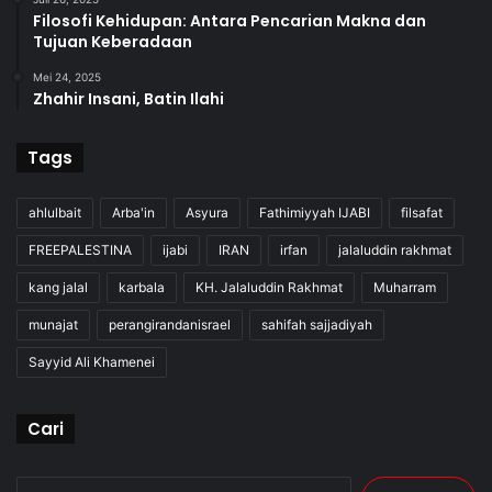
Filosofi Kehidupan: Antara Pencarian Makna dan
Tujuan Keberadaan
Mei 24, 2025
Zhahir Insani, Batin Ilahi
Tags
ahlulbait
Arba'in
Asyura
Fathimiyyah IJABI
filsafat
FREEPALESTINA
ijabi
IRAN
irfan
jalaluddin rakhmat
kang jalal
karbala
KH. Jalaluddin Rakhmat
Muharram
munajat
perangirandanisrael
sahifah sajjadiyah
Sayyid Ali Khamenei
Cari
Cari