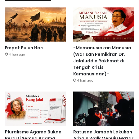
Empat Puluh Hari
-Memanusiakan Manusia
(Warisan Pemikiran Dr.
4 hari ago
Jalaluddin Rakhmat di
Tengah Krisis
Kemanusiaan)-
4 hari ago
Pluralisme Agama Bukan
Ratusan Jamaah Lakukan
Berarti Semua Agama
Arbain Walk Menuju Mazar