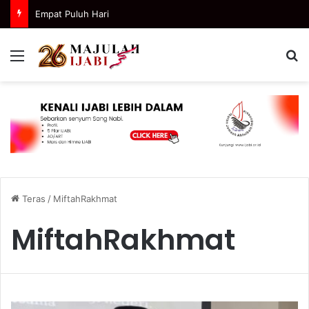
Empat Puluh Hari
Menu
C
Teras
/
MiftahRakhmat
MiftahRakhmat