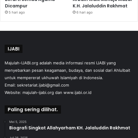
Dicampur
K.H. Jalaluddin Rakhmat
5 hari ago
6 hari ago
IJABI
Majulah-IJABI.org
adalah media informasi resmi IJABI yang
menyebarkan pesan keagamaan, budaya, dan sosial dari Ahlulbait
untuk mempererat ukhuwah Islamiyah di Indonesia.
Email: sekretariat.ijabi@gmail.com
Website:
majulah-ijabi.org
dan
www.ijabi.or.id
Paling sering dilihat.
Mei 5, 2025
Biografi Singkat Allahyarham KH. Jalaluddin Rakhmat
Juli 26, 2025