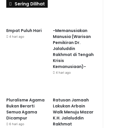
Sering Dilihat
Empat Puluh Hari
-Memanusiakan
Manusia (Warisan
4 hari ago
Pemikiran Dr.
Jalaluddin
Rakhmat di Tengah
Krisis
Kemanusiaan)-
4 hari ago
Pluralisme Agama
Ratusan Jamaah
Bukan Berarti
Lakukan Arbain
Semua Agama
Walk Menuju Mazar
Dicampur
K.H. Jalaluddin
Rakhmat
6 hari ago