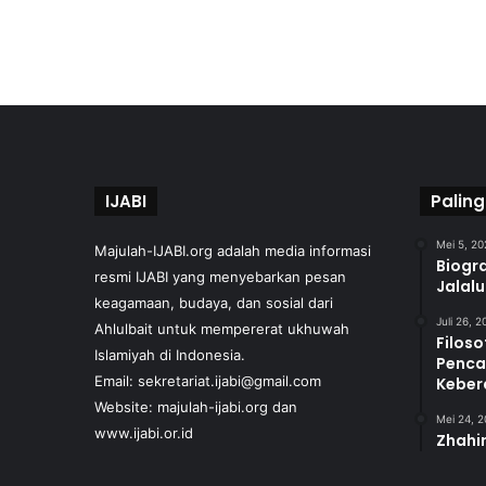
IJABI
Paling
Mei 5, 20
Majulah-IJABI.org
adalah media informasi
Biogra
resmi IJABI yang menyebarkan pesan
Jalal
keagamaan, budaya, dan sosial dari
Juli 26, 
Ahlulbait untuk mempererat ukhuwah
Filoso
Islamiyah di Indonesia.
Penca
Email: sekretariat.ijabi@gmail.com
Keber
Website:
majulah-ijabi.org
dan
Mei 24, 
www.ijabi.or.id
Zhahir