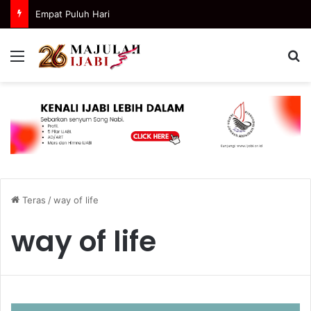
Empat Puluh Hari
Menu
C
Teras
/
way of life
way of life