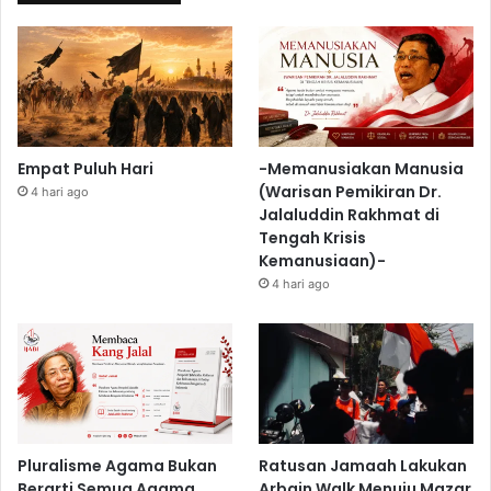
Empat Puluh Hari
-Memanusiakan Manusia
(Warisan Pemikiran Dr.
4 hari ago
Jalaluddin Rakhmat di
Tengah Krisis
Kemanusiaan)-
4 hari ago
Pluralisme Agama Bukan
Ratusan Jamaah Lakukan
Berarti Semua Agama
Arbain Walk Menuju Mazar