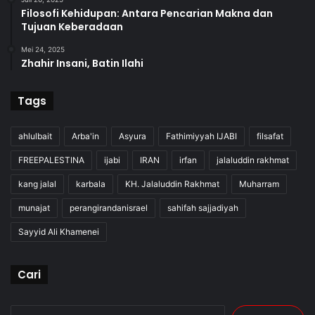
Filosofi Kehidupan: Antara Pencarian Makna dan
Tujuan Keberadaan
Mei 24, 2025
Zhahir Insani, Batin Ilahi
Tags
ahlulbait
Arba'in
Asyura
Fathimiyyah IJABI
filsafat
FREEPALESTINA
ijabi
IRAN
irfan
jalaluddin rakhmat
kang jalal
karbala
KH. Jalaluddin Rakhmat
Muharram
munajat
perangirandanisrael
sahifah sajjadiyah
Sayyid Ali Khamenei
Cari
Cari