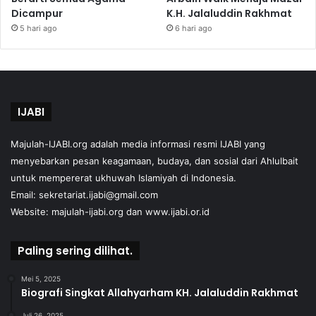
Dicampur
K.H. Jalaluddin Rakhmat
5 hari ago
6 hari ago
IJABI
Majulah-IJABI.org
adalah media informasi resmi IJABI yang
menyebarkan pesan keagamaan, budaya, dan sosial dari Ahlulbait
untuk mempererat ukhuwah Islamiyah di Indonesia.
Email: sekretariat.ijabi@gmail.com
Website:
majulah-ijabi.org
dan
www.ijabi.or.id
Paling sering dilihat.
Mei 5, 2025
Biografi Singkat Allahyarham KH. Jalaluddin Rakhmat
Juli 26, 2025