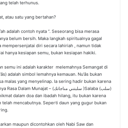
ang telah terhunus.
at, atau satu yang bertahan?
fah adalah contoh nyata “. Seseorang bisa merasa
wanya belum bersih. Maka langkah spiritualnya gagal
a mempersenjatai diri secara lahiriah , namun tidak
lai hanya kesiapan semu, bukan kesiapan hakiki.
iapan semu ini adalah karakter melemahnya Semangat di
sa malas yang menyelinap. Ia sering hadir bukan karena
unajat – (سلبتني مناجاتك )Salaba (سلب)
 nikmat dalam doa dan ibadah hilang, itu bukan karena
an telah mencabutnya. Seperti daun yang gugur bukan
ing.
ajarkan maupun dicontohkan oleh Nabi Saw dan