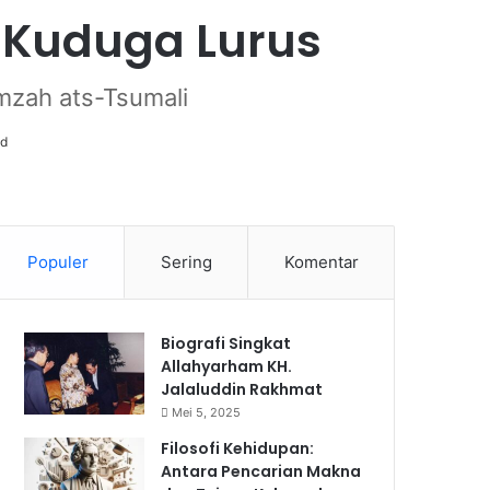
g Kuduga Lurus
mzah ats-Tsumali
ad
Populer
Sering
Komentar
Biografi Singkat
Allahyarham KH.
Jalaluddin Rakhmat
Mei 5, 2025
Filosofi Kehidupan:
Antara Pencarian Makna