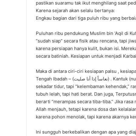
pastikan suaramu tak ikut menghilang saat ped
Karena sejarah akan selalu bertanya:
Engkau bagian dari tiga puluh ribu yang berbai
Puluhan ribu pendukung Muslim bin ‘Aqil di Ku
“sudah siap” secara fisik atau rencana, tapi ji
karena persiapan hanya kulit, bukan isi. Merek
secara batiniah. Kesiapan untuk menjadi Karba
Maka di antara ciri-ciri kesiapan palsu , kes
Tengah Ibadah – (نعاساً إذا أنا صليت) . Kantuk (nu‘ās) adalah simbol lemahnya kemauan. Nu‘ās bukan
sekadar tidur, tapi “kelembaman kehendak,” ra
tubuh lelah, tapi hati berat. Dan juga, Terputusnya Rasa Dalam M
berarti “merampas secara tiba-tiba.” Jika rasa
Allah menjauh, tetapi karena dosa dan kelalai
karena pohon menolak, tapi karena akarnya ker
Ini sungguh berkebalikan dengan apa yang di