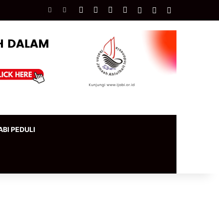
Facebook
X
YouTube
Instagram
Log In
Artikel Acak
Sidebar
ABI PEDULI