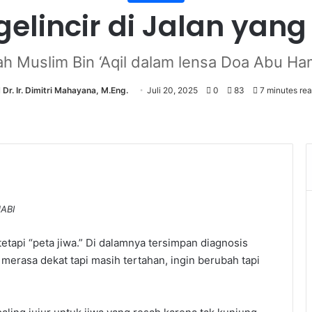
gelincir di Jalan yan
ah Muslim Bin ‘Aqil dalam lensa Doa Abu Ha
Dr. Ir. Dimitri Mahayana, M.Eng.
Juli 20, 2025
0
83
7 minutes re
JABI
etapi “peta jiwa.” Di dalamnya tersimpan diagnosis
g merasa dekat tapi masih tertahan, ingin berubah tapi