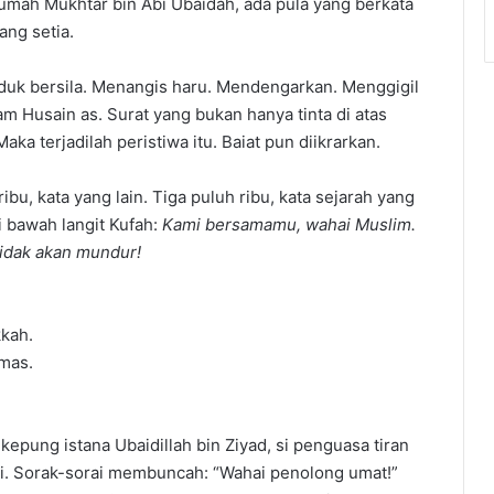
rumah Mukhtar bin Abi Ubaidah, ada pula yang berkata
ang setia.
duk bersila. Menangis haru. Mendengarkan. Menggigil
 Husain as. Surat yang bukan hanya tinta di atas
aka terjadilah peristiwa itu. Baiat pun diikrarkan.
ibu, kata yang lain. Tiga puluh ribu, kata sejarah yang
i bawah langit Kufah:
Kami bersamamu, wahai Muslim.
tidak akan mundur!
kah.
emas.
epung istana Ubaidillah bin Ziyad, si penguasa tiran
i. Sorak-sorai membuncah: “Wahai penolong umat!”