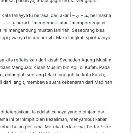
ndekat padaNya, tetapi gagal terus. Mengapa?
ata ini mengandung muatan lahiriah. Seseorang bisa
 tapi jiwanya belum bersih. Maka langkah spiritualnya
isa kita refleksikan dari kisah Syahadah Agung Muslim
etiaan Menguap: Kisah Muslim bin Aqil di Kufah. Pada
u, datanglah seorang lelaki tangguh ke kota Kufah,
i dari langit, membawa suara kebenaran dari Madinah
didelegasikan. Ia adalah cahaya yang dipinjam dari
lama ini terhimpit oleh kezaliman, menyambut kabar
but hujan pertama. Mereka berlari—ya, berlari!—ke