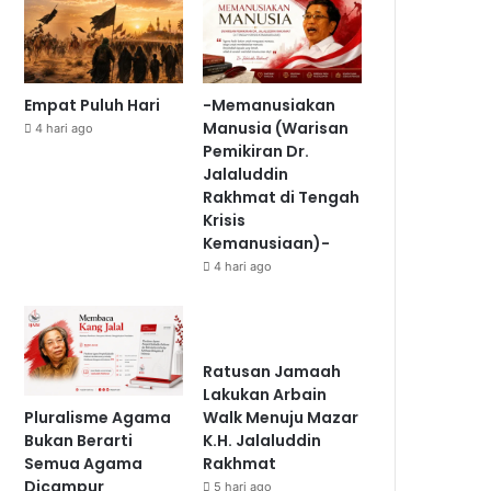
Empat Puluh Hari
-Memanusiakan
Manusia (Warisan
4 hari ago
Pemikiran Dr.
Jalaluddin
Rakhmat di Tengah
Krisis
Kemanusiaan)-
4 hari ago
Ratusan Jamaah
Lakukan Arbain
Pluralisme Agama
Walk Menuju Mazar
Bukan Berarti
K.H. Jalaluddin
Semua Agama
Rakhmat
Dicampur
5 hari ago