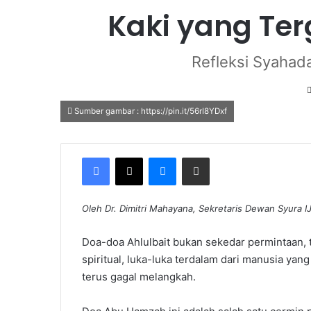
Kaki yang Ter
Refleksi Syahad
Sumber gambar : https://pin.it/56rI8YDxf
Facebook
X
Messenger
Share via Email
Oleh Dr. Dimitri Mahayana, Sekretaris Dewan Syura I
Doa-doa Ahlulbait bukan sekedar permintaan, t
spiritual, luka-luka terdalam dari manusia yan
terus gagal melangkah.