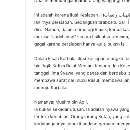
Doa ini memuat gambaran orang yang ingin me
Ini adalah karena Ilusi Kesiapan – (تهيأت و تعبأت) Kata tahayya’tu berasal dari akar هـ – ي – أ, bermakna
lahirnya persiapan. Sedangkan ta‘abba’tu dari ع – ب – أ berarti “mengemas” atau “mempersenjatai
diri.” Namun, dalam etimologi klasik, kedua k
merasa “sudah siap” secara fisik atau rencana,
gagal karena persiapan hanya kulit, bukan isi.
Dalam kisah Karbala, ilusi kesiapan mungkin b
bin ‘Aqil. Ketika Baiat Menjadi Kosong dan Kes
tanggal lima Syawal yang panas dan berdebu it
membawa surat dari cucu Rasul, membawa janj
menuju Karbala.
Namanya: Muslim bin Aqil.
Ia bukan sekadar utusan. Ia adalah nyawa yang 
lentera kenabian. Orang-orang Kufah, yang se
kedatangannya seperti padang gersang menyam