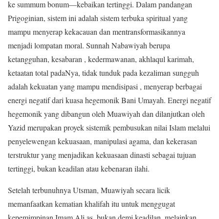
ke summum bonum—kebaikan tertinggi. Dalam pandangan
Prigoginian, sistem ini adalah sistem terbuka spiritual yang
mampu menyerap kekacauan dan mentransformasikannya
menjadi lompatan moral. Sunnah Nabawiyah berupa
ketangguhan, kesabaran , kedermawanan, akhlaqul karimah,
ketaatan total padaNya, tidak tunduk pada kezaliman sungguh
adalah kekuatan yang mampu mendisipasi , menyerap berbagai
energi negatif dari kuasa hegemonik Bani Umayah. Energi negatif
hegemonik yang dibangun oleh Muawiyah dan dilanjutkan oleh
Yazid merupakan proyek sistemik pembusukan nilai Islam melalui
penyelewengan kekuasaan, manipulasi agama, dan kekerasan
terstruktur yang menjadikan kekuasaan dinasti sebagai tujuan
tertinggi, bukan keadilan atau kebenaran ilahi.
Setelah terbunuhnya Utsman, Muawiyah secara licik
memanfaatkan kematian khalifah itu untuk menggugat
kepemimpinan Imam Ali as, bukan demi keadilan, melainkan