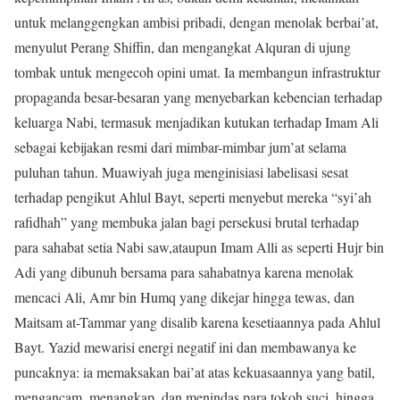
untuk melanggengkan ambisi pribadi, dengan menolak berbai’at,
menyulut Perang Shiffin, dan mengangkat Alquran di ujung
tombak untuk mengecoh opini umat. Ia membangun infrastruktur
propaganda besar-besaran yang menyebarkan kebencian terhadap
keluarga Nabi, termasuk menjadikan kutukan terhadap Imam Ali
sebagai kebijakan resmi dari mimbar-mimbar jum’at selama
puluhan tahun. Muawiyah juga menginisiasi labelisasi sesat
terhadap pengikut Ahlul Bayt, seperti menyebut mereka “syi’ah
rafidhah” yang membuka jalan bagi persekusi brutal terhadap
para sahabat setia Nabi saw,ataupun Imam Alli as seperti Hujr bin
Adi yang dibunuh bersama para sahabatnya karena menolak
mencaci Ali, Amr bin Humq yang dikejar hingga tewas, dan
Maitsam at-Tammar yang disalib karena kesetiaannya pada Ahlul
Bayt. Yazid mewarisi energi negatif ini dan membawanya ke
puncaknya: ia memaksakan bai’at atas kekuasaannya yang batil,
mengancam, menangkap, dan menindas para tokoh suci, hingga