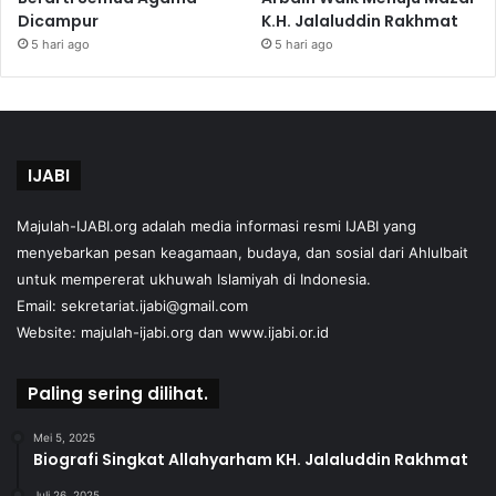
Dicampur
K.H. Jalaluddin Rakhmat
5 hari ago
5 hari ago
IJABI
Majulah-IJABI.org
adalah media informasi resmi IJABI yang
menyebarkan pesan keagamaan, budaya, dan sosial dari Ahlulbait
untuk mempererat ukhuwah Islamiyah di Indonesia.
Email: sekretariat.ijabi@gmail.com
Website:
majulah-ijabi.org
dan
www.ijabi.or.id
Paling sering dilihat.
Mei 5, 2025
Biografi Singkat Allahyarham KH. Jalaluddin Rakhmat
Juli 26, 2025