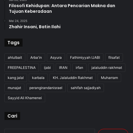
Filosofi Kehidupan: Antara Pencarian Makna dan
Tujuan Keberadaan
Mei 24, 2025
Zhahir Insani, Batin Ilahi
Tags
ahlulbait
Arba'in
Asyura
Fathimiyyah IJABI
filsafat
FREEPALESTINA
ijabi
IRAN
irfan
jalaluddin rakhmat
kang jalal
karbala
KH. Jalaluddin Rakhmat
Muharram
munajat
perangirandanisrael
sahifah sajjadiyah
Sayyid Ali Khamenei
Cari
Cari