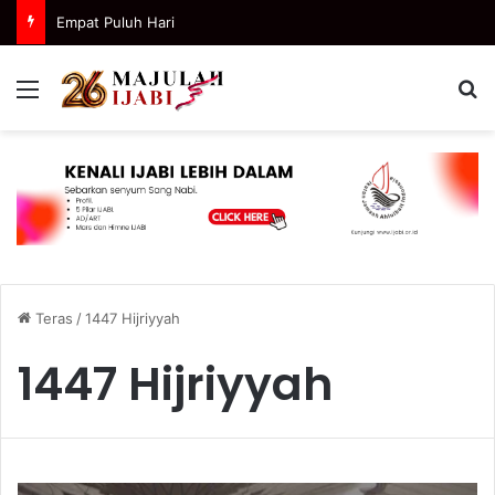
Empat Puluh Hari
Menu
C
Teras
/
1447 Hijriyyah
1447 Hijriyyah