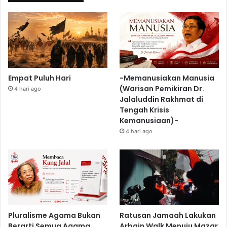
Empat Puluh Hari
-Memanusiakan Manusia
(Warisan Pemikiran Dr.
4 hari ago
Jalaluddin Rakhmat di
Tengah Krisis
Kemanusiaan)-
4 hari ago
Pluralisme Agama Bukan
Ratusan Jamaah Lakukan
Berarti Semua Agama
Arbain Walk Menuju Mazar