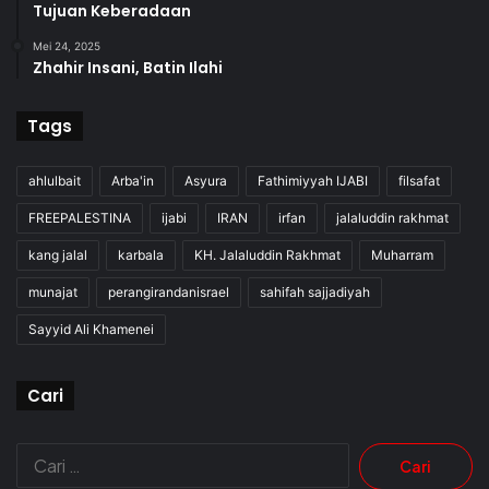
Tujuan Keberadaan
Mei 24, 2025
Zhahir Insani, Batin Ilahi
Tags
ahlulbait
Arba'in
Asyura
Fathimiyyah IJABI
filsafat
FREEPALESTINA
ijabi
IRAN
irfan
jalaluddin rakhmat
kang jalal
karbala
KH. Jalaluddin Rakhmat
Muharram
munajat
perangirandanisrael
sahifah sajjadiyah
Sayyid Ali Khamenei
Cari
Cari
untuk: