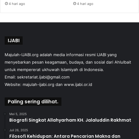
4 hari ago
4 hari ago
IJABI
Majulah-IJABI.org
adalah media informasi resmi IJABI yang
menyebarkan pesan keagamaan, budaya, dan sosial dari Ahlulbait
untuk mempererat ukhuwah Islamiyah di Indonesia.
Email: sekretariat.ijabi@gmail.com
Website:
majulah-ijabi.org
dan
www.ijabi.or.id
Paling sering dilihat.
Mei 5, 2025
Biografi Singkat Allahyarham KH. Jalaluddin Rakhmat
Juli 26, 2025
Filosofi Kehidupan: Antara Pencarian Makna dan