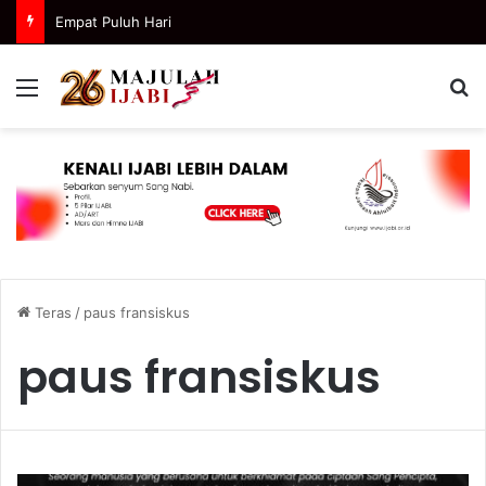
Empat Puluh Hari
Menu
C
Teras
/
paus fransiskus
paus fransiskus