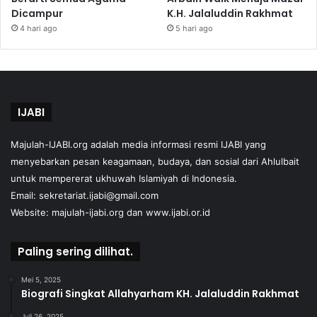
Dicampur
K.H. Jalaluddin Rakhmat
4 hari ago
5 hari ago
IJABI
Majulah-IJABI.org
adalah media informasi resmi IJABI yang
menyebarkan pesan keagamaan, budaya, dan sosial dari Ahlulbait
untuk mempererat ukhuwah Islamiyah di Indonesia.
Email: sekretariat.ijabi@gmail.com
Website:
majulah-ijabi.org
dan
www.ijabi.or.id
Paling sering dilihat.
Mei 5, 2025
Biografi Singkat Allahyarham KH. Jalaluddin Rakhmat
Juli 26, 2025