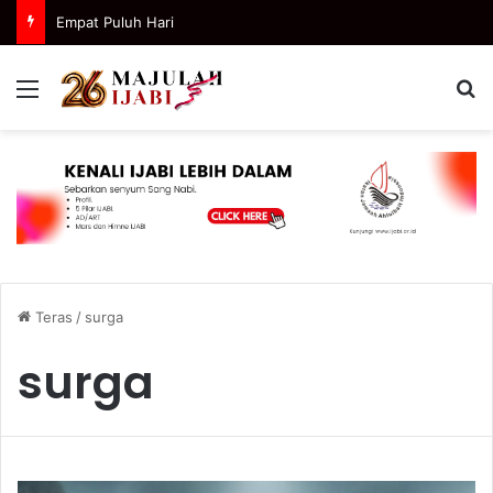
Empat Puluh Hari
Menu
C
Teras
/
surga
surga