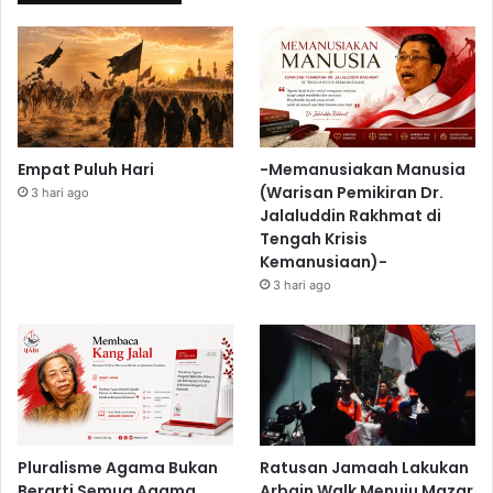
Empat Puluh Hari
-Memanusiakan Manusia
(Warisan Pemikiran Dr.
3 hari ago
Jalaluddin Rakhmat di
Tengah Krisis
Kemanusiaan)-
3 hari ago
Pluralisme Agama Bukan
Ratusan Jamaah Lakukan
Berarti Semua Agama
Arbain Walk Menuju Mazar