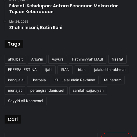
Filosofi Kehidupan: Antara Pencarian Makna dan
Tujuan Keberadaan
Mei 24, 2025
Zhahir Insani, Batin Ilahi
Tags
ahlulbait
Arba'in
Asyura
Fathimiyyah IJABI
filsafat
FREEPALESTINA
ijabi
IRAN
irfan
jalaluddin rakhmat
kang jalal
karbala
KH. Jalaluddin Rakhmat
Muharram
munajat
perangirandanisrael
sahifah sajjadiyah
Sayyid Ali Khamenei
Cari
Cari