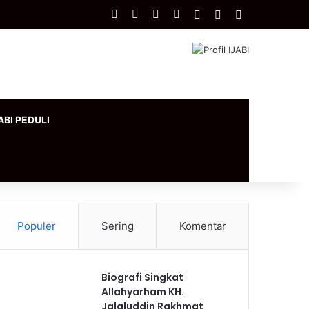
Facebook
X
YouTube
Instagram
Log In
Artikel Acak
Sidebar
ABI PEDULI
Populer
Sering
Komentar
Biografi Singkat
Allahyarham KH.
Jalaluddin Rakhmat