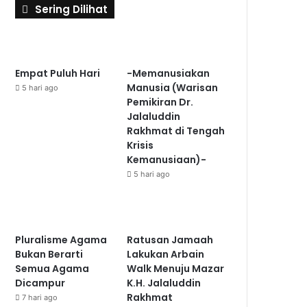
Sering Dilihat
Empat Puluh Hari
-Memanusiakan
Manusia (Warisan
5 hari ago
Pemikiran Dr.
Jalaluddin
Rakhmat di Tengah
Krisis
Kemanusiaan)-
5 hari ago
Pluralisme Agama
Ratusan Jamaah
Bukan Berarti
Lakukan Arbain
Semua Agama
Walk Menuju Mazar
Dicampur
K.H. Jalaluddin
Rakhmat
7 hari ago