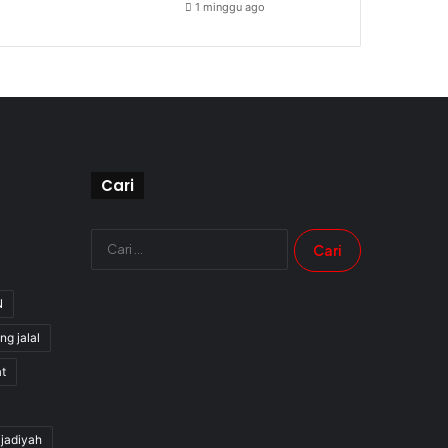
1 minggu ago
Cari
Cari
untuk:
N
ng jalal
t
jjadiyah