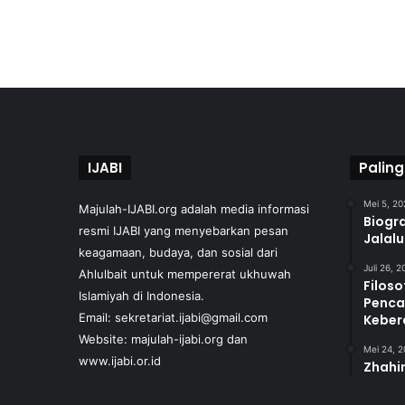
IJABI
Paling
Mei 5, 20
Majulah-IJABI.org
adalah media informasi
Biogra
resmi IJABI yang menyebarkan pesan
Jalal
keagamaan, budaya, dan sosial dari
Juli 26, 
Ahlulbait untuk mempererat ukhuwah
Filoso
Islamiyah di Indonesia.
Penca
Email: sekretariat.ijabi@gmail.com
Keber
Website:
majulah-ijabi.org
dan
Mei 24, 
www.ijabi.or.id
Zhahir