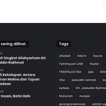
 sering dilihat.
Tags
25
ahlulbait
Arba'in
Asyura
fi Singkat Allahyarham KH.
uddin Rakhmat
Fathimiyyah IJABI
filsafat
2025
FREEPALESTINA
ijabi
IRA
fi Kehidupan: Antara
rian Makna dan Tujuan
irfan
jalaluddin rakhmat
ka
adaan
karbala
KH. Jalaluddin Rakhma
2025
 Insani, Batin Ilahi
Muharram
munajat
perangirandanisrael
sahifah sa