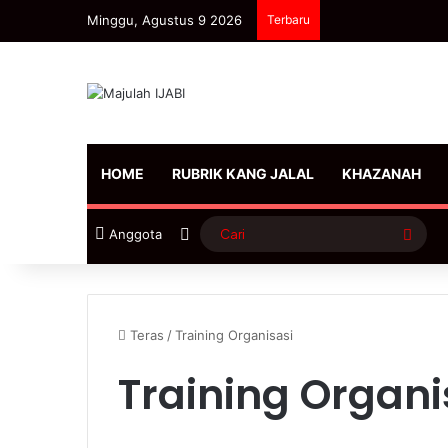
Minggu, Agustus 9 2026
Terbaru
HOME
RUBRIK KANG JALAL
KHAZANAH
Sidebar
Cari
Anggota
Teras
/
Training Organisasi
Training Organi