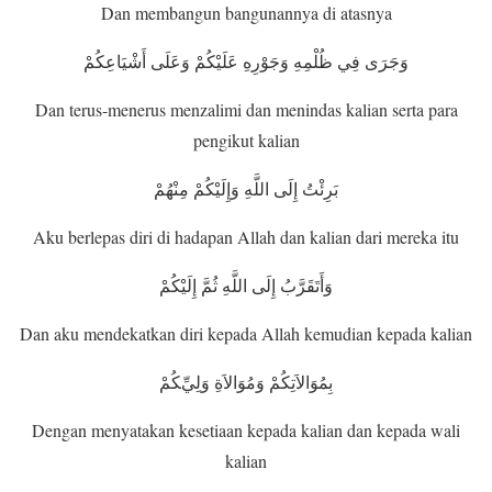
Dan membangun bangunannya di atasnya
وَجَرَى فِي ظُلْمِهِ وَجَوْرِهِ عَلَيْكُمْ وَعَلَى أَشْيَاعِكُمْ
Dan terus-menerus menzalimi dan menindas kalian serta para
pengikut kalian
بَرِئْتُ إِلَى اللَّهِ وَإِلَيْكُمْ مِنْهُمْ
Aku berlepas diri di hadapan Allah dan kalian dari mereka itu
وَأَتَقَرَّبُ إِلَى اللَّهِ ثُمَّ إِلَيْكُمْ
Dan aku mendekatkan diri kepada Allah kemudian kepada kalian
بِمُوَالاَتِكُمْ وَمُوَالاَةِ وَلِيِّكُمْ
Dengan menyatakan kesetiaan kepada kalian dan kepada wali
kalian