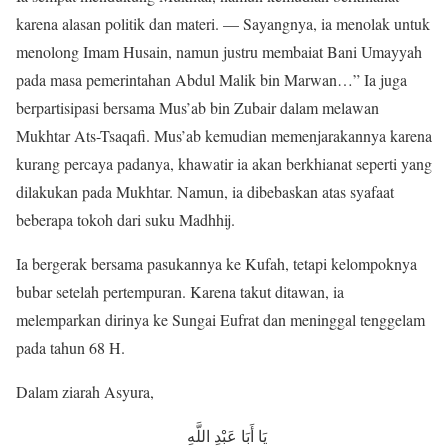
karena alasan politik dan materi. — Sayangnya, ia menolak untuk
menolong Imam Husain, namun justru membaiat Bani Umayyah
pada masa pemerintahan Abdul Malik bin Marwan…” Ia juga
berpartisipasi bersama Mus’ab bin Zubair dalam melawan
Mukhtar Ats-Tsaqafi. Mus’ab kemudian memenjarakannya karena
kurang percaya padanya, khawatir ia akan berkhianat seperti yang
dilakukan pada Mukhtar. Namun, ia dibebaskan atas syafaat
beberapa tokoh dari suku Madhhij.
Ia bergerak bersama pasukannya ke Kufah, tetapi kelompoknya
bubar setelah pertempuran. Karena takut ditawan, ia
melemparkan dirinya ke Sungai Eufrat dan meninggal tenggelam
pada tahun 68 H.
Dalam ziarah Asyura,
يَا أَبَا عَبْدِ اللَّهِ