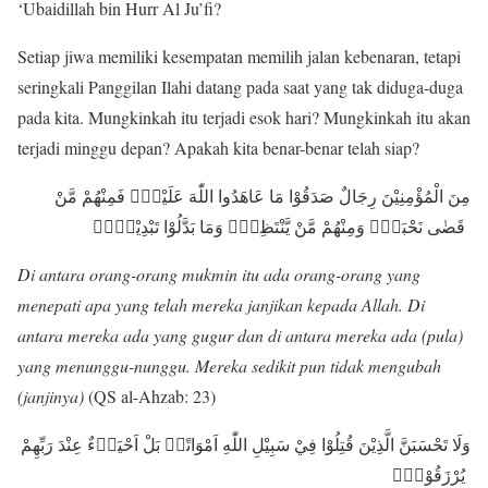
‘Ubaidillah bin Hurr Al Ju’fi?
Setiap jiwa memiliki kesempatan memilih jalan kebenaran, tetapi
seringkali Panggilan Ilahi datang pada saat yang tak diduga-duga
pada kita. Mungkinkah itu terjadi esok hari? Mungkinkah itu akan
terjadi minggu depan? Apakah kita benar-benar telah siap?
مِنَ الْمُؤْمِنِيْنَ رِجَالٌ صَدَقُوْا مَا عَاهَدُوا اللّٰهَ عَلَيْهِۚ فَمِنْهُمْ مَّنْ
قَضٰى نَحْبَهٗۙ وَمِنْهُمْ مَّنْ يَّنْتَظِرُۖ وَمَا بَدَّلُوْا تَبْدِيْلًاۙ
Di antara orang-orang mukmin itu ada orang-orang yang
menepati apa yang telah mereka janjikan kepada Allah. Di
antara mereka ada yang gugur dan di antara mereka ada (pula)
yang menunggu-nunggu. Mereka sedikit pun tidak mengubah
(janjinya)
(QS al-Ahzab: 23)
وَلَا تَحْسَبَنَّ الَّذِيْنَ قُتِلُوْا فِيْ سَبِيْلِ اللّٰهِ اَمْوَاتًاۗ بَلْ اَحْيَاۤءٌ عِنْدَ رَبِّهِمْ
يُرْزَقُوْنَۙ