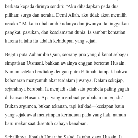
berkata kepada dirinya sendiri: “Aku dihadapkan pada dua
pilihan: surga dan neraka. Demi Allah, aku tidak akan memilih
neraka.” Maka ia ubah arah kudanya dan jiwanya. Ia tinggalkan
pangkat, pasukan, dan keselamatan dunia. Ia sambut kematian
karena ia tahu itu adalah kehidupan yang sejati.
Begitu pula Zuhair ibn Qain, seorang pria yang dikenal sebagai
simpatisan Utsmani, bahkan awalnya enggan bertemu Husain.
Namun setelah berdialog dengan putra Fatimah, tampak bahwa
kebenaran menyentuh akar terdalam jiwanya. Dalam sekejap,
sejarahnya berubah. Ia menjadi salah satu pembela paling gagah
di barisan Husain. Apa yang membuat perubahan ini terjadi?
Bukan argumen, bukan tekanan, tapi isti’dad—kesiapan batin
yang sejak awal menyimpan kerinduan pada yang hak, namun
baru mekar saat disentuh cahaya kenabian.
Sebaliknya, lihatlah Umar ibn Sa’ad. Ia tahu siapa Husain. Ia