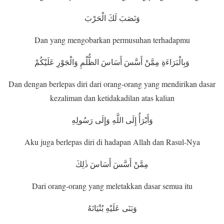
وَنَصَبَ لَكَ الْحَرْبَ
Dan yang mengobarkan permusuhan terhadapmu
وَبِالْبَرَاءَةِ مِمَّنْ أَسَّسَ أَسَاسَ الظُّلْمِ وَالْجَوْرِ عَلَيْكُمْ
Dan dengan berlepas diri dari orang-orang yang mendirikan dasar
kezaliman dan ketidakadilan atas kalian
وَأَبْرَأُ إِلَى اللَّهِ وَإِلَى رَسُولِهِ
Aku juga berlepas diri di hadapan Allah dan Rasul-Nya
مِمَّنْ أَسَّسَ أَسَاسَ ذٰلِكَ
Dari orang-orang yang meletakkan dasar semua itu
وَبَنَى عَلَيْهِ بُنْيَانَهُ