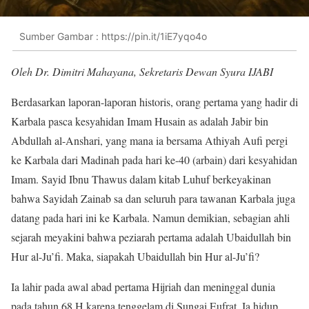
Sumber Gambar : https://pin.it/1iE7yqo4o
Oleh Dr. Dimitri Mahayana, Sekretaris Dewan Syura IJABI
Berdasarkan laporan-laporan historis, orang pertama yang hadir di
Karbala pasca kesyahidan Imam Husain as adalah Jabir bin
Abdullah al-Anshari, yang mana ia bersama Athiyah Aufi pergi
ke Karbala dari Madinah pada hari ke-40 (arbain) dari kesyahidan
Imam. Sayid Ibnu Thawus dalam kitab Luhuf berkeyakinan
bahwa Sayidah Zainab sa dan seluruh para tawanan Karbala juga
datang pada hari ini ke Karbala. Namun demikian, sebagian ahli
sejarah meyakini bahwa peziarah pertama adalah Ubaidullah bin
Hur al-Ju’fi. Maka, siapakah Ubaidullah bin Hur al-Ju’fi?
Ia lahir pada awal abad pertama Hijriah dan meninggal dunia
pada tahun 68 H karena tenggelam di Sungai Eufrat. Ia hidup