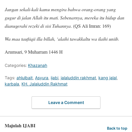
Jangan sekali-kali kamu mengira bahwa orang-orang yang
gugur di jalan Allah itu mati. Sebenarnya, mereka itu hidup dan
dianugerahi rezeki di sisi Tuhannya
. (QS Ali Imran: 169)
Wa maa taufiiqii illa billah, ‘alaihi tawakkaltu wa ilaihi uniib.
Arumsari, 9 Muharram 1446 H
Categories:
Khazanah
Tags:
ahlulbait
,
Asyura
,
ijabi
,
jalaluddin rakhmat
,
kang jalal
,
karbala
,
KH. Jalaluddin Rakhmat
Leave a Comment
Majulah IJABI
Back to top