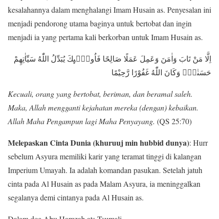
kesalahannya dalam menghalangi Imam Husain as. Penyesalan ini
menjadi pendorong utama baginya untuk bertobat dan ingin
menjadi ia yang pertama kali berkorban untuk Imam Husain as.
اِلَّا مَنْ تَابَ وَاٰمَنَ وَعَمِلَ عَمَلًا صَالِحًا فَاُولٰۤىِٕكَ يُبَدِّلُ اللّٰهُ سَيِّاٰتِهِمْ
حَسَنٰتٍۗ وَكَانَ اللّٰهُ غَفُوْرًا رَّحِيْمًا
Kecuali, orang yang bertobat, beriman, dan beramal saleh.
Maka, Allah mengganti kejahatan mereka (dengan) kebaikan.
Allah Maha Pengampun lagi Maha Penyayang.
(QS 25:70)
Melepaskan Cinta Dunia (khuruuj min hubbid dunya)
: Hurr
sebelum Asyura memiliki karir yang teramat tinggi di kalangan
Imperium Umayah. Ia adalah komandan pasukan. Setelah jatuh
cinta pada Al Husain as pada Malam Asyura, ia meninggalkan
segalanya demi cintanya pada Al Husain as.
Dalam doa Abu Hamzah ats-Tsumali,