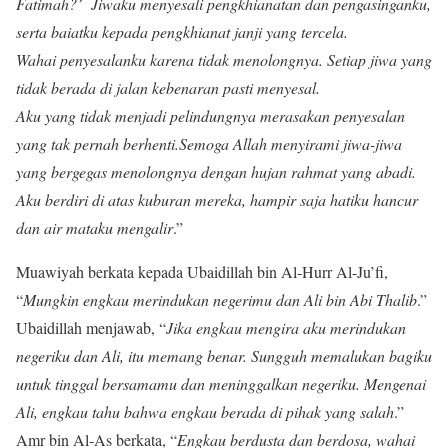
Fatimah?’ Jiwaku menyesali pengkhianatan dan pengasinganku,
serta baiatku kepada pengkhianat janji yang tercela.
Wahai penyesalanku karena tidak menolongnya. Setiap jiwa yang
tidak berada di jalan kebenaran pasti menyesal.
Aku yang tidak menjadi pelindungnya merasakan penyesalan
yang tak pernah berhenti.Semoga Allah menyirami jiwa-jiwa
yang bergegas menolongnya dengan hujan rahmat yang abadi.
Aku berdiri di atas kuburan mereka, hampir saja hatiku hancur
dan air mataku mengalir
.”
Muawiyah berkata kepada Ubaidillah bin Al-Hurr Al-Ju’fi,
“
Mungkin engkau merindukan negerimu dan Ali bin Abi Thalib
.”
Ubaidillah menjawab, “
Jika engkau mengira aku merindukan
negeriku dan Ali, itu memang benar. Sungguh memalukan bagiku
untuk tinggal bersamamu dan meninggalkan negeriku. Mengenai
Ali, engkau tahu bahwa engkau berada di pihak yang salah
.”
Amr bin Al-As berkata, “
Engkau berdusta dan berdosa, wahai