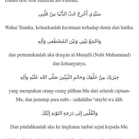
سَيِّدِي أَخْرِجْ حُبَّ الدُّنْيا مِنْ قَلْبِي
Wahai Tuanku, keluarkanlah kecintaan terhadap dunia dari hatiku.
وَاجْمَعْ بَيْنِي وَبَيْنَ المُصْطَفى وَآلِهِ
dan pertemukanlah aku dengan al-Muṣṭafā (Nabi Muhammad)
dan keluarganya,
خِيَرَتِكَ مِنْ خَلْقِكَ وَخاتَمِ النَّبِيِّينَ صَلّى الله عَلَيْهِ وَآلِهِ
yang merupakan orang-orang pilihan-Mu dari seluruh ciptaan-
Mu, dan penutup para nabi—ṣallallāhu ʿalayhi wa ālih.
وَانْقُلْنِي إِلى دَرَجَةِ التَوْبَةِ إِلَيْكَ
Dan pindahkanlah aku ke tingkatan taubat sejati kepada-Mu.