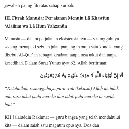
jawaban paling fitri atas setiap kurbah.
III. Fitrah Manusia: Perjalanan Menuju Lā Khawfun
‘Alaihim wa Lā Hum Yahzanūn
Manusia — dalam perjalanan eksistensialnya — sesungguhnya
sedang menapaki sebuah jalan panjang menuju satu kondisi yang
disebut Al-Qur’an sebagai keadaan tanpa rasa takut dan tanpa
kesedihan. Dalam Surat Yunus ayat 62, Allah berfirman:
أَلَا إِنَّ أَوْلِيَاءَ اللَّهِ لَا خَوْفٌ عَلَيْهِمْ وَلَا هُمْ يَحْزَنُونَ
“Ketahuilah, sesungguhnya para wali (kekasih) Allah itu tidak
ada rasa takut pada mereka dan tidak pula mereka bersedih
hati.”
KH Jalaluddin Rakhmat — guru bangsa yang telah mendahului
kita — dalam salah satu magnum opusnya, Doa dan