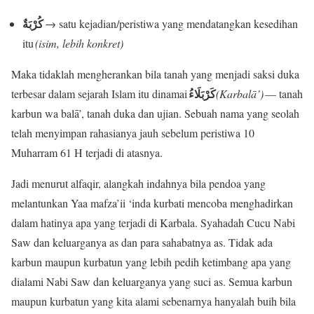
كُرْبَةٌ
→ satu kejadian/peristiwa yang mendatangkan kesedihan
itu
(isim, lebih konkret)
Maka tidaklah mengherankan bila tanah yang menjadi saksi duka
كَرْبَلَاءُ
terbesar dalam sejarah Islam itu dinamai
(Karbalā’)
— tanah
karbun wa balā’, tanah duka dan ujian. Sebuah nama yang seolah
telah menyimpan rahasianya jauh sebelum peristiwa 10
Muharram 61 H terjadi di atasnya.
Jadi menurut alfaqir, alangkah indahnya bila pendoa yang
melantunkan Yaa mafza’ii ‘inda kurbati mencoba menghadirkan
dalam hatinya apa yang terjadi di Karbala. Syahadah Cucu Nabi
Saw dan keluarganya as dan para sahabatnya as. Tidak ada
karbun maupun kurbatun yang lebih pedih ketimbang apa yang
dialami Nabi Saw dan keluarganya yang suci as. Semua karbun
maupun kurbatun yang kita alami sebenarnya hanyalah buih bila