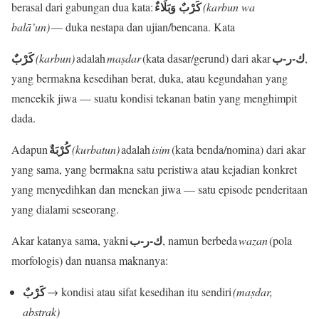
كَرْبٌ وَبَلَاءٌ
berasal dari gabungan dua kata:
(karbun wa
balā’un)
— duka nestapa dan ujian/bencana. Kata
ك-ر-ب
كَرْبٌ
(karbun)
adalah
maṣdar
(kata dasar/gerund) dari akar
,
yang bermakna kesedihan berat, duka, atau kegundahan yang
mencekik jiwa — suatu kondisi tekanan batin yang menghimpit
dada.
كُرْبَةٌ
Adapun
(kurbatun)
adalah
isim
(kata benda/nomina) dari akar
yang sama, yang bermakna satu peristiwa atau kejadian konkret
yang menyedihkan dan menekan jiwa — satu episode penderitaan
yang dialami seseorang.
ك-ر-ب
Akar katanya sama, yakni
, namun berbeda
wazan
(pola
morfologis) dan nuansa maknanya:
كَرْبٌ
→ kondisi atau sifat kesedihan itu sendiri
(maṣdar,
abstrak)