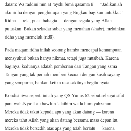
dalam: Wa raddinī min al-‘ayshi bimā qasamta lī — “Jadikanlah
aku ridha dengan penghidupan yang Engkau bagikan untukku.”
Ridha — rela, puas, bahagia — dengan segala yang Allah
putuskan. Bukan sekadar sabar yang menahan (shabr), melainkan
ridha yang memeluk (ridā).
Pada maqam ridha inilah seorang hamba mencapai kemampuan
mensyukuri bukan hanya nikmat, tetapi juga musibah. Karena
baginya, keduanya adalah pemberian dari Tangan yang sama —
Tangan yang tak pernah memberi kecuali dengan kasih sayang
yang sempurna, bahkan ketika rasa sakitnya begitu nyata.
Kondisi jiwa seperti inilah yang QS Yunus 62 sebut sebagai sifat
para wali-Nya: Lā khawfun ‘alaihim wa lā hum yahzanūn.
Mereka tidak takut kepada apa yang akan datang — karena
mereka tahu Allah yang akan datang bersama masa depan itu.
Mereka tidak bersedih atas apa yang telah berlalu — karena