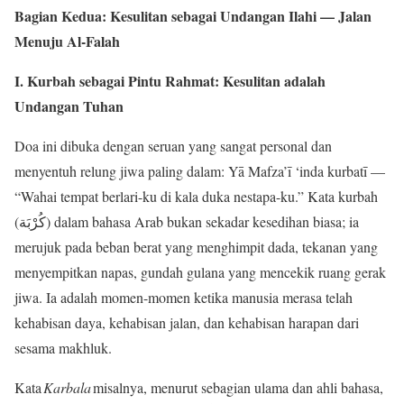
Bagian Kedua: Kesulitan sebagai Undangan Ilahi — Jalan
Menuju Al-Falah
I. Kurbah sebagai Pintu Rahmat: Kesulitan adalah
Undangan Tuhan
Doa ini dibuka dengan seruan yang sangat personal dan
menyentuh relung jiwa paling dalam: Yā Mafza’ī ‘inda kurbatī —
“Wahai tempat berlari-ku di kala duka nestapa-ku.” Kata kurbah
(كُرْبَة) dalam bahasa Arab bukan sekadar kesedihan biasa; ia
merujuk pada beban berat yang menghimpit dada, tekanan yang
menyempitkan napas, gundah gulana yang mencekik ruang gerak
jiwa. Ia adalah momen-momen ketika manusia merasa telah
kehabisan daya, kehabisan jalan, dan kehabisan harapan dari
sesama makhluk.
Kata
Karbala
misalnya, menurut sebagian ulama dan ahli bahasa,