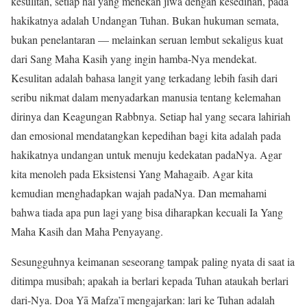
kesulitan, setiap hal yang menekan jiwa dengan kesedihan, pada
hakikatnya adalah Undangan Tuhan. Bukan hukuman semata,
bukan penelantaran — melainkan seruan lembut sekaligus kuat
dari Sang Maha Kasih yang ingin hamba-Nya mendekat.
Kesulitan adalah bahasa langit yang terkadang lebih fasih dari
seribu nikmat dalam menyadarkan manusia tentang kelemahan
dirinya dan Keagungan Rabbnya. Setiap hal yang secara lahiriah
dan emosional mendatangkan kepedihan bagi kita adalah pada
hakikatnya undangan untuk menuju kedekatan padaNya. Agar
kita menoleh pada Eksistensi Yang Mahagaib. Agar kita
kemudian menghadapkan wajah padaNya. Dan memahami
bahwa tiada apa pun lagi yang bisa diharapkan kecuali Ia Yang
Maha Kasih dan Maha Penyayang.
Sesungguhnya keimanan seseorang tampak paling nyata di saat ia
ditimpa musibah; apakah ia berlari kepada Tuhan ataukah berlari
dari-Nya. Doa Yā Mafza’ī mengajarkan: lari ke Tuhan adalah