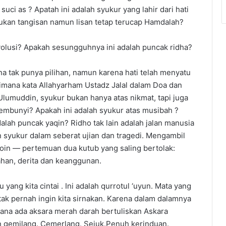
ci as ? Apatah ini adalah syukur yang lahir dari hati
ukan tangisan namun lisan tetap terucap Hamdalah?
volusi? Apakah sesungguhnya ini adalah puncak ridha?
a tak punya pilihan, namun karena hati telah menyatu
imana kata Allahyarham Ustadz Jalal dalam Doa dan
lumuddin, syukur bukan hanya atas nikmat, tapi juga
rsembunyi? Apakah ini adalah syukur atas musibah ?
alah puncak yaqin? Ridho tak lain adalah jalan manusia
n syukur dalam seberat ujian dan tragedi. Mengambil
qdhoin — pertemuan dua kutub yang saling bertolak:
han, derita dan keanggunan.
yang kita cintai . Ini adalah qurrotul ‘uyun. Mata yang
ak pernah ingin kita sirnakan. Karena dalam dalamnya
 sana ada aksara merah darah bertuliskan Askara
n gemilang. Cemerlang. Sejuk.Penuh kerinduan.