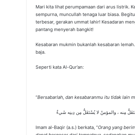
Mari kita lihat perumpamaan dari arus listrik.
sempurna, muncullah tenaga luar biasa. Begit
terbesar, gerakan ummat lahir! Kesadaran me
pantang menyerah bangkit!
Kesabaran mukmin bukanlah kesabaran lemah. T
baja.
Seperti kata Al-Qur’an:
“
Bersabarlah, dan kesabaranmu itu tidak lain m
Imam al-Baqir (a.s.) berkata, “
Orang yang berim
dapat bergeser dari tempatnya, sedangkan muk