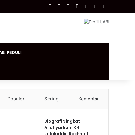
Facebook
X
YouTube
Instagram
Log In
Artikel Acak
Sidebar
ABI PEDULI
Populer
Sering
Komentar
Biografi Singkat
Allahyarham KH.
Jalaluddin Rakhmat