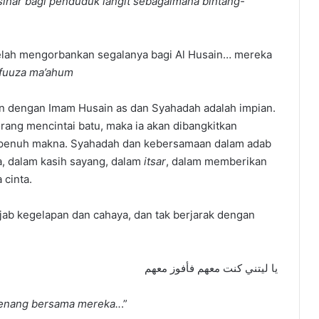
inar bagi penduduk langit sebagaimana bintang-
telah mengorbankan segalanya bagi Al Husain… mereka
afuuza ma’ahum
n dengan Imam Husain as dan Syahadah adalah impian.
ang mencintai batu, maka ia akan dibangkitkan
penuh makna. Syahadah dan kebersamaan dalam adab
, dalam kasih sayang, dalam
itsar
, dalam memberikan
 cinta.
jab kegelapan dan cahaya, dan tak berjarak dengan
يا ليتني كنت معهم فأفوز معهم
menang bersama mereka..
.”