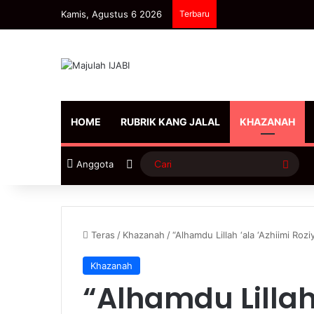
Kamis, Agustus 6 2026
Terbaru
HOME
RUBRIK KANG JALAL
KHAZANAH
Sidebar
Cari
Anggota
Teras
/
Khazanah
/
“Alhamdu Lillah ‘ala ‘Azhiimi Roziy
Khazanah
“Alhamdu Lillah 