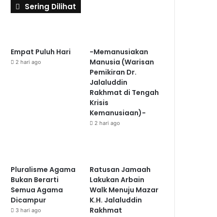
Sering Dilihat
Empat Puluh Hari
-Memanusiakan
Manusia (Warisan
2 hari ago
Pemikiran Dr.
Jalaluddin
Rakhmat di Tengah
Krisis
Kemanusiaan)-
2 hari ago
Pluralisme Agama
Ratusan Jamaah
Bukan Berarti
Lakukan Arbain
Semua Agama
Walk Menuju Mazar
Dicampur
K.H. Jalaluddin
Rakhmat
3 hari ago