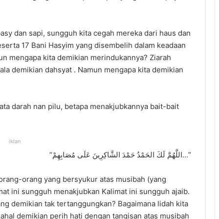
ibasy dan sapi, sungguh kita cegah mereka dari haus dan
eserta 17 Bani Hasyim yang disembelih dalam keadaan
n mengapa kita demikian merindukannya? Ziarah
rbala demikian dahsyat . Namun mengapa kita demikian
mata darah nan pilu, betapa menakjubkannya bait-bait
iklan
“اللَّهُمَّ لَكَ الحَمْدُ حَمْدَ الشَّاكِرِينَ عَلَى مُصَابِهِمْ…”
 orang-orang yang bersyukur atas musibah (yang
imat ini sungguh menakjubkan Kalimat ini sungguh ajaib.
ang demikian tak tertanggungkan? Bagaimana lidah kita
ahal demikian perih hati dengan tangisan atas musibah