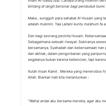
Imam Al-Sadiq (sa):
Cahaya orang mukmin bers
bintang di langit bersinar bagi penduduk bumi
.
Maka , sungguh para sahabat Al Husain yang 
adalah mukmin.
Yaa Laitani kuntu ma’ahum fa 
Dan bagi seorang pecinta Husain. Kebersamaa
Sebagaimana sebuah riwayat. Sekiranya seseor
bersamanya. Syahadah dan kebersamaan nan 
dan akhlak, dalam pengorbanan yang paripurna
segalanya bukan karena kebencian, tapi karena
Itulah Insan Kamil . Mereka yang menerobos hi
Allah. Biarkan hati kita melantunkan :
“
Wahai andai aku bersama mereka, agar aku 