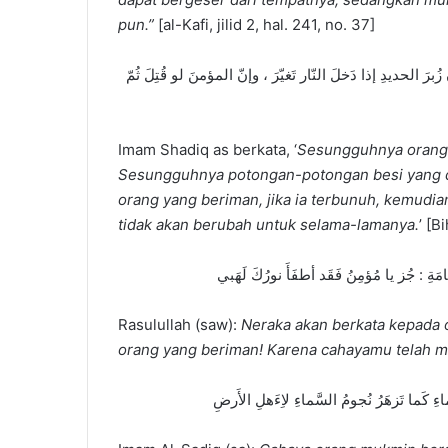
pun.”
[al-Kafi, jilid 2, hal. 241, no. 37]
ُبرَ الحديدِ إذا دَخلَ النّار تَغيّرَ ، وإنّ المؤمنَ لو قُتِلَ ثُمّ
Imam Shadiq as berkata, ‘
Sesungguhnya orang y
Sesungguhnya potongan-potongan besi yang d
orang yang beriman, jika ia terbunuh, kemudia
tidak akan berubah untuk selama-lamanya.
’ [B
Rasulullah (saw):
Neraka akan berkata kepada o
orang yang beriman! Karena cahayamu telah 