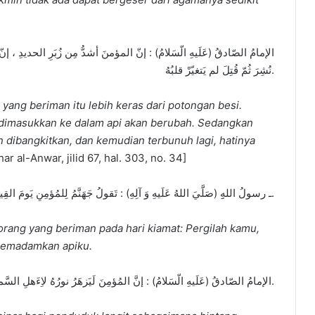
الإمامُ الصّادقُ (عَلَيهِ الّسَلامُ) : إنّ المؤمنَ أشدُّ مِن زُبَرِ الحديدِ ، إنّ ز
نُشِرَ ثُمّ قُتِلَ لم يَتغيّرْ قلبُهُ.
ang beriman itu lebih keras dari potongan besi.
imasukkan ke dalam api akan berubah. Sedangkan
n dibangkitkan, dan kemudian terbunuh lagi, hatinya
ihar al-Anwar, jilid 67, hal. 303, no. 34]
ـ رسولُ اللهِ‏ِ (صَلَّيَ اللهُ عَلَيهِ وَ آلِهِ) : تَقولُ جَهَنَّمُ لِلمُؤمِنِ يَومَ القِيامَةِ : جُز يا مُؤمِنُ فَقَد أطفَأَ نورُكَ لَهَبي.
rang yang beriman pada hari kiamat: Pergilah kamu,
memadamkan apiku.
الإمامُ الصّادقُ (عَلَيهِ الّسَلامُ) : إنَّ المُؤمِنَ لَيَزهَرُ نورُهُ لاِءَهلِ السَّماءِ كَما تَزهَرُ نُجومُ السَّماءِ لاِءَهلِ الأَرضِ.