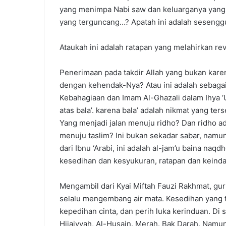
yang menimpa Nabi saw dan keluarganya yang su
yang terguncang…? Apatah ini adalah sesengg
Ataukah ini adalah ratapan yang melahirkan re
Penerimaan pada takdir Allah yang bukan karen
dengan kehendak-Nya? Atau ini adalah sebaga
Kebahagiaan dan Imam Al-Ghazali dalam Ihya ‘U
atas bala’. karena bala’ adalah nikmat yang te
Yang menjadi jalan menuju ridho? Dan ridho ad
menuju taslim? Ini bukan sekadar sabar, namu
dari Ibnu ‘Arabi, ini adalah al-jam’u baina na
kesedihan dan kesyukuran, ratapan dan keinda
Mengambil dari Kyai Miftah Fauzi Rakhmat, guru 
selalu mengembang air mata. Kesedihan yang t
kepedihan cinta, dan perih luka kerinduan. Di
Hijaiyyah, Al-Husain. Merah. Bak Darah. Namu