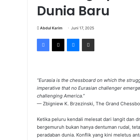
Dunia Baru
Abdul Karim
Juni 17, 2025
Facebook
X
Messenger
Share via Email
“Eurasia is the chessboard on which the strugg
imperative that no Eurasian challenger emerge
challenging America.”
— Zbigniew K. Brzezinski, The Grand Chessbo
Ketika peluru kendali melesat dari langit dan d
bergemuruh bukan hanya dentuman rudal, teta
peradaban dunia. Konflik yang kini meletus anta