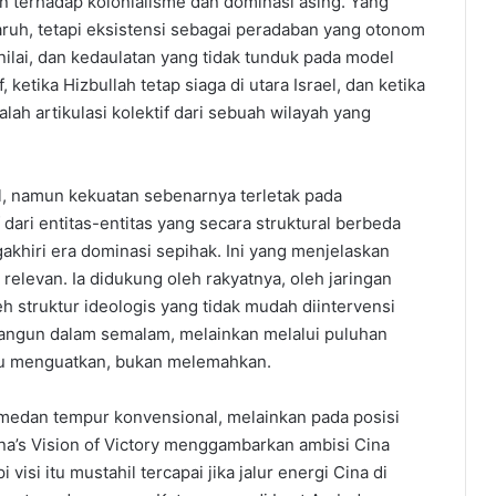
n terhadap kolonialisme dan dominasi asing. Yang
ruh, tetapi eksistensi sebagai peradaban yang otonom
ilai, dan kedaulatan yang tidak tunduk pada model
f, ketika Hizbullah tetap siaga di utara Israel, dan ketika
lah artikulasi kolektif dari sebuah wilayah yang
al, namun kekuatan sebenarnya terletak pada
ri entitas-entitas yang secara struktural berbeda
akhiri era dominasi sepihak. Ini yang menjelaskan
 relevan. Ia didukung oleh rakyatnya, oleh jaringan
eh struktur ideologis yang tidak mudah diintervensi
bangun dalam semalam, melainkan melalui puluhan
tru menguatkan, bukan melemahkan.
a medan tempur konvensional, melainkan pada posisi
na’s Vision of Victory menggambarkan ambisi Cina
isi itu mustahil tercapai jika jalur energi Cina di