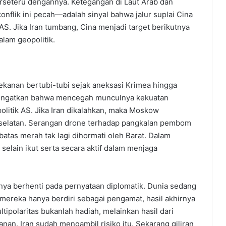
rseteru dengannya. Ketegangan di Laut Arab dan
lik ini pecah—adalah sinyal bahwa jalur suplai Cina
 AS. Jika Iran tumbang, Cina menjadi target berikutnya
lam geopolitik.
 tekanan bertubi-tubi sejak aneksasi Krimea hingga
ngingatkan bahwa mencegah munculnya kekuatan
olitik AS. Jika Iran dikalahkan, maka Moskow
i selatan. Serangan drone terhadap pangkalan pembom
batas merah tak lagi dihormati oleh Barat. Dalam
n selain ikut serta secara aktif dalam menjaga
anya berhenti pada pernyataan diplomatik. Dunia sedang
a mereka hanya berdiri sebagai pengamat, hasil akhirnya
ipolaritas bukanlah hadiah, melainkan hasil dari
anan. Iran sudah mengambil risiko itu. Sekarang giliran