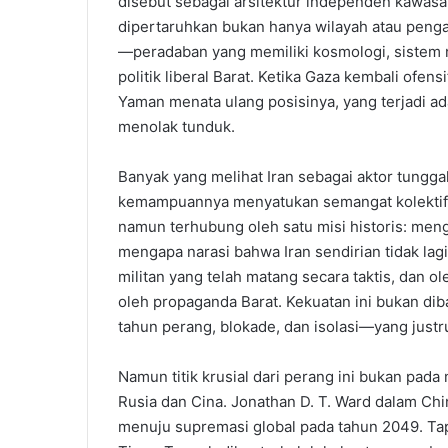
disebut sebagai arsitektur independen kawasa
dipertaruhkan bukan hanya wilayah atau penga
—peradaban yang memiliki kosmologi, sistem n
politik liberal Barat. Ketika Gaza kembali ofensi
Yaman menata ulang posisinya, yang terjadi ada
menolak tunduk.
Banyak yang melihat Iran sebagai aktor tungg
kemampuannya menyatukan semangat kolektif da
namun terhubung oleh satu misi historis: meng
mengapa narasi bahwa Iran sendirian tidak lagi
militan yang telah matang secara taktis, dan ol
oleh propaganda Barat. Kekuatan ini bukan di
tahun perang, blokade, dan isolasi—yang jus
Namun titik krusial dari perang ini bukan pad
Rusia dan Cina. Jonathan D. T. Ward dalam Chi
menuju supremasi global pada tahun 2049. Tapi v