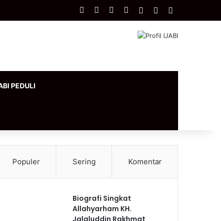
Facebook
X
YouTube
Instagram
Log In
Artikel Acak
Sidebar
ABI PEDULI
Populer
Sering
Komentar
Biografi Singkat
Allahyarham KH.
Jalaluddin Rakhmat