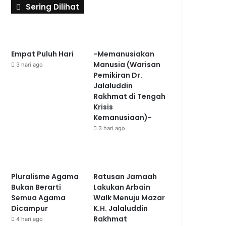
Sering Dilihat
Empat Puluh Hari
-Memanusiakan
Manusia (Warisan
3 hari ago
Pemikiran Dr.
Jalaluddin
Rakhmat di Tengah
Krisis
Kemanusiaan)-
3 hari ago
Pluralisme Agama
Ratusan Jamaah
Bukan Berarti
Lakukan Arbain
Semua Agama
Walk Menuju Mazar
Dicampur
K.H. Jalaluddin
Rakhmat
4 hari ago