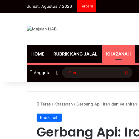
Jumat, Agustus 7 2026
Terbaru
HOME
RUBRIK KANG JALAL
KHAZANAH
Sidebar
Cari
Anggota
Teras
/
Khazanah
/
Gerbang Api: Iran dan Kelahiran
Khazanah
Gerbang Api: Ir