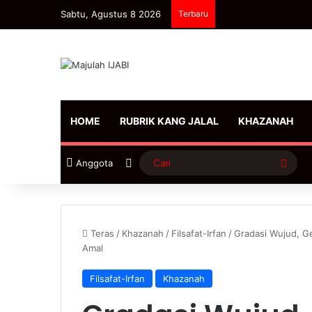
Sabtu, Agustus 8 2026
Terbaru
HOME
RUBRIK KANG JALAL
KHAZANAH
Sidebar
Cari
Anggota
Teras
/
Khazanah
/
Filsafat-Irfan
/
Gradasi Wujud, G
Amal
Filsafat-Irfan
Khazanah