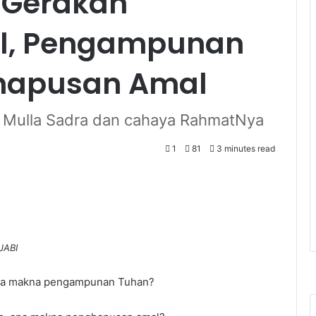
 Gerakan
al, Pengampunan
hapusan Amal
i Mulla Sadra dan cahaya RahmatNya
1
81
3 minutes read
JABI
 apa makna pengampunan Tuhan?