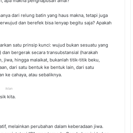
ian, apa makna penghapusan amal?
ya dari relung batin yang haus makna, tetapi juga
berwujud dan berefek bisa lenyap begitu saja? Apakah
rkan satu prinsip kunci: wujud bukan sesuatu yang
d) dan bergerak secara transubstansial (harakah
 jiwa, hingga malaikat, bukanlah titik-titik beku,
n, dari satu bentuk ke bentuk lain, dari satu
pan ke cahaya, atau sebaliknya.
iklan
ik kita.
if, melainkan perubahan dalam keberadaan jiwa.