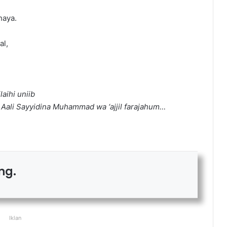
haya.
al,
laihi uniib
Aali Sayyidina Muhammad wa ‘ajjil farajahum…
ng.
Iklan