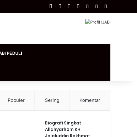
Facebook
X
YouTube
Instagram
Log In
Artikel Acak
Sidebar
ABI PEDULI
Populer
Sering
Komentar
Biografi Singkat
Allahyarham KH.
Jalaluddin Rakhmat