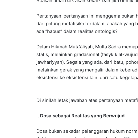
Apakah amal baik akan kekal? Dan jika demik
Pertanyaan-pertanyaan ini menggema bukan han
dari palung metafisika terdalam: apakah yang 
ada “hapus” dalam realitas ontologis?
Dalam Hikmah Muta‘āliyah, Mulla Sadra memapa
statis, melainkan gradasional (tasykīk al-wujū
jawhariyyah). Segala yang ada, dari batu, pohon,
melainkan gerak yang mengalir dalam keberadaa
eksistensi ke eksistensi lain, dari satu kegela
Di sinilah letak jawaban atas pertanyaan metafis
I. Dosa sebagai Realitas yang Berwujud
Dosa bukan sekadar pelanggaran hukum normat