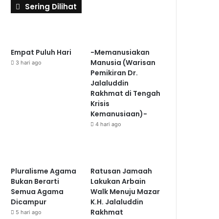
Sering Dilihat
Empat Puluh Hari
-Memanusiakan
Manusia (Warisan
3 hari ago
Pemikiran Dr.
Jalaluddin
Rakhmat di Tengah
Krisis
Kemanusiaan)-
4 hari ago
Pluralisme Agama
Ratusan Jamaah
Bukan Berarti
Lakukan Arbain
Semua Agama
Walk Menuju Mazar
Dicampur
K.H. Jalaluddin
Rakhmat
5 hari ago