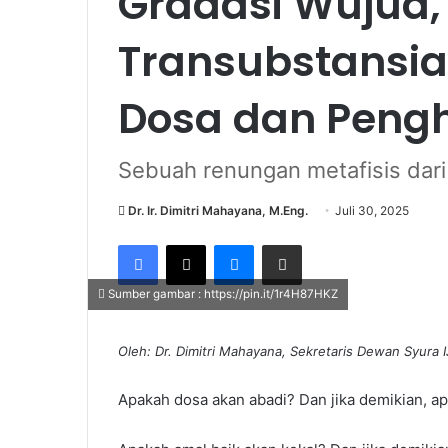
Gradasi Wujud,
Transubstansi
Dosa dan Peng
Sebuah renungan metafisis dar
Dr. Ir. Dimitri Mahayana, M.Eng.
Juli 30, 2025
Facebook
X
Messenger
Share via Email
Sumber gambar : https://pin.it/1r4H87HKZ
Oleh: Dr. Dimitri Mahayana, Sekretaris Dewan Syura I
Apakah dosa akan abadi? Dan jika demikian,