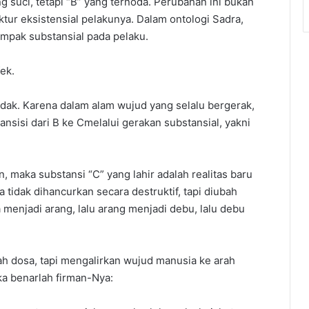
ng suci, tetapi “B” yang ternoda. Perubahan ini bukan
ktur eksistensial pelakunya. Dalam ontologi Sadra,
ampak substansial pada pelaku.
fek.
idak. Karena dalam alam wujud yang selalu bergerak,
ansisi dari B ke Cmelalui gerakan substansial, yakni
, maka substansi “C” yang lahir adalah realitas baru
 tidak dihancurkan secara destruktif, tapi diubah
 menjadi arang, lalu arang menjadi debu, lalu debu
 dosa, tapi mengalirkan wujud manusia ke arah
aka benarlah firman-Nya: