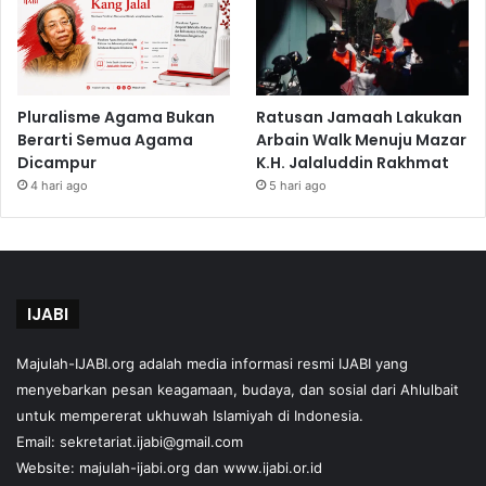
Pluralisme Agama Bukan
Ratusan Jamaah Lakukan
Berarti Semua Agama
Arbain Walk Menuju Mazar
Dicampur
K.H. Jalaluddin Rakhmat
4 hari ago
5 hari ago
IJABI
Majulah-IJABI.org
adalah media informasi resmi IJABI yang
menyebarkan pesan keagamaan, budaya, dan sosial dari Ahlulbait
untuk mempererat ukhuwah Islamiyah di Indonesia.
Email: sekretariat.ijabi@gmail.com
Website:
majulah-ijabi.org
dan
www.ijabi.or.id