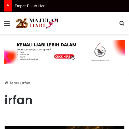
Empat Puluh Hari
Menu
C
Teras
/
irfan
irfan