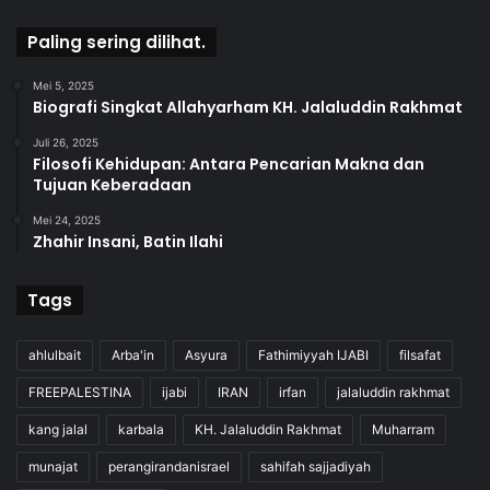
Paling sering dilihat.
Mei 5, 2025
Biografi Singkat Allahyarham KH. Jalaluddin Rakhmat
Juli 26, 2025
Filosofi Kehidupan: Antara Pencarian Makna dan
Tujuan Keberadaan
Mei 24, 2025
Zhahir Insani, Batin Ilahi
Tags
ahlulbait
Arba'in
Asyura
Fathimiyyah IJABI
filsafat
FREEPALESTINA
ijabi
IRAN
irfan
jalaluddin rakhmat
kang jalal
karbala
KH. Jalaluddin Rakhmat
Muharram
munajat
perangirandanisrael
sahifah sajjadiyah