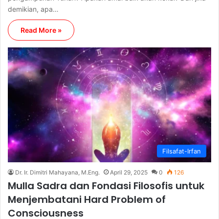
demikian, apa…
Read More »
Filsafat-Irfan
Dr. Ir. Dimitri Mahayana, M.Eng.
April 29, 2025
0
126
Mulla Sadra dan Fondasi Filosofis untuk
Menjembatani Hard Problem of
Consciousness