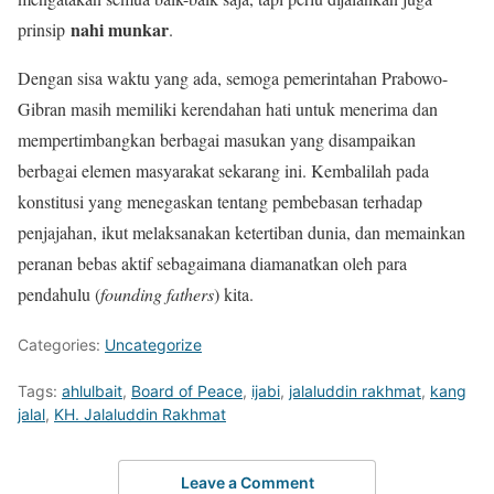
nahi munkar
prinsip
.
Dengan sisa waktu yang ada, semoga pemerintahan Prabowo-
Gibran masih memiliki kerendahan hati untuk menerima dan
mempertimbangkan berbagai masukan yang disampaikan
berbagai elemen masyarakat sekarang ini. Kembalilah pada
konstitusi yang menegaskan tentang pembebasan terhadap
penjajahan, ikut melaksanakan ketertiban dunia, dan memainkan
peranan bebas aktif sebagaimana diamanatkan oleh para
pendahulu (
founding fathers
) kita.
Categories:
Uncategorize
Tags:
ahlulbait
,
Board of Peace
,
ijabi
,
jalaluddin rakhmat
,
kang
jalal
,
KH. Jalaluddin Rakhmat
Leave a Comment