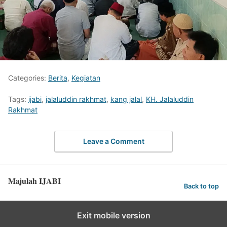
Categories:
Berita
,
Kegiatan
Tags:
ijabi
,
jalaluddin rakhmat
,
kang jalal
,
KH. Jalaluddin
Rakhmat
Leave a Comment
Majulah IJABI
Back to top
Exit mobile version