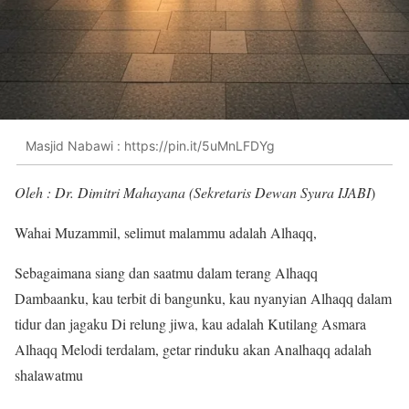
Masjid Nabawi : https://pin.it/5uMnLFDYg
Oleh : Dr. Dimitri Mahayana (Sekretaris Dewan Syura IJABI
)
Wahai Muzammil, selimut malammu adalah Alhaqq,
Sebagaimana siang dan saatmu dalam terang Alhaqq
Dambaanku, kau terbit di bangunku, kau nyanyian Alhaqq dalam
tidur dan jagaku Di relung jiwa, kau adalah Kutilang Asmara
Alhaqq Melodi terdalam, getar rinduku akan Analhaqq adalah
shalawatmu