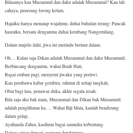
Bilasanya kau Muzammil dan daku adalah Muzammal? Kau lah
cahaya, penerang lorong kelam,
Hajatku hanya menatap wajahmu, duhai buhulan terang: Puncak
hasratku, bersatu denganmu duhai kembang Nangemilang,
Dalam majelis ilahi, jiwa ini merindu bertaut dalam.
Oh… Kalau saja Dikau adalah Muzammal dan daku Muzammil;
Berbincang denganmu, wahai Buah Hati,
Bagai embun pagi, menyemi jiwaku yang pertiwi.
Kau pembawa kabar gembira, rahmat di setiap langkah,
Obat bagi lara, penawar duka, akhir segala resah.
Bila saja aku bak mata, Muzammal dan Dikau bak Muzammil
adalah penglihatan ku…. Wahai Biji Mata, kaulah benderang
dalam gelap,
Ayahanda Zahra, kasihmu bagai samudra terbentang.
Dalam setiap denyut, namamu berdentang,