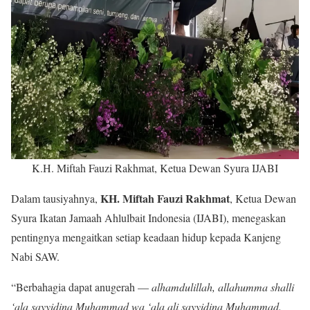
K.H. Miftah Fauzi Rakhmat, Ketua Dewan Syura IJABI
KH. Miftah Fauzi Rakhmat
Dalam tausiyahnya,
, Ketua Dewan
Syura Ikatan Jamaah Ahlulbait Indonesia (IJABI), menegaskan
pentingnya mengaitkan setiap keadaan hidup kepada Kanjeng
Nabi SAW.
“Berbahagia dapat anugerah —
alhamdulillah, allahumma shalli
‘ala sayyidina Muhammad wa ‘ala ali sayyidina Muhammad.