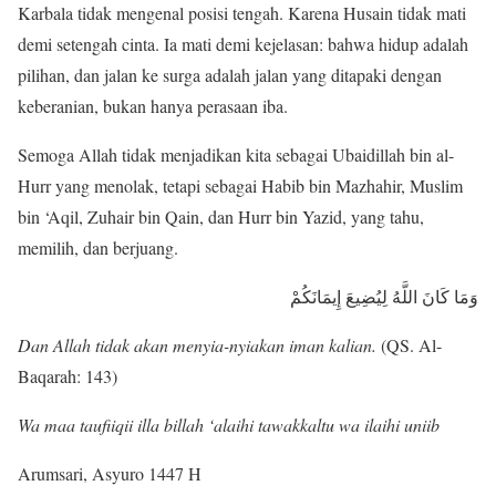
Karbala tidak mengenal posisi tengah. Karena Husain tidak mati
demi setengah cinta. Ia mati demi kejelasan: bahwa hidup adalah
pilihan, dan jalan ke surga adalah jalan yang ditapaki dengan
keberanian, bukan hanya perasaan iba.
Semoga Allah tidak menjadikan kita sebagai Ubaidillah bin al-
Hurr yang menolak, tetapi sebagai Habib bin Mazhahir, Muslim
bin ‘Aqil, Zuhair bin Qain, dan Hurr bin Yazid, yang tahu,
memilih, dan berjuang.
وَمَا كَانَ اللَّهُ لِيُضِيعَ إِيمَانَكُمْ
Dan Allah tidak akan menyia-nyiakan iman kalian.
(QS. Al-
Baqarah: 143)
Wa maa taufiiqii illa billah ‘alaihi tawakkaltu wa ilaihi uniib
Arumsari, Asyuro 1447 H