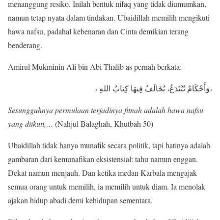
menanggung resiko. Inilah bentuk nifaq yang tidak diumumkan,
namun tetap nyata dalam tindakan. Ubaidillah memilih mengikuti
hawa nafsu, padahal kebenaran dan Cinta demikian terang
benderang.
Amirul Mukminin Ali bin Abi Thalib as pernah berkata:
، وَأَحْكَامٌ تُبْتَدَعُ، يُخَالَفُ فِيهَا كِتابُ اللهِ،
Sesungguhnya permulaan terjadinya fitnah adalah hawa nafsu
yang diikuti,…
(Nahjul Balaghah, Khutbah 50)
Ubaidillah tidak hanya munafik secara politik, tapi hatinya adalah
gambaran dari kemunafikan eksistensial: tahu namun enggan.
Dekat namun menjauh. Dan ketika medan Karbala mengajak
semua orang untuk memilih, ia memilih untuk diam. Ia menolak
ajakan hidup abadi demi kehidupan sementara.