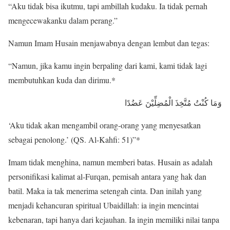
“Aku tidak bisa ikutmu, tapi ambillah kudaku. Ia tidak pernah
mengecewakanku dalam perang.”
Namun Imam Husain menjawabnya dengan lembut dan tegas:
“Namun, jika kamu ingin berpaling dari kami, kami tidak lagi
membutuhkan kuda dan dirimu.*
وَمَا كُنْتُ مُتَّخِذَ الْمُضِلِّيْنَ عَضُدًا
‘Aku tidak akan mengambil orang-orang yang menyesatkan
sebagai penolong.’ (QS. Al-Kahfi: 51)”*
Imam tidak menghina, namun memberi batas. Husain as adalah
personifikasi kalimat al-Furqan, pemisah antara yang hak dan
batil. Maka ia tak menerima setengah cinta. Dan inilah yang
menjadi kehancuran spiritual Ubaidillah: ia ingin mencintai
kebenaran, tapi hanya dari kejauhan. Ia ingin memiliki nilai tanpa