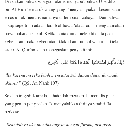
Dikatakan bahwa sebagian ulama menyebut bahwa Ubaidillah
bin Al-Hurr termasuk orang yang “menyia-nyiakan kesempatan
emas untuk menulis namanya di lembaran cahaya.” Dan bahwa
sikap seperti ini adalah taqlib al-hawa ‘ala al-aql—mengutamakan
hawa nafsu atas akal. Ketika cinta dunia melebihi cinta pada
kebenaran, maka keberanian tidak akan muncul walau hati telah
sadar. Al-Qur’an telah menegaskan penyakit ini:
ذَٰلِكَ بِأَنَّهُمُ اسْتَحَبُّوا الْحَيَاةَ الدُّنْيَا عَلَى الْآخِرَةِ
“
Itu karena mereka lebih mencintai kehidupan dunia daripada
akhirat.”
(QS. An-Nahl: 107)
Setelah tragedi Karbala, Ubaidillah meratap. Ia menulis puisi
yang penuh penyesalan. Ia menyalahkan dirinya sendiri. Ia
berkata:
“
Seandainya aku mendukungnya dengan jiwaku, aku pasti