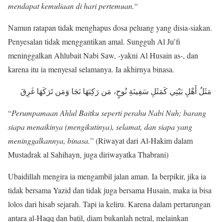
mendapat kemuliaan di hari pertemuan.
“
Namun ratapan tidak menghapus dosa peluang yang disia-siakan.
Penyesalan tidak menggantikan amal. Sungguh Al Ju’fi
meninggalkan Ahlubait Nabi Saw, -yakni Al Husain as-, dan
karena itu ia menyesal selamanya. Ia akhirnya binasa.
مَثَلُ أَهْلِ بَيْتِي كَمَثَلِ سَفِينَةِ نُوحٍ، مَن رَكِبَهَا نَجَا وَمَن تَرَكَهَا غَرِقَ
“
Perumpamaan Ahlul Baitku seperti perahu Nabi Nuh; barang
siapa menaikinya (mengikutinya), selamat, dan siapa yang
meninggalkannya, binasa.
” (Riwayat dari Al-Hakim dalam
Mustadrak al Sahihayn, juga diriwayatka Thabrani)
Ubaidillah mengira ia mengambil jalan aman. Ia berpikir, jika ia
tidak bersama Yazid dan tidak juga bersama Husain, maka ia bisa
lolos dari hisab sejarah. Tapi ia keliru. Karena dalam pertarungan
antara al-Haqq dan batil, diam bukanlah netral, melainkan