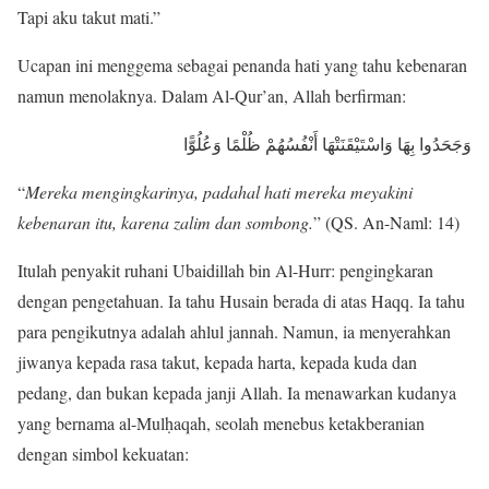
Tapi aku takut mati.”
Ucapan ini menggema sebagai penanda hati yang tahu kebenaran
namun menolaknya. Dalam Al-Qur’an, Allah berfirman:
وَجَحَدُوا بِهَا وَاسْتَيْقَنَتْهَا أَنْفُسُهُمْ ظُلْمًا وَعُلُوًّا
“
Mereka mengingkarinya, padahal hati mereka meyakini
kebenaran itu, karena zalim dan sombong.
” (QS. An-Naml: 14)
Itulah penyakit ruhani Ubaidillah bin Al-Hurr: pengingkaran
dengan pengetahuan. Ia tahu Husain berada di atas Haqq. Ia tahu
para pengikutnya adalah ahlul jannah. Namun, ia menyerahkan
jiwanya kepada rasa takut, kepada harta, kepada kuda dan
pedang, dan bukan kepada janji Allah. Ia menawarkan kudanya
yang bernama al-Mulḥaqah, seolah menebus ketakberanian
dengan simbol kekuatan: