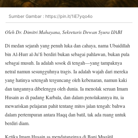
Sumber Gambar : https://pin.it/1iE7yqo4o
Oleh Dr. Dimitri Mahayana, Sekretaris Dewan Syura IJABI
Di medan sejarah yang penuh luka dan cahaya, nama Ubaidillah
bin Al-Hurr al-Ju’fi berdiri bukan sebagai pahlawan, bukan pula
sebagai musuh. Ia adalah sosok di tengah—yang tampaknya
netral namun sesungguhnya tragis. Ia adalah wajah dari mereka
yang hatinya setengah terguncang oleh kebenaran, namun kaki
dan tangannya dibelenggu oleh dunia. Ia menolak seruan Imam
Husain as di padang Karbala, dan dalam penolakannya itu, ia
mewariskan pelajaran pahit tentang mitos jalan tengah: bahwa
dalam pertempuran antara Haqq dan batil, tak ada ruang untuk
berdiri diam.
Ketika Imam Husain as mendatanginya di Bani Muqāṭil,