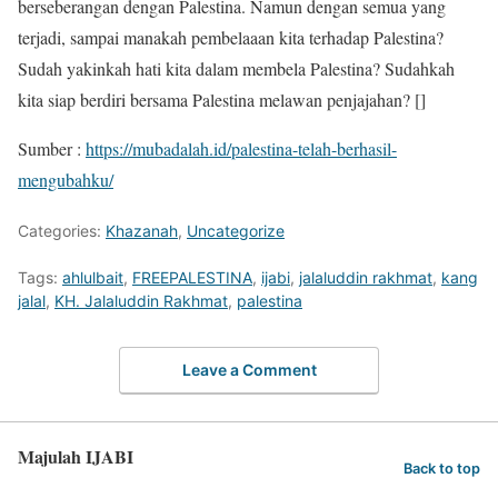
berseberangan dengan Palestina. Namun dengan semua yang
terjadi, sampai manakah pembelaaan kita terhadap Palestina?
Sudah yakinkah hati kita dalam membela Palestina? Sudahkah
kita siap berdiri bersama Palestina melawan penjajahan? []
Sumber :
https://mubadalah.id/palestina-telah-berhasil-
mengubahku/
Categories:
Khazanah
,
Uncategorize
Tags:
ahlulbait
,
FREEPALESTINA
,
ijabi
,
jalaluddin rakhmat
,
kang
jalal
,
KH. Jalaluddin Rakhmat
,
palestina
Leave a Comment
Majulah IJABI
Back to top