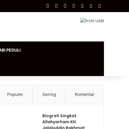
Facebook
X
YouTube
Instagram
Log In
Artikel Acak
Sidebar
ABI PEDULI
Populer
Sering
Komentar
Biografi Singkat
Allahyarham KH.
Jalaluddin Rakhmat