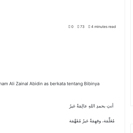
0
73
4 minutes read
m Ali Zainal Abidin as berkata tentang Bibinya
‎أنتِ بحمدِ اللهِ عالِمَةٌ غيرُ
‎مُعَلَّمَة، وفهِمَةٌ غيرُ مُفَهَّمَة