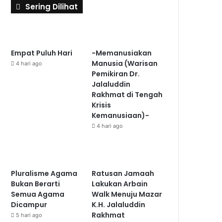
Sering Dilihat
Empat Puluh Hari
-Memanusiakan
Manusia (Warisan
4 hari ago
Pemikiran Dr.
Jalaluddin
Rakhmat di Tengah
Krisis
Kemanusiaan)-
4 hari ago
Pluralisme Agama
Ratusan Jamaah
Bukan Berarti
Lakukan Arbain
Semua Agama
Walk Menuju Mazar
Dicampur
K.H. Jalaluddin
Rakhmat
5 hari ago