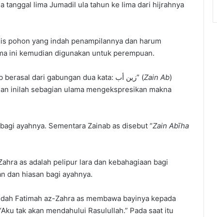
a tanggal lima Jumadil ula tahun ke lima dari hijrahnya
nis pohon yang indah penampilannya dan harum
ama ini kemudian digunakan untuk perempuan.
Ada juga yang berpendapat bahwa nama Zainab berasal dari gabungan dua kata: زين أب” (
Zain Ab
)
tian inilah sebagian ulama mengekspresikan makna
 bagi ayahnya. Sementara Zainab as disebut “
Zain Abīha
ahra as adalah pelipur lara dan kebahagiaan bagi
n dan hiasan bagi ayahnya.
yyidah Fatimah az-Zahra as membawa bayinya kepada
“Aku tak akan mendahului Rasulullah.” Pada saat itu