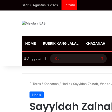
Sabtu, Agustus 8 2026
Terbaru
HOME
RUBRIK KANG JALAL
KHAZANAH
Sidebar
Cari
Anggota
Teras
/
Khazanah
/
Hadis
/
Sayyidah Zainab, Wanita
Hadis
Sayyidah Zaina