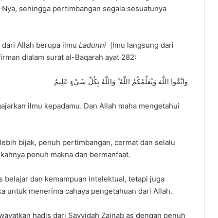
-Nya, sehingga pertimbangan segala sesuatunya
dari Allah berupa ilmu
Ladunni
(lmu langsung dari
firman dialam surat al-Baqarah ayat 282:
وَاتَّقُوا اللَّهَ وَيُعَلِّمُكُمُ اللَّهُ ۗ وَاللَّهُ بِكُلِّ شَيْءٍ عَلِيمٌ
ngajarkan ilmu kepadamu. Dan Allah maha mengetahui
lebih bijak, penuh pertimbangan, cermat dan selalu
angkahnya penuh makna dan bermanfaat.
es belajar dan kemampuan intelektual, tetapi juga
ka untuk menerima cahaya pengetahuan dari Allah.
iwayatkan hadis dari Sayyidah Zainab as dengan penuh