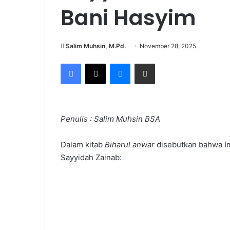
Bani Hasyim
Salim Muhsin, M.Pd.
November 28, 2025
Facebook
X
Messenger
Share via Email
Penulis : Salim Muhsin BSA
Dalam kitab
Biharul anwar
disebutkan bahwa Ima
Sayyidah Zainab: