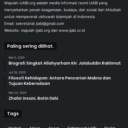
Majulah-IJABI.org
adalah media informasi resmi IJABI yang
menyebarkan pesan keagamaan, budaya, dan sosial dari Ahlulbait
untuk mempererat ukhuwah Islamiyah di Indonesia.
Email: sekretariat.ijabi@gmail.com
Website:
majulah-ijabi.org
dan
www.ijabi.or.id
Paling sering dilihat.
Mei 5, 2025
Biografi Singkat Allahyarham KH. Jalaluddin Rakhmat
Juli 26, 2025
Filosofi Kehidupan: Antara Pencarian Makna dan
Tujuan Keberadaan
Mei 24, 2025
Zhahir Insani, Batin Ilahi
Tags
ahlulbait
Arba'in
Asyura
Fathimiyyah IJABI
filsafat