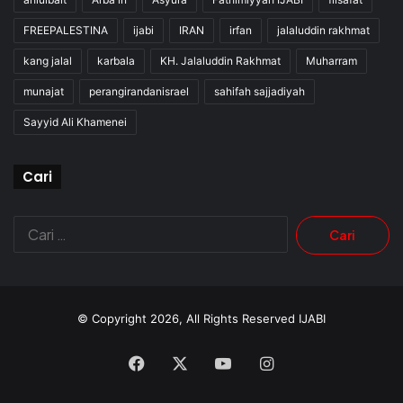
FREEPALESTINA
ijabi
IRAN
irfan
jalaluddin rakhmat
kang jalal
karbala
KH. Jalaluddin Rakhmat
Muharram
munajat
perangirandanisrael
sahifah sajjadiyah
Sayyid Ali Khamenei
Cari
Cari
untuk:
© Copyright 2026, All Rights Reserved
IJABI
Facebook
X
YouTube
Instagram