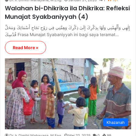
Walahan bi-Dhikrika ila Dhikrika: Refleksi
Munajat Syakbaniyyah (4)
إِلٰهِي وَأَلْهِمْنِي وَلَهًا بِذِكْرِكَ إِلَىٰ ذِكْرِكَ وَهِمَّتِي فِي رَوْحِ نَجَاحِ أَسْمَائِكَ وَمَحَلِّ
قُدْسِكَ Frasa Munajat Syabaniyyah ini bagi saya teramat…
Read More »
Khazanah
Dr. Ir. Dimitri Mahayana, M.Eng.
Mei 22, 2025
0
99