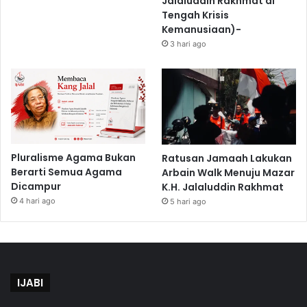
Jalaluddin Rakhmat di
Tengah Krisis
Kemanusiaan)-
3 hari ago
Pluralisme Agama Bukan
Ratusan Jamaah Lakukan
Berarti Semua Agama
Arbain Walk Menuju Mazar
Dicampur
K.H. Jalaluddin Rakhmat
4 hari ago
5 hari ago
IJABI