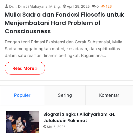
Dr. Ir. Dimitri Mahayana, M.Eng.
April 29, 2025
0
126
Mulla Sadra dan Fondasi Filosofis untuk
Menjembatani Hard Problem of
Consciousness
Dengan teori Primasi Eksistensi dan Gerak Substansial, Mulla
Sadra menggabungkan materi, kesadaran, dan spiritualitas
dalam satu realitas dinamis bertingkat. Bagaimana…
Read More »
Populer
Sering
Komentar
Biografi Singkat Allahyarham KH.
Jalaluddin Rakhmat
Mei 5, 2025