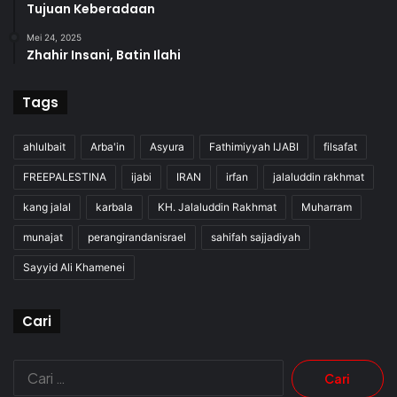
Tujuan Keberadaan
Mei 24, 2025
Zhahir Insani, Batin Ilahi
Tags
ahlulbait
Arba'in
Asyura
Fathimiyyah IJABI
filsafat
FREEPALESTINA
ijabi
IRAN
irfan
jalaluddin rakhmat
kang jalal
karbala
KH. Jalaluddin Rakhmat
Muharram
munajat
perangirandanisrael
sahifah sajjadiyah
Sayyid Ali Khamenei
Cari
Cari
untuk: