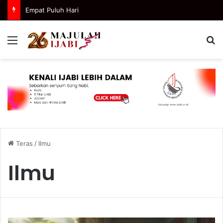
Empat Puluh Hari
Menu
C
Teras
/
Ilmu
Ilmu