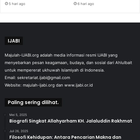
5 hari ago
6 hari ago
IJABI
Majulah-IJABI.org
adalah media informasi resmi IJABI yang
menyebarkan pesan keagamaan, budaya, dan sosial dari Ahlulbait
untuk mempererat ukhuwah Islamiyah di Indonesia.
Email: sekretariat.ijabi@gmail.com
Website:
majulah-ijabi.org
dan
www.ijabi.or.id
Paling sering dilihat.
Mei 5, 2025
Biografi Singkat Allahyarham KH. Jalaluddin Rakhmat
Juli 26, 2025
Filosofi Kehidupan: Antara Pencarian Makna dan