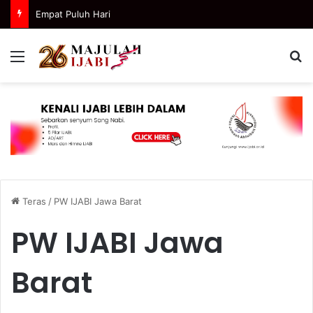
Empat Puluh Hari
Menu
C
Teras
/
PW IJABI Jawa Barat
PW IJABI Jawa
Barat