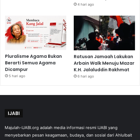
4 hari ago
Pluralisme Agama Bukan
Ratusan Jamaah Lakukan
Berarti Semua Agama
Arbain Walk Menuju Mazar
Dicampur
K.H. Jalaluddin Rakhmat
5 hari ago
6 hari ago
IJABI
Majulah-IJABI.org
adalah media informasi resmi IJABI yang
menyebarkan pesan keagamaan, budaya, dan sosial dari Ahlulbait