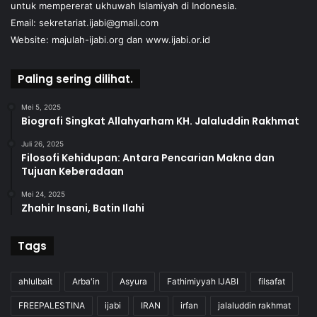
untuk mempererat ukhuwah Islamiyah di Indonesia.
Email: sekretariat.ijabi@gmail.com
Website:
majulah-ijabi.org
dan
www.ijabi.or.id
Paling sering dilihat.
Mei 5, 2025
Biografi Singkat Allahyarham KH. Jalaluddin Rakhmat
Juli 26, 2025
Filosofi Kehidupan: Antara Pencarian Makna dan
Tujuan Keberadaan
Mei 24, 2025
Zhahir Insani, Batin Ilahi
Tags
ahlulbait
Arba'in
Asyura
Fathimiyyah IJABI
filsafat
FREEPALESTINA
ijabi
IRAN
irfan
jalaluddin rakhmat