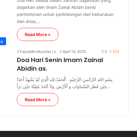
Doa Hari Selasa dalam Sahifah Sajjadiyah yang
diajarkan oleh Imam Zainal Abidin berisi
permohonan untuk perlindungan dari keburukan
dan dosa,…
Read More »
oa
Fajruddin Muchtar Lc.
April 19, 2025
0
104
Doa Hari Senin Imam Zainal
Abidin as.
بِسْمِ اللهِ الرَّحْمنِ الرَّحِيْمِ. اَلْحَمْدُ ِللهِ الَّذِي لَمْ يُشْهِدْ أَحَدًا
حِيْنَ فَطَرَ السَّمَاوَاتِ وَ اْلأَرْضَ, وَلاَ اتَّخَذَ مُعِيْنًا حِيْنَ بَرَأَ…
Read More »