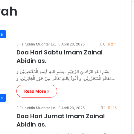
yah
oa
Fajruddin Muchtar Lc.
April 20, 2025
0
211
Doa Hari Sabtu Imam Zainal
Abidin as.
بِسْمِ اللهِ الرَّحْمنِ الرَّحِيْمِ . بِسْمِ اللهِ كَلِمَةِ الْمُعْتَصِمِيْنَ وَ
مَقَالَةِ الْمُتَحَرِّزِيْنَ, وَ أَعُوذُ بِاللهِ تَعَالَى مِنْ جَوْرِ الْجَائِرِيْنَ, وَ…
Read More »
oa
Fajruddin Muchtar Lc.
April 20, 2025
1
115
Doa Hari Jumat Imam Zainal
Abidin as.