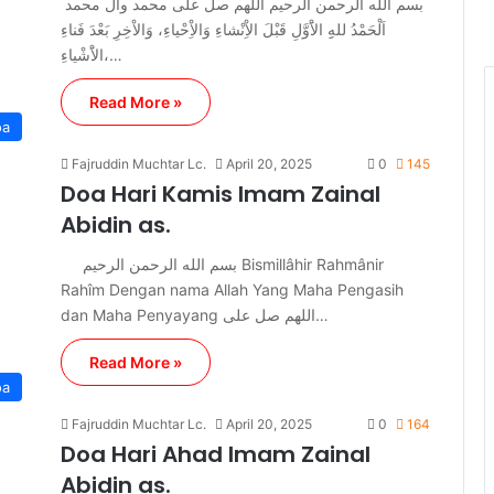
بسم الله الرحمن الرحيم اللهم صل على محمد وآل محمد
اَلْحَمْدُ للهِِ الاَْوَّلِ قَبْلَ الاِْنْشاءِ وَالاِْحْياءِ، وَالاْخِرِ بَعْدَ فَناءِ
الاَْشْياءِ،…
Read More »
oa
Fajruddin Muchtar Lc.
April 20, 2025
0
145
Doa Hari Kamis Imam Zainal
Abidin as.
بسم الله الرحمن الرحيم Bismillâhir Rahmânir
Rahîm Dengan nama Allah Yang Maha Pengasih
dan Maha Penyayang اللهم صل على…
Read More »
oa
Fajruddin Muchtar Lc.
April 20, 2025
0
164
Doa Hari Ahad Imam Zainal
Abidin as.