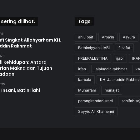
 sering dilihat.
Tags
25
ahlulbait
Arba'in
Asyura
fi Singkat Allahyarham KH.
uddin Rakhmat
Fathimiyyah IJABI
filsafat
2025
FREEPALESTINA
ijabi
IRA
fi Kehidupan: Antara
rian Makna dan Tujuan
irfan
jalaluddin rakhmat
ka
adaan
karbala
KH. Jalaluddin Rakhma
2025
 Insani, Batin Ilahi
Muharram
munajat
perangirandanisrael
sahifah sa
Sayyid Ali Khamenei