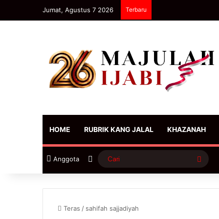
Jumat, Agustus 7 2026
Terbaru
HOME
RUBRIK KANG JALAL
KHAZANAH
Sidebar
Cari
Anggota
Teras
/
sahifah sajjadiyah