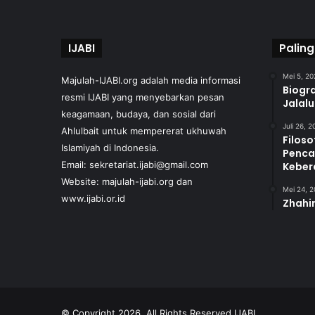
IJABI
Paling
Mei 5, 20
Majulah-IJABI.org
adalah media informasi
Biogra
resmi IJABI yang menyebarkan pesan
Jalal
keagamaan, budaya, dan sosial dari
Juli 26, 
Ahlulbait untuk mempererat ukhuwah
Filoso
Islamiyah di Indonesia.
Penca
Email: sekretariat.ijabi@gmail.com
Keber
Website:
majulah-ijabi.org
dan
Mei 24, 
www.ijabi.or.id
Zhahir
© Copyright 2026, All Rights Reserved
IJABI