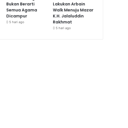
Bukan Berarti
Lakukan Arbain
Semua Agama
Walk Menuju Mazar
Dicampur
K.H. Jalaluddin
Rakhmat
5 hari ago
5 hari ago