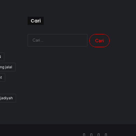
Cari
Cari
untuk:
N
ng jalal
t
jjadiyah
Facebook
X
YouTube
Instagram