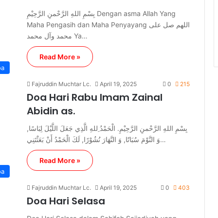
بِسْمِ اللهِ الرَّحْمنِ الرَّحِيْمِ Dengan asma Allah Yang
Maha Pengasih dan Maha Penyayang اللهم صل على
محمد وآل محمد Ya…
Read More »
oa
Fajruddin Muchtar Lc.
April 19, 2025
0
215
Doa Hari Rabu Imam Zainal
Abidin as.
بِسْمِ اللهِ الرَّحْمنِ الرَّحِيْمِ. الْحَمْدُ ِللهِ الَّذِي جَعَلَ اللَّيْلَ لِبَاسًا,
وَ النَّوْمَ سُبَاتًا, وَ النَّهَارَ نُشُوْرًا, لَكَ الْحَمْدُ أَنْ بَعَثْتَنِي…
Read More »
oa
Fajruddin Muchtar Lc.
April 19, 2025
0
403
Doa Hari Selasa