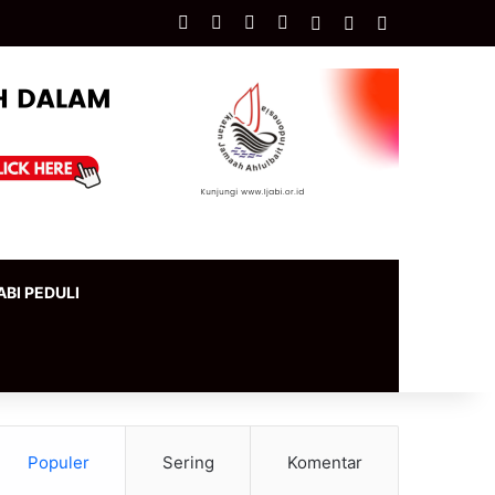
Facebook
X
YouTube
Instagram
Log In
Artikel Acak
Sidebar
ABI PEDULI
Populer
Sering
Komentar