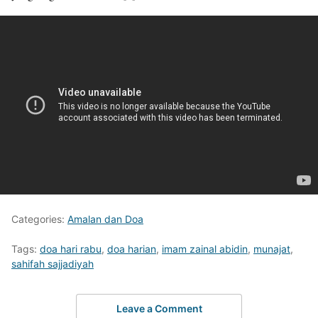
Categories:
Amalan dan Doa
Tags:
doa hari rabu
,
doa harian
,
imam zainal abidin
,
munajat
,
sahifah sajjadiyah
Leave a Comment