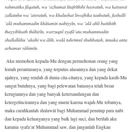
rahmatika fâqatuh, wa ‘azhumat litafrîthihi hasratuh, wa katsurat
zallatuhu wa ‘atsratuh, wa khalushat liwajhika taubatuh, fashalli
‘alâ muhammadin khâtamin nabiyyîn, wa ‘alâ ahli baitihith
thayyibînath thâhirîn, warzuqnî syafâ‘ata muhammadin
shallallâhu ‘alaihi wa ãlih, walâ tahrimnî shuhbatah, innaka anta
arhamur râhimîn.
Aku memohon kepada-Mu dengan permohonan orang yang
lemah perantaranya, yang terputus alasannya dan yang dekat
ajalnya, yang rendah di dunia cita-citanya, yang kepada kasih-Mu
sangat butuhnya, yang bagi pelewatan batasnya telah besar
kerugiannya dan yang banyak ketersandungan dan
ketergelincirannya dan yang murni karena wajah-Mu tobatnya,
maka curahkanlah shalawât bagi Muhammad penutup para nabi
dan kepada keluarganya yang baik lagi suci, dan berilah aku
karunia syafa‘at Muhammad saw, dan janganlah Engkau