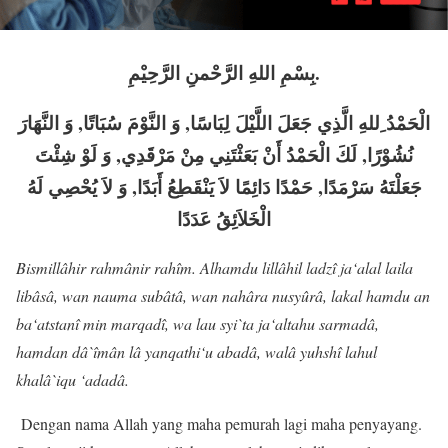
بِسْمِ اللهِ الرَّحْمنِ الرَّحِيْمِ.
الْحَمْدُ ِللهِ الَّذِي جَعَلَ اللَّيْلَ لِبَاسًا, وَ النَّوْمَ سُبَاتًا, وَ النَّهَارَ
نُشُوْرًا, لَكَ الْحَمْدُ أَنْ بَعَثْتَنِي مِنْ مَرْقَدِي, وَ لَوْ شِئْتَ
جَعَلْتَهُ سَرْمَدًا, حَمْدًا دَائِمًا لاَ يَنْقَطِعُ أَبَدًا, وَ لاَ يُحْصِي لَهُ
الْخَلاَئِقُ عَدَدًا
Bismillâhir rahmânir rahîm. Alhamdu lillâhil ladzî ja‘alal laila
libâsâ, wan nauma subâtâ, wan nahâra nusyûrâ, lakal hamdu an
ba‘atstanî min marqadî, wa lau syi`ta ja‘altahu sarmadâ,
hamdan dâ`îmân lâ yanqathi‘u abadâ, walâ yuhshî lahul
khalâ`iqu ‘adadâ.
Dengan nama Allah yang maha pemurah lagi maha penyayang.