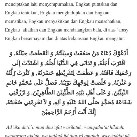
menciptakan lalu menyempurnakan, Engkau putuskan dan
Engkau tentukan, Engkau menghidupkan dan Engkau
mematikan, Engkau menyakitkan dan Engkau mensehatkan,
Engkau ‘afiatkan dan Engkau mendatangkan bala, di atas ‘arasy
Engkau bersemayam dan di atas kekuasaan Engkau mengatur.
أَدْعُوْكَ دُعَاءَ مَنْ ضَعُفَتْ وَسِيْلَتُهُ, وَ انْقَطَعَتْ حِيْلَتُهُ, وَ
اقْتَرَبَ أَجَلُهُ, وَ تَدَانَى فِي الدُّنْيَا أَمَلُهُ, وَ اشْتَدَّتْ إِلَى
رَحْمَتِكَ فَاقَتُهُ, وَ عَظُمَتْ لِتَفْرِيْطِهِ حَسْرَتُهُ, وَ كَثُرَتْ زَلَّتُهُ
وَ عَثْرَتُهُ, وَ خَلُصَتْ لِوَجْهِكَ تَوْبَتُهُ, فَصَلِّ عَلَى مُحَمَّدٍ خَاتَمِ
النَّبِيِّيْنَ, وَ عَلَى أَهْلِ بَيْتِهِ الطَّيِّبِيْنَ الطَّاهِرِيْنَ, وَ ارْزُقْنِي
شَفَاعَةَ مُحَمَّدٍ صَلَّى اللهُ عَلَيْهِ وَ آلِهِ, وَ لاَ تَحْرِمْنِي صُحْبَتَهُ,
إِنَّكَ أَنْتَ أَرْحَمُ الرَّاحِمِيْنَ
Ad‘ûka du‘â`a man dha‘ufat wasîlatuh, wanqatha‘at hîlatuh,
waqtaraba ajaluh, wa tadânâ fid dun-yâ amaluh, wasytaddat ilâ