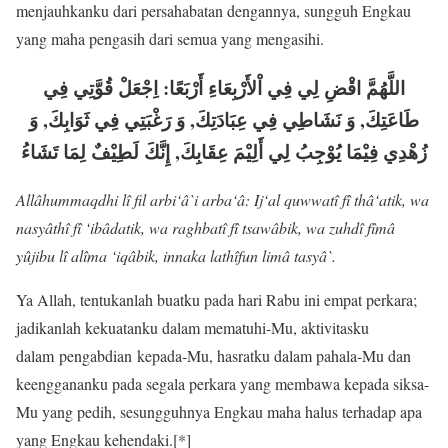
menjauhkanku dari persahabatan dengannya, sungguh Engkau
yang maha pengasih dari semua yang mengasihi.
اللَّهُمَّ اقْضِ لِي فِي اْلأَرْبِعَاءِ أَرْبَعًا: اِجْعَلْ قُوَّتِي فِي
طَاعَتِكَ, وَ نَشَاطِي فِي عِبَادَتِكَ, وَ رَغْبَتِي فِي ثَوَابِكَ, وَ
زُهْدِي فِيْمَا يُوْجِبُ لِي أَلِيْمَ عِقَابِكَ, إِنَّكَ لَطِيْفٌ لِمَا تَشَاءُ
Allâhummaqdhi lî fil arbi‘â`i arba‘â: Ij‘al quwwatî fî thâ‘atik, wa
nasyâthî fî ‘ibâdatik, wa raghbatî fî tsawâbik, wa zuhdî fîmâ
yûjibu lî alîma ‘iqâbik, innaka lathîfun limâ tasyâ`.
Ya Allah, tentukanlah buatku pada hari Rabu ini empat perkara;
jadikanlah kekuatanku dalam mematuhi-Mu, aktivitasku
dalam pengabdian kepada-Mu, hasratku dalam pahala-Mu dan
keenggananku pada segala perkara yang membawa kepada siksa-
Mu yang pedih, sesungguhnya Engkau maha halus terhadap apa
yang Engkau kehendaki.[*]