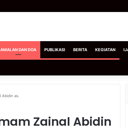
AMALAN DAN DOA
PUBLIKASI
BERITA
KEGIATAN
IJ
 Abidin as.
Imam Zainal Abidin