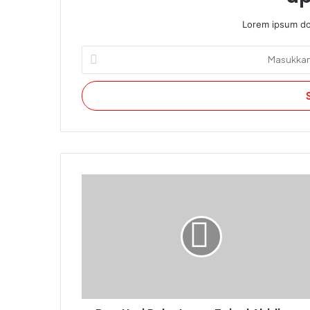
Lorem ipsum dol
Masukkan
alamat
email
Anda.
Doa
Hari
Rabu
Imam
Zainal
Abidin
as.