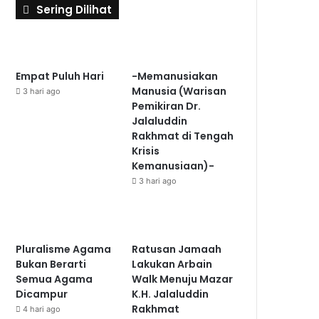
Sering Dilihat
Empat Puluh Hari
-Memanusiakan
Manusia (Warisan
3 hari ago
Pemikiran Dr.
Jalaluddin
Rakhmat di Tengah
Krisis
Kemanusiaan)-
3 hari ago
Pluralisme Agama
Ratusan Jamaah
Bukan Berarti
Lakukan Arbain
Semua Agama
Walk Menuju Mazar
Dicampur
K.H. Jalaluddin
Rakhmat
4 hari ago