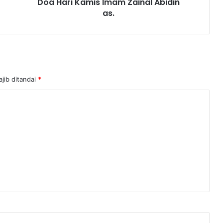
Doa Hari Kamis Imam Zainal Abidin
as.
jib ditandai
*