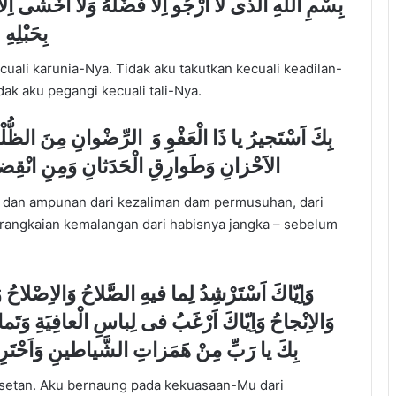
بِسْمِ اللهِ الَّذى لا اَرْجُو اِلاّ فَضْلَهُ وَلا اَخْشى اِلاّ عَد
بِحَبْلِهِ
uali karunia-Nya. Tidak aku takutkan kecuali keadilan-
dak aku pegangi kecuali tali-Nya.
الاَحْزانِ وَطَوارِقِ الْحَدَثانِ وَمِنِ انْقِضآءِ ال
 dan ampunan dari kezaliman dam permusuhan, dari
 rangkaian kemalangan dari habisnya jangka – sebelum
وَاِيّاكَ اَسْتَرْشِدُ لِما فيهِ الصَّلاحُ وَالاِصْلاحُ و
وَالاِنْجاحُ وَاِيّاكَ اَرْغَبُ فى لِباسِ الْعافِيَةِ وَتَم
بِكَ يا رَبِّ مِنْ هَمَزاتِ الشَّياطينِ وَاَحْتَر
 setan. Aku bernaung pada kekuasaan-Mu dari