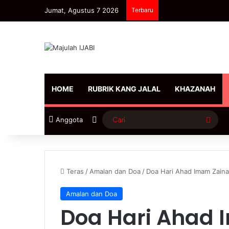
Jumat, Agustus 7 2026
Terbaru
HOME
RUBRIK KANG JALAL
KHAZANAH
Sidebar
Cari
Anggota
Teras
/
Amalan dan Doa
/
Doa Hari Ahad Imam Zainal
Amalan dan Doa
Doa Hari Ahad 