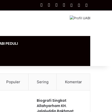
Facebook
X
YouTube
Instagram
Log In
Artikel Acak
Sidebar
ABI PEDULI
Populer
Sering
Komentar
Biografi Singkat
Allahyarham KH.
Jalaluddin Rakhmat