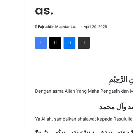
as.
Fajruddin Muchtar Lc.
April 20, 2025
Facebook
X
Messenger
Share via Email
 الرَّحِيْمِ
Dengan asma Allah Yang Maha Pengasih dan 
د وآل محمد
Ya Allah, sampaikan shalawat kepada Rasulull