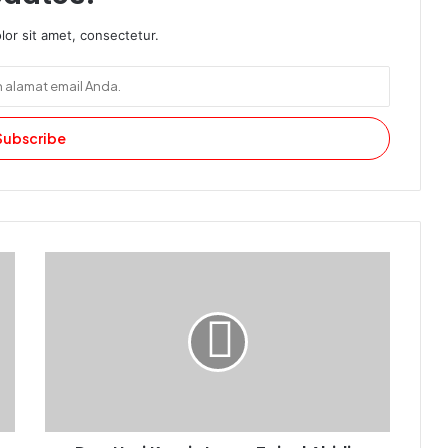
or sit amet, consectetur.
Doa
Hari
Kamis
Imam
Zainal
Abidin
as.