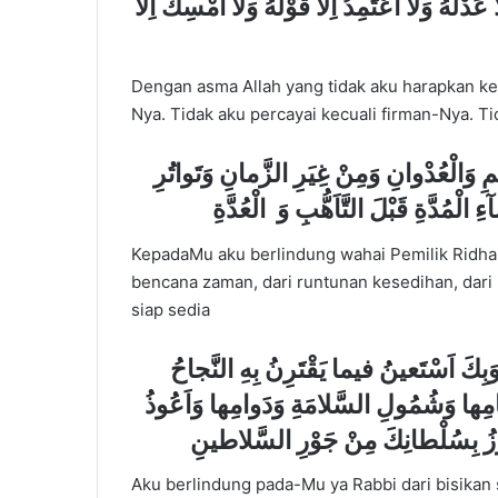
ْلَهُ وَلا اَعْتَمِدُ اِلاّ قَوْلَهُ وَلا اُمْسِكُ اِلاّ
Dengan asma Allah yang tidak aku harapkan kec
Nya. Tidak aku percayai kecuali firman-Nya. Ti
بِكَ اَسْتَجيرُ يا ذَا الْعَفْوِ وَ الرِّضْوانِ مِنَ الظُّلْمِ وَالْعُدْوانِ وَمِنْ غِيَرِ الزَّمانِ وَتَواتُرِ
ْمُدَّةِ قَبْلَ التَّاَهُّبِ وَ الْعُدَّةِ
KepadaMu aku berlindung wahai Pemilik Ridha
bencana zaman, dari runtunan kesedihan, dari
siap sedia
َبِكَ اَسْتَعينُ فيما يَقْتَرِنُ بِهِ النَّجاحُ
امِها وَشُمُولِ السَّلامَةِ وَدَوامِها وَاَعُوذُ
ِزُ بِسُلْطانِكَ مِنْ جَوْرِ السَّلاطينِ
Aku berlindung pada-Mu ya Rabbi dari bisikan