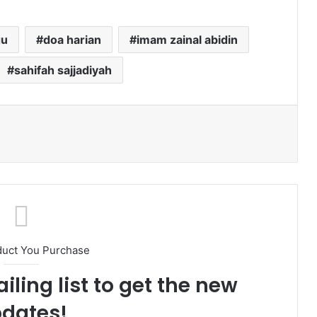
gu
doa harian
imam zainal abidin
sahifah sajjadiyah
ak
duct You Purchase
iling list to get the new
dates!