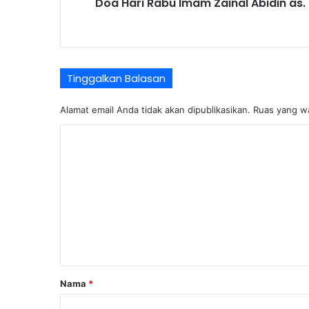
Doa Hari Rabu Imam Zainal Abidin as.
Tinggalkan Balasan
Alamat email Anda tidak akan dipublikasikan.
Ruas yang wa
K
o
m
e
n
t
a
r
Nama
*
*