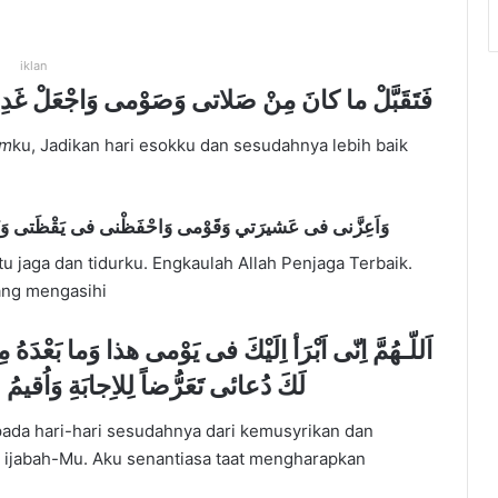
iklan
فَتَقَبَّلْ ما كانَ مِنْ صَلاتى وَصَوْمى وَاجْعَلْ غَدِى 
um
ku, Jadikan hari esokku dan sesudahnya lebih baik
وَاَعِزَّنى فى عَشيرَتي وَقَوْمى وَاحْفَظْنى فى يَقْظَتى وَنَوْمى
 jaga dan tidurku. Engkaulah Allah Penjaga Terbaik.
ang mengasihi
اَللّـهُمَّ اِنّى اَبْرَأ اِلَيْكَ فى يَوْمى هذا وَما بَعْدَهُ 
لَكَ دُعائى تَعَرُّضاً لِلاِجابَةِ وَاُقيمُ
n pada hari-hari sesudahnya dari kemusyrikan dan
 ijabah-Mu. Aku senantiasa taat mengharapkan