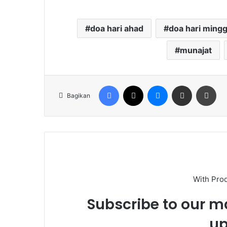
doa hari ahad
doa hari ming
munajat
Facebook
X
Messenger
Share via Email
Cet
Bagikan
With Pro
Subscribe to our ma
up