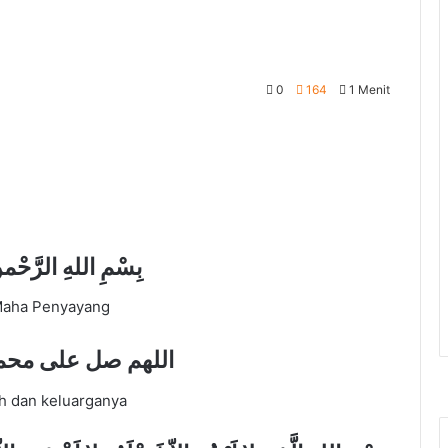
0
164
1 Menit
بِسْمِ اللهِ الرَّحْمنِ
Maha Penyayang
اللهم صل على محم
ah dan keluarganya