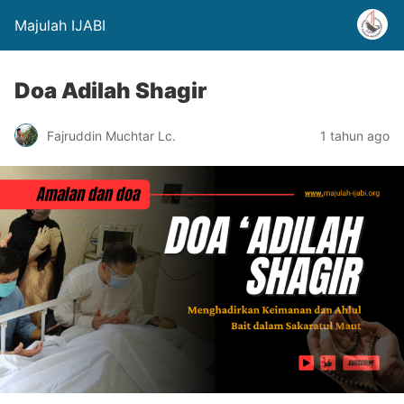
Majulah IJABI
Doa Adilah Shagir
Fajruddin Muchtar Lc.
1 tahun ago