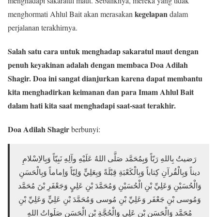
menghadapi sakaratul maut. Sebaliknya, mereka yang tidak
kegelapan
menghormati Ahlul Bait akan merasakan
dalam
perjalanan terakhirnya.
Salah satu cara untuk menghadap sakaratul maut dengan
penuh keyakinan adalah dengan membaca
Doa Adilah
Shagir
. Doa ini sangat dianjurkan karena dapat membantu
kita menghadirkan
keimanan
dan
para Imam Ahlul Bait
dalam hati kita saat menghadapi saat-saat terakhir.
Doa Adilah Shagir
berbunyi:
رَضيتُ بِاللهِ رَبّاً وَبِمُحَمَّد صَلَّى اللهُ عَلَيْهِ وآلِهِ نَبِيّاً وَبِالاِسْلامِ
ديناً وَبِالْقُرآنِ كِتاباً وَبِالْكَعْبَةِ قِبْلَةً وَبِعَلِيٍّ وَلِيّاً وَاِماماً وَبِالْحَسَنِ
وَالْحُسَيْنِ وَعَلِيِّ بْنِ الْحُسَيْنِ وَمُحَمَّدَ بْنِ عَلِيٍ وَجَعْفَرِ بْنَ مُحَمَّد
وَمُوسى بْنِ جَعْفَر وَعَلِيِّ بْنِ مُوسى وَمُحَمَّدَ بْنِ عَلِيٍّ وَعَلِيِّ بْنِ
مُحَمَّد وَالْحَسَنِ بْنِ عَلِيٍ وَالْحُجَّةِ بْنِ الْحَسَنِ صَلَواتُ اللهِ