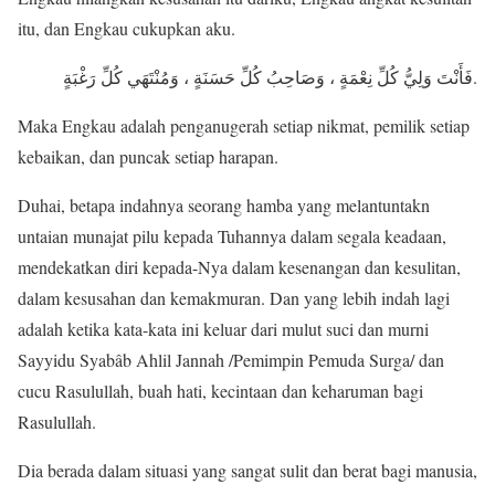
itu, dan Engkau cukupkan aku.
فَأَنْتَ وَلِي‌ُّ كُلِّ نِعْمَةٍ ، وَصَاحِبُ كُلِّ حَسَنَةٍ ، وَمُنْتَهَي‌ كُلِّ رَغْبَةٍ.
Maka Engkau adalah penganugerah setiap nikmat, pemilik setiap
kebaikan, dan puncak setiap harapan.
Duhai, betapa indahnya seorang hamba yang melantuntakn
untaian munajat pilu kepada Tuhannya dalam segala keadaan,
mendekatkan diri kepada-Nya dalam kesenangan dan kesulitan,
dalam kesusahan dan kemakmuran. Dan yang lebih indah lagi
adalah ketika kata-kata ini keluar dari mulut suci dan murni
Sayyidu Syabâb Ahlil Jannah /Pemimpin Pemuda Surga/ dan
cucu Rasulullah, buah hati, kecintaan dan keharuman bagi
Rasulullah.
Dia berada dalam situasi yang sangat sulit dan berat bagi manusia,