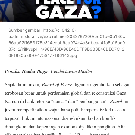
Sumber gambar: https://c104216-
ucdn.mp.lura.live/expiretime=2082787200/5d01be05186c
66ab92ff653175c314ecbb9aa974e4a8dbcaa41a5a16ac9
87c12/hill/vupl_lin/98E/48D/98E48DFF9B933E46DEC7C12
6F18E05E9-0-1759177196143.jpg
Penulis: Haidar Bagir
,
Cendekiawan Muslim
Sejak diumumkan,
Board of Peace
digembar-gemborkan sebagai
terobosan besar untuk perdamaian global dan rekonstruksi Gaza.
Namun di balik retorika “damai” dan “pembangunan”,
Board
ini
justru memperlihatkan wajah lama politik imperialis: kekuasaan
terpusat, hukum internasional disingkirkan, korban konflik
dibungkam, dan kepentingan ekonomi dijadikan panglima. Alih-
alih menyelesaikan konflik,
Board of Peace
berpotensi