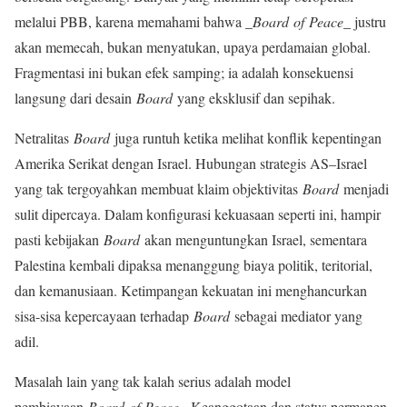
melalui PBB, karena memahami bahwa _
Board of Peace
_ justru
akan memecah, bukan menyatukan, upaya perdamaian global.
Fragmentasi ini bukan efek samping; ia adalah konsekuensi
langsung dari desain
Board
yang eksklusif dan sepihak.
Netralitas
Board
juga runtuh ketika melihat konflik kepentingan
Amerika Serikat dengan Israel. Hubungan strategis AS–Israel
yang tak tergoyahkan membuat klaim objektivitas
Board
menjadi
sulit dipercaya. Dalam konfigurasi kekuasaan seperti ini, hampir
pasti kebijakan
Board
akan menguntungkan Israel, sementara
Palestina kembali dipaksa menanggung biaya politik, teritorial,
dan kemanusiaan. Ketimpangan kekuatan ini menghancurkan
sisa-sisa kepercayaan terhadap
Board
sebagai mediator yang
adil.
Masalah lain yang tak kalah serius adalah model
pembiayaan
Board of Peace
. Keanggotaan dan status permanen