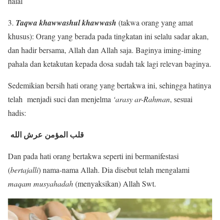
halal
3.
Taqwa khawwashul khawwash
(takwa orang yang amat
khusus): Orang yang berada pada tingkatan ini selalu sadar akan,
dan hadir bersama, Allah dan Allah saja. Baginya iming-iming
pahala dan ketakutan kepada dosa sudah tak lagi relevan baginya.
Sedemikian bersih hati orang yang bertakwa ini, sehingga hatinya
telah menjadi suci dan menjelma
‘arasy ar-Rahman
, sesuai
hadis:
قلب المؤمن عرش الله
Dan pada hati orang bertakwa seperti ini bermanifestasi
(
bertajalli
) nama-nama Allah. Dia disebut telah mengalami
maqam musyahadah
(menyaksikan) Allah Swt.