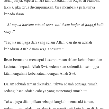
Selanjutnya, seperti antara lain dikatakan ibn Rajab al-Hanbali,
takwa, jika terus disempurnakan, bisa membawa pelakunya
kepada ihsan
“Al-taqwa harisun min al-siwa, wal-ihsan huḍur al-ḥaqq fī kulli
shay’.”
“Taqwa menjaga dari yang selain Allah, dan ihsan adalah
kehadiran Allah dalam segala sesuatu.”
Ihsan bermakna mencapai kesempurnaan dalam kehambaan dan
kecintaan kepada Allah Swt, sedemikian sedemikian sehingga
kita mengalami kebersatuan dengan Allah Swt.
Dalam sebuah tamsil dikatakan, takwa adalah penjaga rumah,
sedang ihsan adalah cahaya yang menerangi rumah itu.
Takwa juga ditampilkan sebagai langkah memasuki taman,
sedang ihsan adalah berjalan-jalan menikmati keindahan di dalam