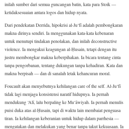
inilah sumber dari semua guncangan batin, kata para Stoik —
ketidaksesuaian antara logos dan hidup nyata.
Dari pendekatan Derrida, hipokrisi al-Ju‘fī adalah pembongkaran
makna dirinya sendiri. Ia menggunakan kata-kata kebenaran
untuk menutupi tindakan penolakan, dan inilah deconstructive
violence. Ia mengakui keagungan al-Ḥusain, tetapi dengan itu
justru membongkar makna keberpihakan. Ia bicara tentang cinta
tanpa pengorbanan, tentang dukungan tanpa kehadiran. Kata dan
makna berpisah — dan di sanalah letak kehancuran moral.
Foucault akan menyebutnya kehilangan care of the self. Al-Ju‘fī
tidak lagi menjaga konsistensi naratif hidupnya. Ia pernah
mendukung ‘Alī, lalu berpaling ke Mu‘āwiyah. Ia pernah menulis
puisi duka atas al-Ḥusain, tapi di waktu lain membaiat penguasa
tiran. Ia kehilangan keberanian untuk hidup dalam parrhesia —
mengatakan dan melakukan yang benar tanpa takut kekuasaan. Ia