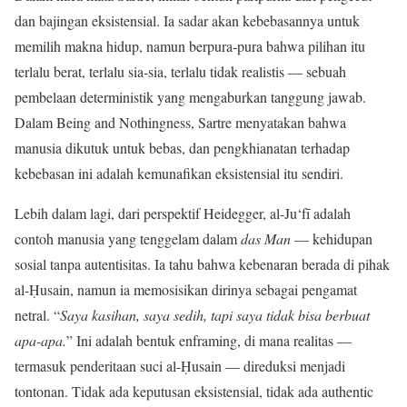
dan bajingan eksistensial. Ia sadar akan kebebasannya untuk
memilih makna hidup, namun berpura-pura bahwa pilihan itu
terlalu berat, terlalu sia-sia, terlalu tidak realistis — sebuah
pembelaan deterministik yang mengaburkan tanggung jawab.
Dalam Being and Nothingness, Sartre menyatakan bahwa
manusia dikutuk untuk bebas, dan pengkhianatan terhadap
kebebasan ini adalah kemunafikan eksistensial itu sendiri.
Lebih dalam lagi, dari perspektif Heidegger, al-Ju‘fī adalah
contoh manusia yang tenggelam dalam
das Man
— kehidupan
sosial tanpa autentisitas. Ia tahu bahwa kebenaran berada di pihak
al-Ḥusain, namun ia memosisikan dirinya sebagai pengamat
netral. “
Saya kasihan, saya sedih, tapi saya tidak bisa berbuat
apa-apa.
” Ini adalah bentuk enframing, di mana realitas —
termasuk penderitaan suci al-Ḥusain — direduksi menjadi
tontonan. Tidak ada keputusan eksistensial, tidak ada authentic