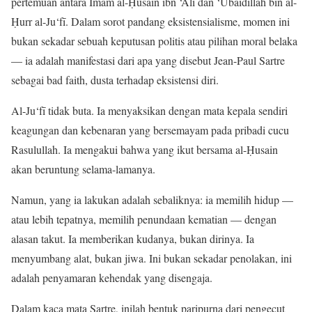
pertemuan antara Imam al-Ḥusain ibn ‘Alī dan ‘Ubaidillah bin al-
Ḥurr al-Ju‘fī. Dalam sorot pandang eksistensialisme, momen ini
bukan sekadar sebuah keputusan politis atau pilihan moral belaka
— ia adalah manifestasi dari apa yang disebut Jean-Paul Sartre
sebagai bad faith, dusta terhadap eksistensi diri.
Al-Ju‘fī tidak buta. Ia menyaksikan dengan mata kepala sendiri
keagungan dan kebenaran yang bersemayam pada pribadi cucu
Rasulullah. Ia mengakui bahwa yang ikut bersama al-Ḥusain
akan beruntung selama-lamanya.
Namun, yang ia lakukan adalah sebaliknya: ia memilih hidup —
atau lebih tepatnya, memilih penundaan kematian — dengan
alasan takut. Ia memberikan kudanya, bukan dirinya. Ia
menyumbang alat, bukan jiwa. Ini bukan sekadar penolakan, ini
adalah penyamaran kehendak yang disengaja.
Dalam kaca mata Sartre, inilah bentuk paripurna dari pengecut