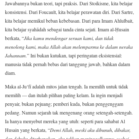
Jawabannya bukan teori, tapi praksis. Dari Stoikisme, kita belajar
konsistensi. Dari Foucault, kita belajar perawatan diri. Dari Sartre,
kita belajar memikul beban kebebasan. Dari para Imam Ahlulbait,
kita belajar syahādah sebagai tanda cinta sejati. Imam al-Ḥusain
berkata, “
Jika kamu mendengar seruan kami, dan tidak
menolong kami, maka Allah akan melemparmu ke dalam neraka
Jahannam.
” Ini bukan kutukan, tapi peringatan eksistensial:
manusia tidak pernah bebas dari tanggung jawab, bahkan dalam
diam.
Maka al-Ju‘fī adalah mitos jalan tengah. Ia memilih untuk tidak
memilih — dan itulah pilihan paling kelam. Ia ingin menjadi
penyair, bukan pejuang; pemberi kuda, bukan penggenggam
pedang. Namun sejarah tak mengenang orang setengah-setengah.
Ia hanya menyebut mereka yang utuh: seperti para sahabat Al
Husain yang berkata, “
Demi Allah, meski aku dibunuh, dibakar,
dan debuku diterbangkan, aku takkan meninggalkanmu, wahai