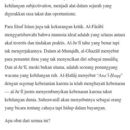
kehilangan subjectivation, menjadi alat dalam sejarah yang
digerakkan rasa takut dan oportunisme.
Para filsuf Islam juga tak kekurangan kritik. Al-Fārābī
menggarisbawahi bahwa manusia ideal adalah yang selaras antara
akal teoretis dan tindakan praktis. Al-Ju‘fī tahu yang benar tapi
tak mengerjakannya. Dalam al-Munqidh, al-Ghazālī menyebut
para penuntut ilmu yang tak menyucikan diri sebagai munāfiq.
Dan al-Ju‘fī, meski bukan ulama, adalah seorang penunggang
wacana yang kehilangan ruh. Al-Ḥallāj menyebut “
Ana’l-Ḥaqq
”
dengan segenap keberanian karena ia telah menghayati kebenaran
— al-Ju‘fī justru menyembunyikan kebenaran karena takut
kehilangan dunia. Suhrawardī akan menyebutnya sebagai orang
yang bicara tentang cahaya tapi hidup dalam bayangan.
Apa obat dari semua ini?